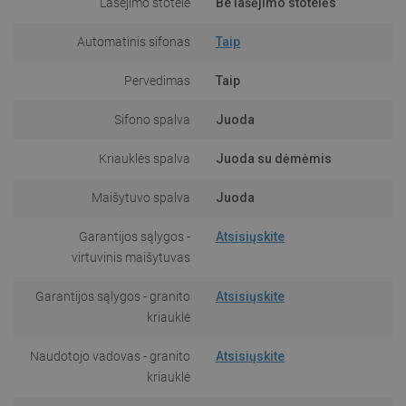
Lašėjimo stotelė
Be lašėjimo stotelės
Automatinis sifonas
Taip
Pervedimas
Taip
Sifono spalva
Juoda
Kriauklės spalva
Juoda su dėmėmis
Maišytuvo spalva
Juoda
Garantijos sąlygos -
Atsisiųskite
virtuvinis maišytuvas
Garantijos sąlygos - granito
Atsisiųskite
kriauklė
Naudotojo vadovas - granito
Atsisiųskite
kriauklė