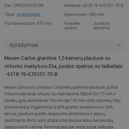
Ean:
5905315032188
Indeksas:
6518-76-670101-70-B
Tipas:
Įleidžiamasis
Ilgesnė pusė:
582 mm
Trumpesnė pusė:
475 mm
Kriauklės
Juoda su
spalva:
dėmėmis
Aprašymas
Mexen Carlos granitinė 1,5 kamerų plautuvė su
virtuvės maišytuvu Elia, juodos spalvos su taškeliais
- 6518-76-670101-70-B
Mexen Carlos yra unikalus 1,5 kamerų granitinė plautuvė, puikiai
tinkanti kiekvienai virtuvei. Su matmenimis 582x475x177 mm ir
kamerų gyliu atitinkamai 162 mm bei 102 mm, siūlo optimalų indų
plovimo erdvę. Pagamintas iš 80% granito smulkintuvo ir 20%
dervos, pasižymi aukštu atsparumu įbrėžimams ir spalvų
pakitimams. Be to, siūlo atsparumą šilumos šokui bei paviršių,
palengvinantį valymą. Rinkinyje taip pat rasite juodą taškuota