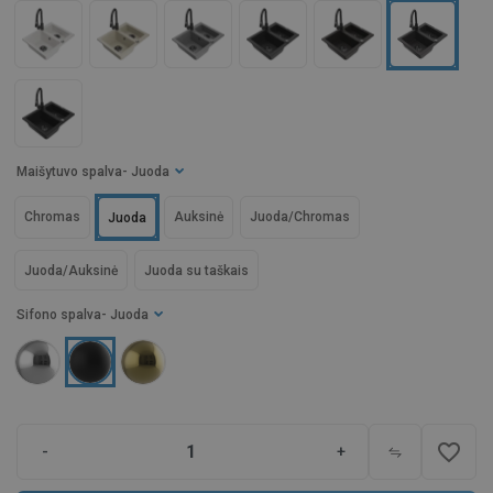
Maišytuvo spalva
- Juoda
Chromas
Auksinė
Juoda/Chromas
Juoda
Juoda/Auksinė
Juoda su taškais
Sifono spalva
- Juoda
favorite_border
-
+