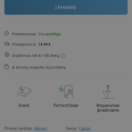
Į krepšelį
Prieinamumas:
Yra sandėlyje
Pristatymas iš:
14.99 €
Grąžinimas net iki 100 dienų
žmonių
nusipirko šį produktą.
0
Granit
PerfectClean
Atsparumas
įbrėžimams
Prekės ženklas:
Mexen
Serija:
Carlos