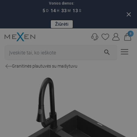
Vonios dienos:
5
14
33
12
D
H
M
S
close
Žiūrėti
0
search
Granitinės plautuvės su maišytuvu