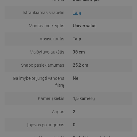
Ištraukiamas snapelis
Taip
Montavimo kryptis
Universalus
Apsisukantis
Taip
Maišytuvo aukštis
38 cm
Snapo pasiekiamumas
25,2 cm
Galimybė prijungti vandens
Ne
filtrą
Kamerų kiekis
1,5 kamerų
Angos
2
Įpjovos po angomis
0