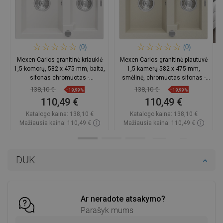
(0)
(0)
Mexen Carlos granitinė kriauklė
Mexen Carlos granitinė plautuvė
1,5-komorų, 582 x 475 mm, balta,
1,5 kamerų 582 x 475 mm,
sifonas chromuotas -
smėlinė, chromuotas sifonas -
6518581500-20
6518581500-69
138,10 €
138,10 €
−19,99%
−19,99%
110,49 €
110,49 €
Katalogo kaina:
138,10 €
Katalogo kaina:
138,10 €
Mažiausia kaina: 110,49 €
Mažiausia kaina: 110,49 €
Prieinamumas:
Yra sandėlyje
Prieinamumas:
Yra sandėlyje
Į krepšelį
Į krepšelį
DUK
Palyginti
favorite_border
Mėgstami
Palyginti
favorite_border
Mėgstami
Ar neradote atsakymo?
Parašyk mums