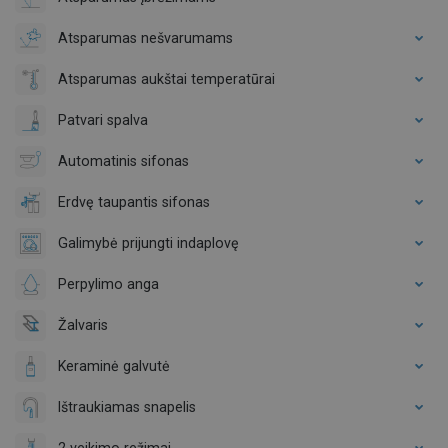
Atsparumas nešvarumams
Atsparumas aukštai temperatūrai
Patvari spalva
Automatinis sifonas
Erdvę taupantis sifonas
Galimybė prijungti indaplovę
Perpylimo anga
Žalvaris
Keraminė galvutė
Ištraukiamas snapelis
2 veikimo režimai