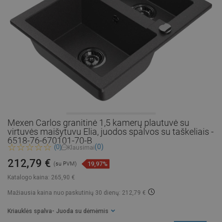
Mexen Carlos granitinė 1,5 kamerų plautuvė su
virtuvės maišytuvu Elia, juodos spalvos su taškeliais -
6518-76-670101-70-B
(0)
(0)
Klausimai
212,79 €
19,97%
(su PVM)
Katalogo kaina:
265,90 €
Mažiausia kaina nuo paskutinių 30 dienų: 212,79 €
Kriauklės spalva
- Juoda su dėmėmis