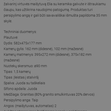
žalvarinį virtuvės maišytuvą Elia su keramika galvute ir ištraukiamu
čiaupu, kas užtikrina naudojimo patogumą. Produktas turi
persipylimo angą ir gali būti savavališkai išmušta papildoma 35 mm
skylė.
Techniniai duomenys:
Plautuvė:
Dydis: 582x475x177 mm
Kamerų gylis: 162 mm (didesnė), 102 mm (mažesnė)
Kamerų matmenys: 395x272 mm (didesnė), 375x182 mm
(mažesnė)
Nuotekų skersmuo: ø90 mm
Tipas: 1,5 kamerų
Tipas: Įleistas į stalviršį
Spalva: Juoda su taškeliais
Sifono apdaila: Juoda
Medžiaga: Granitas (80% granito smulkintuvas 20% dervos)
Persipylimo anga: Taip
Angos: (maišytuvas, automatas) 2