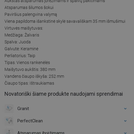
Aukštas atsparumas įbrėžimams ir spalvų pakitimams
Atsparumas šilumos šokui
Paviršius palengvina valymą
Viena papildoma išankstinė skylė savavališkam 35 mm išmušimui
Virtuvės maišytuvas:
Medžiaga: Žalvaris
Spalva: Juoda
Galvutė: Keraminė
Perliatorius: Taip
Tipas: Vienos rankenėlės
Maišytuvo aukštis: 380 mm
Vandens čiaupo iškyša: 252 mm
Čiaupo tipas: Ištraukiamas
Novatoriški šiame produkte naudojami sprendimai
Granit
PerfectClean
Atsparumas įbrėžimams