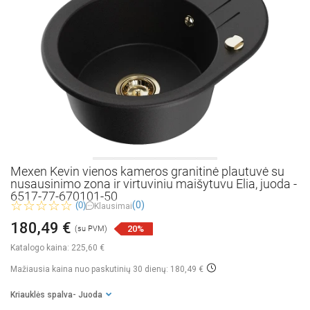
Mexen Kevin vienos kameros granitinė plautuvė su
nusausinimo zona ir virtuviniu maišytuvu Elia, juoda -
6517-77-670101-50
(0)
(0)
Klausimai
180,49 €
20%
(su PVM)
Katalogo kaina:
225,60 €
Mažiausia kaina nuo paskutinių 30 dienų: 180,49 €
Kriauklės spalva
- Juoda