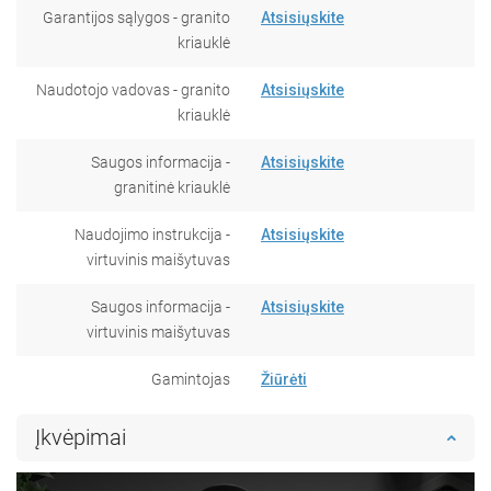
Garantijos sąlygos - granito
Atsisiųskite
kriauklė
Naudotojo vadovas - granito
Atsisiųskite
kriauklė
Saugos informacija -
Atsisiųskite
granitinė kriauklė
Naudojimo instrukcija -
Atsisiųskite
virtuvinis maišytuvas
Saugos informacija -
Atsisiųskite
virtuvinis maišytuvas
Gamintojas
Žiūrėti
Įkvėpimai