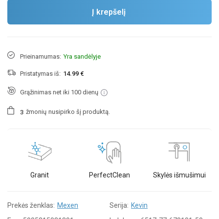
Į krepšelį
Prieinamumas:
Yra sandėlyje
Pristatymas iš:
14.99 €
Grąžinimas net iki 100 dienų
žmonių
nusipirko šį produktą.
3
Granit
PerfectClean
Skylės išmušimui
Prekės ženklas:
Mexen
Serija:
Kevin