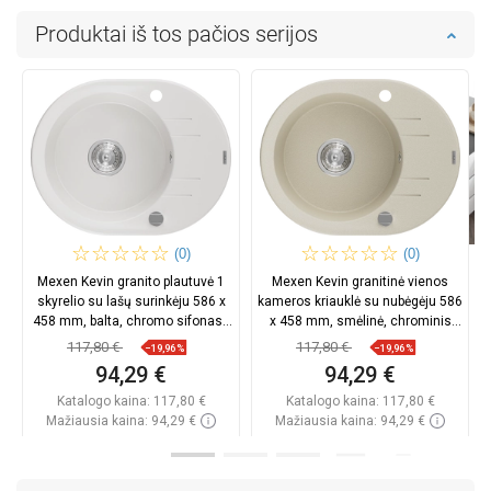
Produktai iš tos pačios serijos
(0)
(0)
Mexen Kevin granito plautuvė 1
Mexen Kevin granitinė vienos
skyrelio su lašų surinkėju 586 x
kameros kriauklė su nubėgėju 586
458 mm, balta, chromo sifonas -
x 458 mm, smėlinė, chrominis
6517581005-20
sifonas - 6517581005-69
117,80 €
117,80 €
−19,96%
−19,96%
94,29 €
94,29 €
Katalogo kaina:
117,80 €
Katalogo kaina:
117,80 €
Mažiausia kaina: 94,29 €
Mažiausia kaina: 94,29 €
Prieinamumas:
Yra sandėlyje
Prieinamumas:
Yra sandėlyje
Į krepšelį
Į krepšelį