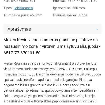
Ean:
5905315031891
Indeksas:
6517-77-670101-50
Tipas:
Įleidžiamasis
Ilgesnė pusė:
586 mm
Trumpesnė pusė:
458 mm
Kriauklės spalva:
Juoda
Aprašymas
Mexen Kevin vienos kameros granitinė plautuvė su
nusausinimo zona ir virtuviniu maišytuvu Elia, juoda -
6517-77-670101-50
Mexen Kevin yra stilinga ir funkcionali granitinė plautuvė. Įrengta
viena kamera, kurios matmenys yra 586x458x190 mm, ir trumpu
nusausinimo zonu, puikiai tinka kiekvienai moderniai virtuvei. Juoda
spalva ir auksinė sifono apdaila prideda elegancijos. Plautuva
pagaminta iš 80% granito skaldos ir 20% dervų, todėl yra itin
patvari, atspari įbrėžimams, spalvų pokyčiams ir temperatūriniam
šokui. Lengva valyti, galima montuoti nusausinimo zoną kairėje
arba dešinėje pusėje. Komplektas papildomas auksiniu virtuviniu