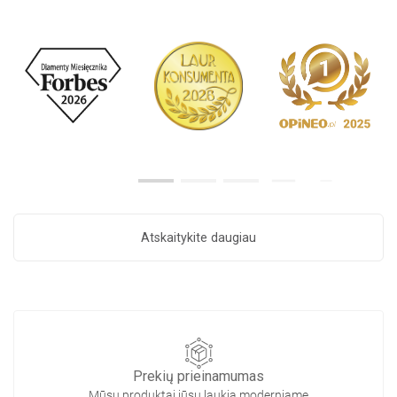
Atskaitykite daugiau
Prekių prieinamumas
Mūsų produktai jūsų laukia moderniame