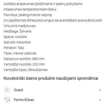
Aukštas atsparumas įbrėžimams ir spalvų pokyčiams
Atsparumas temperatūriniam šokui
Paviršius, palengvinantis valymą
Dvi papildomos išfrezuotos angos savarankiškam pramušimui ø35
Virtuvinis maišytuvas:
Medžiaga: Žalvaris
Spalva: Auksinė
Galvutė: Keraminė
Perlatori: Taip
Tipas: Vienos vadovės
Maišytuvo aukštis: 380 mm
Vamzdžio nuotolis: 252 mm
Vamzdžio tipas: Ištraukiamas
Novatoriški šiame produkte naudojami sprendimai
Granit
PerfectClean