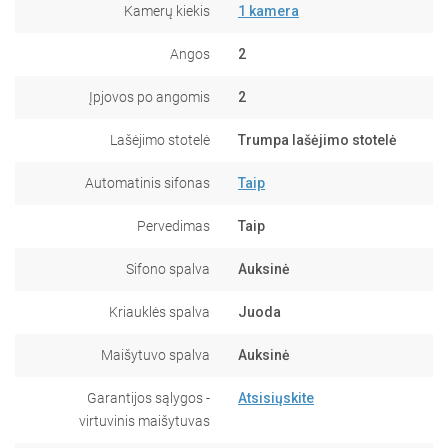
Kamerų kiekis
1 kamera
Angos
2
Įpjovos po angomis
2
Lašėjimo stotelė
Trumpa lašėjimo stotelė
Automatinis sifonas
Taip
Pervedimas
Taip
Sifono spalva
Auksinė
Kriauklės spalva
Juoda
Maišytuvo spalva
Auksinė
Garantijos sąlygos -
Atsisiųskite
virtuvinis maišytuvas