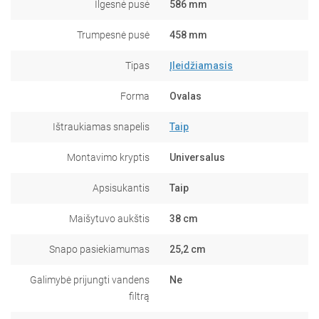
Ilgesnė pusė
586 mm
Trumpesnė pusė
458 mm
Tipas
Įleidžiamasis
Forma
Ovalas
Ištraukiamas snapelis
Taip
Montavimo kryptis
Universalus
Apsisukantis
Taip
Maišytuvo aukštis
38 cm
Snapo pasiekiamumas
25,2 cm
Galimybė prijungti vandens
Ne
filtrą