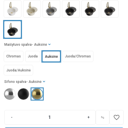
Maišytuvo spalva
- Auksinė
Chromas
Juoda
Juoda/Chromas
Auksinė
Juoda/Auksinė
Sifono spalva
- Auksinė
favorite_border
-
+