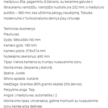
maišytuvu Elia, pagamintu iš žalvario, su keramine galvute ir
ištraukiamu vamzdžiu. Vamzdžio nuotolis yra 252 mm, o maišytuvo
aukštis – 380 mm, kas užtikrina patogų naudojimą. Tobulas
modernumo ir funkcionalumo derinys jūsų virtuvėje.
Techniniai duomenys:
Plautuvas:
Dydis: 586x458x190 mm
Kamero gylis: 180 mm
Kamero plotis: 378x374 mm
Nutekėjimo skersmuo: ø90 mm
Tipas: Vienos kameros su trumpu nusausinimo zonu
Montavimas: Įterpiama į stalviršį
Spalva: Juoda
Sifono apdaila: Auksinė
Medžiaga: Granitas (80% granito skalda 20% dervos)
Perpylimo anga: Taip
Angos: ( maišytuvas, automatika ) 2
Montavimo tipas: Universalus, galima montuoti su nusausinimo
zonu kairėje arba dešinėje