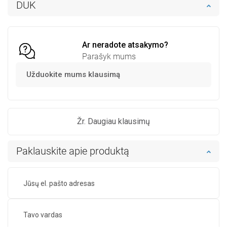
DUK
Palyginti
favorite_border
Mėgstami
Palyginti
favorite_border
Mėgstami
Ar neradote atsakymo?
Parašyk mums
Užduokite mums klausimą
Žr. Daugiau klausimų
Paklauskite apie produktą