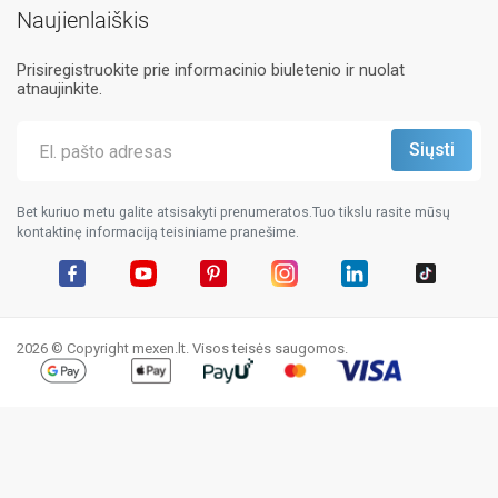
Naujienlaiškis
Prisiregistruokite prie informacinio biuletenio ir nuolat
atnaujinkite.
Bet kuriuo metu galite atsisakyti prenumeratos.Tuo tikslu rasite mūsų
kontaktinę informaciją teisiniame pranešime.
Facebook
YouTube
Pinterest
Instagram
LinkedIn
TikTok
2026 © Copyright mexen.lt. Visos teisės saugomos.