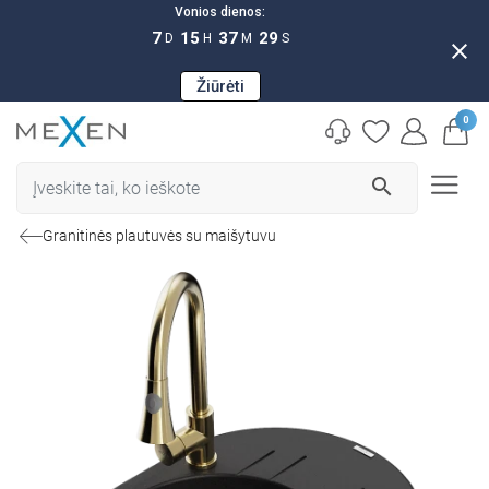
Vonios dienos:
7
15
37
28
D
H
M
S
close
Žiūrėti
0
search
Granitinės plautuvės su maišytuvu