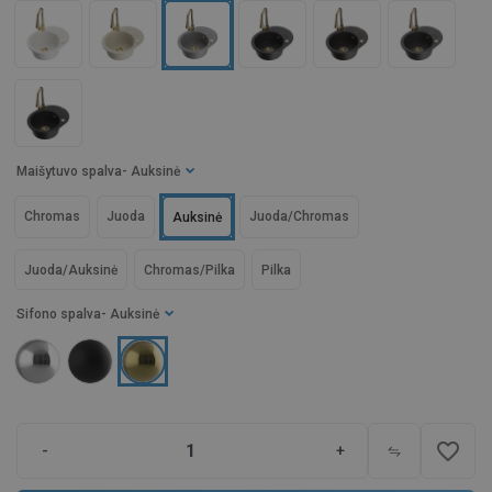
Maišytuvo spalva
- Auksinė
Chromas
Juoda
Juoda/Chromas
Auksinė
Juoda/Auksinė
Chromas/Pilka
Pilka
Sifono spalva
- Auksinė
favorite_border
-
+