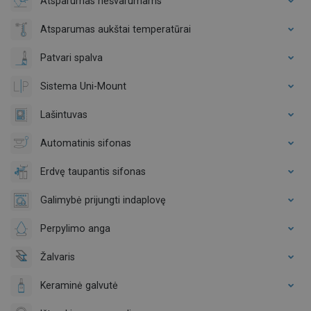
Atsparumas nešvarumams
Atsparumas aukštai temperatūrai
Patvari spalva
Sistema Uni-Mount
Lašintuvas
Automatinis sifonas
Erdvę taupantis sifonas
Galimybė prijungti indaplovę
Perpylimo anga
Žalvaris
Keraminė galvutė