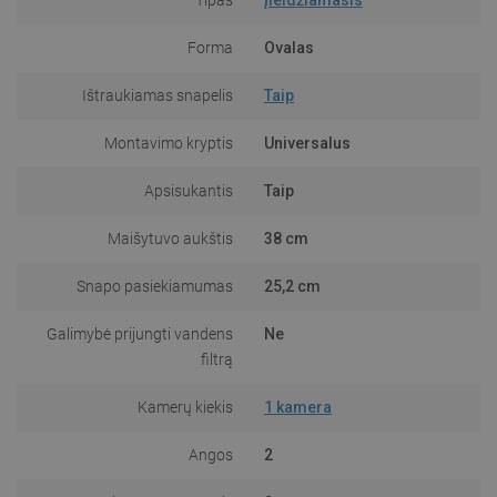
Forma
Ovalas
Ištraukiamas snapelis
Taip
Montavimo kryptis
Universalus
Apsisukantis
Taip
Maišytuvo aukštis
38 cm
Snapo pasiekiamumas
25,2 cm
Galimybė prijungti vandens
Ne
filtrą
Kamerų kiekis
1 kamera
Angos
2