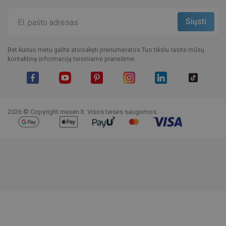
Bet kuriuo metu galite atsisakyti prenumeratos.Tuo tikslu rasite mūsų
kontaktinę informaciją teisiniame pranešime.
Facebook
YouTube
Pinterest
Instagram
LinkedIn
TikTok
2026 © Copyright mexen.lt. Visos teisės saugomos.