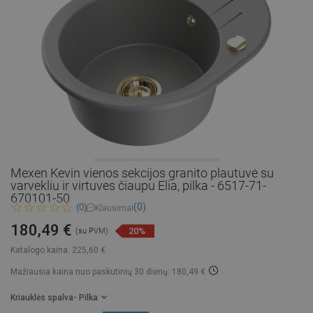
Mexen Kevin vienos sekcijos granito plautuvė su
varvekliu ir virtuves čiaupu Elia, pilka - 6517-71-
670101-50
(0)
(0)
Klausimai
180,49 €
20%
(su PVM)
Katalogo kaina:
225,60 €
Mažiausia kaina nuo paskutinių 30 dienų: 180,49 €
Kriauklės spalva
- Pilka