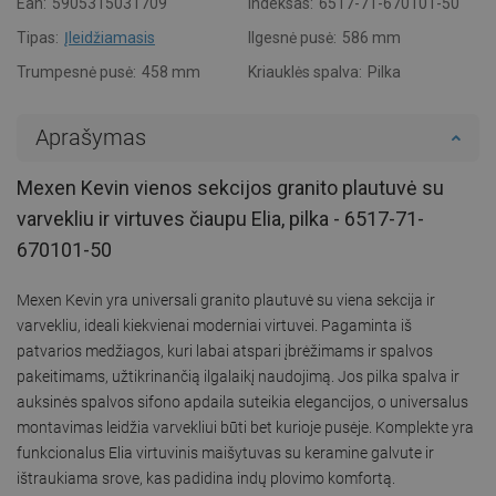
Ean:
5905315031709
Indeksas:
6517-71-670101-50
Tipas:
Įleidžiamasis
Ilgesnė pusė:
586 mm
Trumpesnė pusė:
458 mm
Kriauklės spalva:
Pilka
Aprašymas
Mexen Kevin vienos sekcijos granito plautuvė su
varvekliu ir virtuves čiaupu Elia, pilka - 6517-71-
670101-50
Mexen Kevin yra universali granito plautuvė su viena sekcija ir
varvekliu, ideali kiekvienai moderniai virtuvei. Pagaminta iš
patvarios medžiagos, kuri labai atspari įbrėžimams ir spalvos
pakeitimams, užtikrinančią ilgalaikį naudojimą. Jos pilka spalva ir
auksinės spalvos sifono apdaila suteikia elegancijos, o universalus
montavimas leidžia varvekliui būti bet kurioje pusėje. Komplekte yra
funkcionalus Elia virtuvinis maišytuvas su keramine galvute ir
ištraukiama srove, kas padidina indų plovimo komfortą.