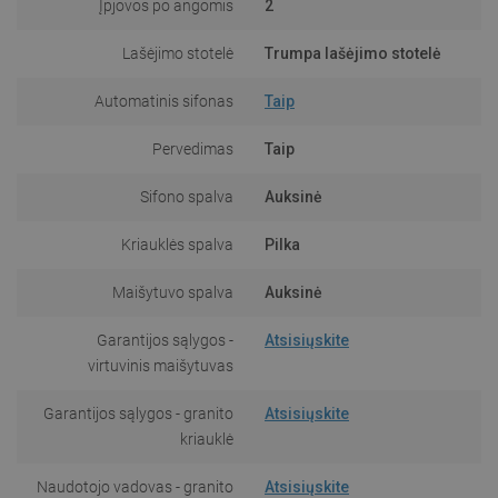
Įpjovos po angomis
2
Lašėjimo stotelė
Trumpa lašėjimo stotelė
Automatinis sifonas
Taip
Pervedimas
Taip
Sifono spalva
Auksinė
Kriauklės spalva
Pilka
Maišytuvo spalva
Auksinė
Garantijos sąlygos -
Atsisiųskite
virtuvinis maišytuvas
Garantijos sąlygos - granito
Atsisiųskite
kriauklė
Naudotojo vadovas - granito
Atsisiųskite