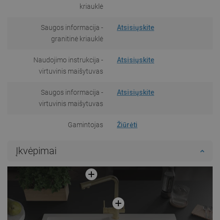
kriauklė
Saugos informacija -
Atsisiųskite
granitinė kriauklė
Naudojimo instrukcija -
Atsisiųskite
virtuvinis maišytuvas
Saugos informacija -
Atsisiųskite
virtuvinis maišytuvas
Gamintojas
Žiūrėti
Įkvėpimai