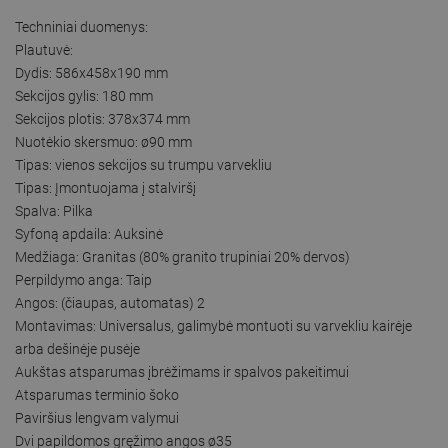
Techniniai duomenys:
Plautuvė:
Dydis: 586x458x190 mm
Sekcijos gylis: 180 mm
Sekcijos plotis: 378x374 mm
Nuotėkio skersmuo: ø90 mm
Tipas: vienos sekcijos su trumpu varvekliu
Tipas: Įmontuojama į stalviršį
Spalva: Pilka
Syfoną apdaila: Auksinė
Medžiaga: Granitas (80% granito trupiniai 20% dervos)
Perpildymo anga: Taip
Angos: (čiaupas, automatas) 2
Montavimas: Universalus, galimybė montuoti su varvekliu kairėje
arba dešinėje pusėje
Aukštas atsparumas įbrėžimams ir spalvos pakeitimui
Atsparumas terminio šoko
Paviršius lengvam valymui
Dvi papildomos gręžimo angos ø35