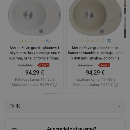
(0)
(0)
Mexen Kevin granito plautuvė 1
Mexen Kevin granitinė vienos
skyrelio su lašų surinkėju 586 x
kameros kriauklė su nubėgėju 586
458 mm, balta, chromo sifonas -
x 458 mm, smėlinė, chrominis
6517581005-20
sifonas - 6517581005-69
117,80 €
117,80 €
−19,96%
−19,96%
94,29 €
94,29 €
Katalogo kaina:
117,80 €
Katalogo kaina:
117,80 €
Mažiausia kaina: 94,29 €
Mažiausia kaina: 94,29 €
Prieinamumas:
Yra sandėlyje
Prieinamumas:
Yra sandėlyje
Į krepšelį
Į krepšelį
DUK
Palyginti
favorite_border
Mėgstami
Palyginti
favorite_border
Mėgstami
Ar neradote atsakymo?