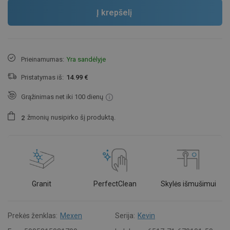
Į krepšelį
Prieinamumas:
Yra sandėlyje
Pristatymas iš:
14.99 €
Grąžinimas net iki 100 dienų
žmonių
nusipirko šį produktą.
2
Granit
PerfectClean
Skylės išmušimui
Prekės ženklas:
Mexen
Serija:
Kevin