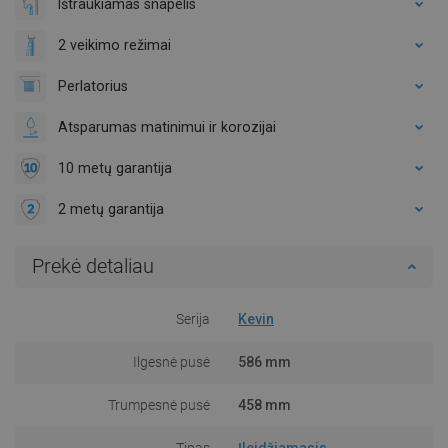
Ištraukiamas snapelis
2 veikimo režimai
Perlatorius
Atsparumas matinimui ir korozijai
10 metų garantija
2 metų garantija
Prekė detaliau
Serija
Kevin
Ilgesnė pusė
586 mm
Trumpesnė pusė
458 mm
Tipas
Įleidžiamasis