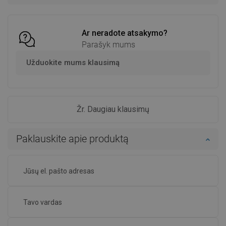
Palyginti
favorite_border
Mėgstami
Palyginti
favorite_border
Mėgstami
Ar neradote atsakymo?
Parašyk mums
Užduokite mums klausimą
Žr. Daugiau klausimų
Paklauskite apie produktą