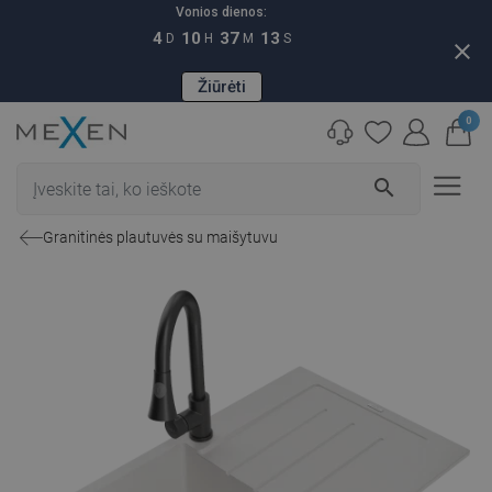
Vonios dienos:
4
10
37
12
D
H
M
S
close
Žiūrėti
0
search
Granitinės plautuvės su maišytuvu