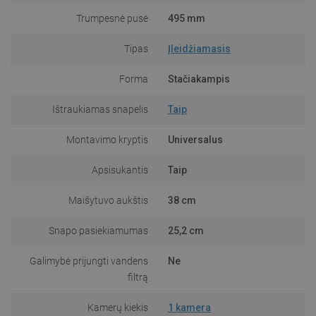
Trumpesnė pusė
495 mm
Tipas
Įleidžiamasis
Forma
Stačiakampis
Ištraukiamas snapelis
Taip
Montavimo kryptis
Universalus
Apsisukantis
Taip
Maišytuvo aukštis
38 cm
Snapo pasiekiamumas
25,2 cm
Galimybė prijungti vandens
Ne
filtrą
Kamerų kiekis
1 kamera