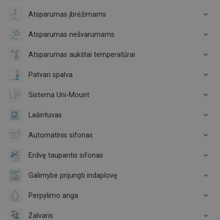
Atsparumas įbrėžimams
Atsparumas nešvarumams
Atsparumas aukštai temperatūrai
Patvari spalva
Sistema Uni-Mount
Lašintuvas
Automatinis sifonas
Erdvę taupantis sifonas
Galimybė prijungti indaplovę
Perpylimo anga
Žalvaris