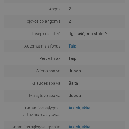
Angos
2
Įpjovos po angomis
2
Lašėjimo stotelė
Ilga lašėjimo stotelė
Automatinis sifonas
Taip
Pervedimas
Taip
Sifono spalva
Juoda
Kriauklės spalva
Balta
Maišytuvo spalva
Juoda
Garantijos sąlygos -
Atsisiųskite
virtuvinis maišytuvas
Garantijos sąlygos - granito
Atsisiųskite