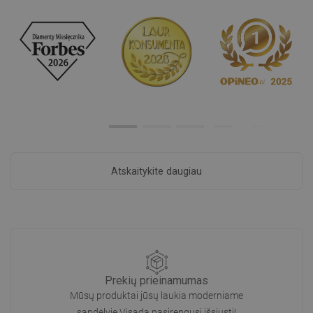
Atskaitykite daugiau
Prekių prieinamumas
Mūsų produktai jūsų laukia moderniame
sandėlyje.Visada pasirengusi išsiųsti!