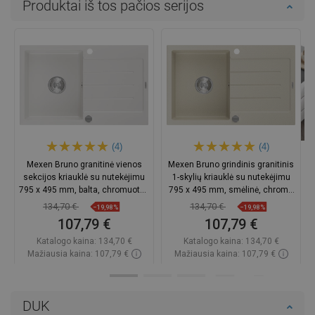
Produktai iš tos pačios serijos
(4)
(4)
Mexen Bruno granitinė vienos
Mexen Bruno grindinis granitinis
sekcijos kriauklė su nutekėjimu
1-skylių kriauklė su nutekėjimu
795 x 495 mm, balta, chromuotas
795 x 495 mm, smėlinė, chromo
sifonas - 6513791010-20
sifonas - 6513791010-69
134,70 €
134,70 €
−19,98%
−19,98%
107,79 €
107,79 €
Katalogo kaina:
134,70 €
Katalogo kaina:
134,70 €
Mažiausia kaina: 107,79 €
Mažiausia kaina: 107,79 €
Prieinamumas:
Yra sandėlyje
Prieinamumas:
Yra sandėlyje
Į krepšelį
Į krepšelį
DUK