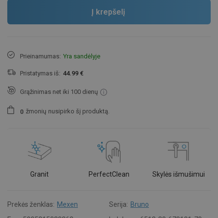
Į krepšelį
Prieinamumas:
Yra sandėlyje
Pristatymas iš:
44.99 €
Grąžinimas net iki 100 dienų
žmonių
nusipirko šį produktą.
0
Granit
PerfectClean
Skylės išmušimui
Prekės ženklas:
Mexen
Serija:
Bruno