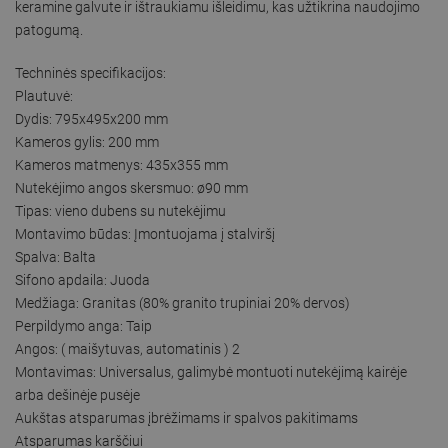
keramine galvute ir ištraukiamu išleidimu, kas užtikrina naudojimo
patogumą.
Techninės specifikacijos:
Plautuvė:
Dydis: 795x495x200 mm
Kameros gylis: 200 mm
Kameros matmenys: 435x355 mm
Nutekėjimo angos skersmuo: ø90 mm
Tipas: vieno dubens su nutekėjimu
Montavimo būdas: Įmontuojama į stalviršį
Spalva: Balta
Sifono apdaila: Juoda
Medžiaga: Granitas (80% granito trupiniai 20% dervos)
Perpildymo anga: Taip
Angos: ( maišytuvas, automatinis ) 2
Montavimas: Universalus, galimybė montuoti nutekėjimą kairėje
arba dešinėje pusėje
Aukštas atsparumas įbrėžimams ir spalvos pakitimams
Atsparumas karščiui