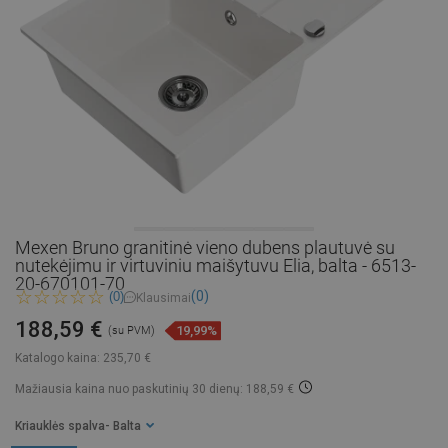
Mexen Bruno granitinė vieno dubens plautuvė su
nutekėjimu ir virtuviniu maišytuvu Elia, balta - 6513-
20-670101-70
(0)
(0)
Klausimai
188,59 €
19,99%
(su PVM)
Katalogo kaina:
235,70 €
Mažiausia kaina nuo paskutinių 30 dienų: 188,59 €
Kriauklės spalva
- Balta