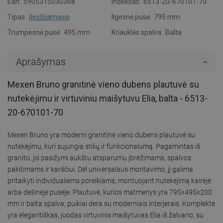
Ean:
5905315030368
Indeksas:
6513-20-670101-70
Tipas:
Įleidžiamasis
Ilgesnė pusė:
795 mm
Trumpesnė pusė:
495 mm
Kriauklės spalva:
Balta
Aprašymas
Mexen Bruno granitinė vieno dubens plautuvė su
nutekėjimu ir virtuviniu maišytuvu Elia, balta - 6513-
20-670101-70
Mexen Bruno yra moderni granitinė vieno dubens plautuvė su
nutekėjimu, kuri sujungia stilių ir funkcionalumą. Pagamintas iš
granito, jis pasižymi aukštu atsparumu įbrėžimams, spalvos
pakitimams ir karščiui. Dėl universalaus montavimo, jį galima
pritaikyti individualiems poreikiams, montuojant nutekėjimą kairėje
arba dešinėje pusėje. Plautuvė, kurios matmenys yra 795x495x200
mm ir balta spalva, puikiai dera su moderniais interjerais. Komplekte
yra elegantiškas, juodas virtuvinis maišytuvas Elia iš žalvario, su