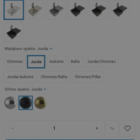
Maišytuvo spalva
- Juoda
Chromas
Auksinė
Balta
Juoda/Chromas
Juoda
Juoda/Auksinė
Chromas/Balta
Chromas/Pilka
Sifono spalva
- Juoda
favorite_border
-
+