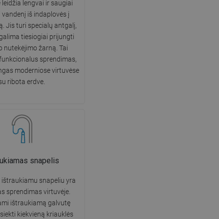
leidžia lengvai ir saugiai
DANISH
i vandenį iš indaplovės į
. Jis turi specialų antgalį,
SWEDISH
galima tiesiogiai prijungti
FINNISH
o nutekėjimo žarną. Tai
PORTUGUESE
 funkcionalus sprendimas,
ngas moderniose virtuvėse
CROATIAN
su ribota erdve.
GREEK
SLOVENIAN
aukiamas snapelis
 ištraukiamu snapeliu yra
as sprendimas virtuvėje.
mi ištraukiamą galvutę
iekti kiekvieną kriauklės