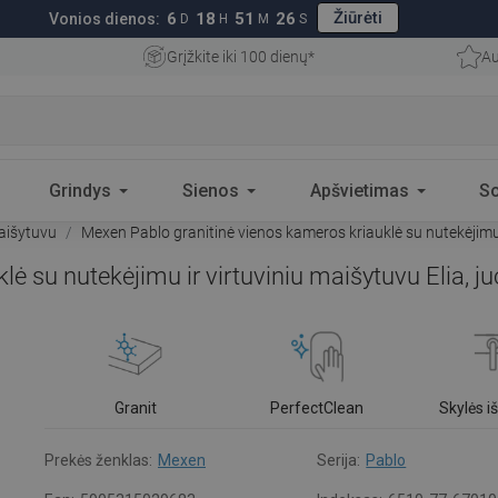
Žiūrėti
6
18
51
25
Vonios dienos:
D
H
M
S
Grįžkite iki 100 dienų*
Au
Grindys
Sienos
Apšvietimas
S
aišytuvu
Mexen Pablo granitinė vienos kameros kriauklė su nutekėjimu 
ė su nutekėjimu ir virtuviniu maišytuvu Elia, 
Granit
PerfectClean
Skylės 
Prekės ženklas:
Mexen
Serija:
Pablo