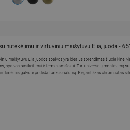
u nutekėjimu ir virtuviniu maišytuvu Elia, juoda - 
viniu maišytuvu Elia juodos spalvos yra idealus sprendimas šiuolaikinei v
s, spalvos pasikeitimui ir terminiam šokui. Turi universalų montavimą su
eramikinė mis galvutė prideda funkcionalumą. Elegantiškas chromuotas sif