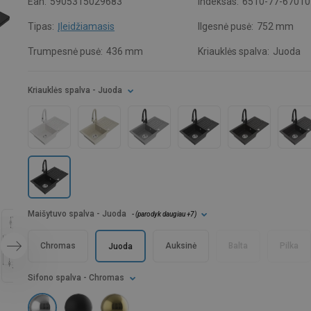
Ean:
5905315029683
Indeksas:
6510-77-67010
Tipas:
Įleidžiamasis
Ilgesnė pusė:
752 mm
Trumpesnė pusė:
436 mm
Kriauklės spalva:
Juoda
Kriauklės spalva
- Juoda
Maišytuvo spalva
- Juoda
- (
parodyk daugiau
+7
)
Chromas
Auksinė
Balta
Pilka
Juoda
Sifono spalva
- Chromas