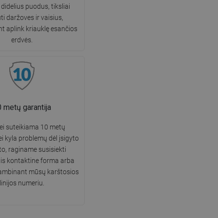
didelius puodus, tiksliai
ti daržoves ir vaisius,
t aplink kriauklę esančios
erdvės.
 metų garantija
lei suteikiama 10 metų
ei kyla problemų dėl įsigyto
o, raginame susisiekti
is kontaktine forma arba
kambinant mūsų karštosios
linijos numeriu.