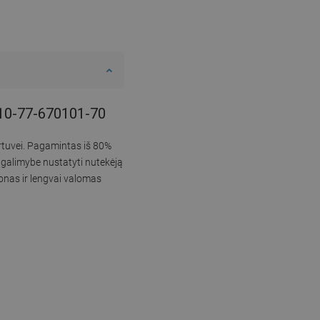
6510-77-670101-70
irtuvei. Pagamintas iš 80%
 galimybe nustatyti nutekėją
onas ir lengvai valomas