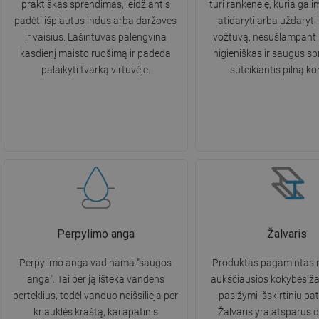
praktiškas sprendimas, leidžiantis
turi rankenėlę, kuria gali
padėti išplautus indus arba daržoves
atidaryti arba uždaryti 
ir vaisius. Lašintuvas palengvina
vožtuvą, nesušlampant 
kasdienį maisto ruošimą ir padeda
higieniškas ir saugus s
palaikyti tvarką virtuvėje.
suteikiantis pilną ko
Perpylimo anga
Žalvaris
Perpylimo anga vadinama "saugos
Produktas pagamintas 
anga". Tai per ją išteka vandens
aukščiausios kokybės žal
perteklius, todėl vanduo neišsilieja per
pasižymi išskirtiniu p
kriauklės kraštą, kai apatinis
Žalvaris yra atsparus d