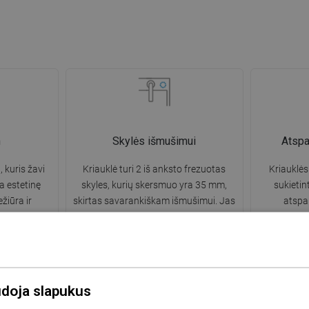
n
Skylės išmušimui
Atsp
, kuris žavi
Kriauklė turi 2 iš anksto frezuotas
Kriauklės
a estetinę
skyles, kurių skersmuo yra 35 mm,
sukietin
žiūra ir
skirtas savarankiškam išmušimui. Jas
atsp
usidariusių
galima naudoti, pavyzdžiui, skysčio
pažeidimam
gvesnis ir
dozatoriaus montavimui, kuris
medžiaga 
ių naudojimo.
pašalins plastikinių butelių buvimą
kriauklės 
virtuvėje ir suteiks jai elegantišką
apdailą.
udoja slapukus