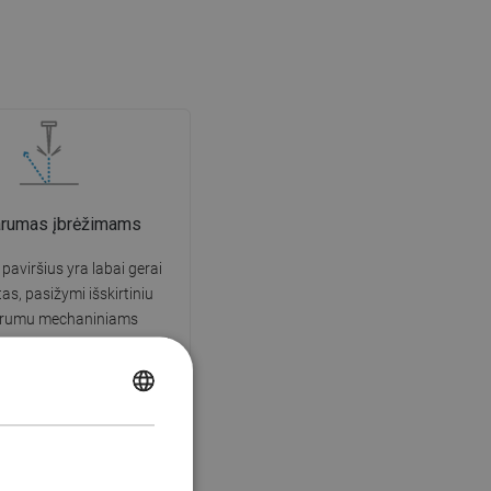
arumas įbrėžimams
 paviršius yra labai gerai
tas, pasižymi išskirtiniu
arumu mechaniniams
s ir įbrėžimams. Patvari
leidžia džiaugtis puikia
išvaizda daugelį naudojimo
POLISH
metų.
CZECH
GERMAN