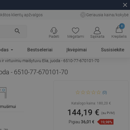
close
kštos klientų apžvalgos
Geriausia kaina/kokybė
0
search
Padėti
Mėgstami
Sąskaita
Krepšelis
odas
Bestseleriai
Įkvėpimai
Susisiekite
ir virtuviniu maišytuvu Elia, juoda - 6510-77-670101-70
juoda - 6510-77-670101-70
Mexen Pablo granitinė vienos
(0)
kameros kriauklė su
nutekėjimu ir virtuviniu
maišytuvu Elia, juoda - 6510-
Katalogo kaina:
180,20 €
77-670101-70
išmušimui
144,19 €
(su PVM)
Pigiau
36,01 €
19,98%