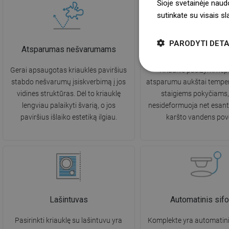
Šioje svetainėje naud
sutinkate su visais s
PARODYTI DETA
Atsparumas nešvarumams
Atsparumas aukštai te
Gerai apsaugotas kriauklės paviršius
Kriauklė pasižymi ne
stabdo nešvarumų įsiskverbimą į jos
atsparumu aukštai tempera
vidines struktūras. Dėl to kriauklę
staigiems pokyčiams, 
lengviau palaikyti švarią, o jos
nesideformuoja net esant 
paviršius išlaiko estetiką ilgiau.
karšto vandens pove
Lašintuvas
Automatinis sif
Pasirinkti kriauklę su lašintuvu yra
Komplekte yra automatini