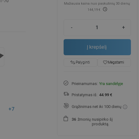
1-70
Mažiausia kaina nuo paskutinių 30 dienų:
144,19 €
-
+
Į krepšelį
favorite_border
Mėgstami
Palyginti
Prieinamumas:
Yra sandėlyje
Pristatymas iš:
44.99 €
Grąžinimas net iki 100 dienų
+7
žmonių
nusipirko šį
3
6
produktą.