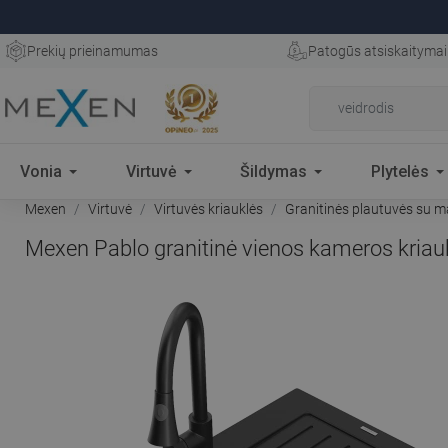
Prekių prieinamumas
Patogūs atsiskaitymai
Vonia
Virtuvė
Šildymas
Plytelės
Mexen
Virtuvė
Virtuvės kriauklės
Granitinės plautuvės su m
Mexen Pablo granitinė vienos kameros kriaukl