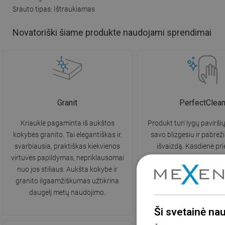
Srauto tipas: Ištraukiamas
Novatoriški šiame produkte naudojami sprendimai
Granit
PerfectClea
Kriauklė pagaminta iš aukštos
Produkt turi lygų paviršių
kokybės granito. Tai elegantiškas ir,
savo blizgesiu ir pabrėži
svarbiausia, praktiškas kiekvienos
išvaizdą. Kasdienė prie
virtuvės papildymas, nepriklausomai
paviršiaus valymas nuo s
nuo jos stiliaus. Aukšta kokybė ir
nešvarumų yra daug len
granito ilgaamžiškumas užtikrina
nereikalauja stiprių valikl
daugelį metų naudojimo.
Ši svetainė na