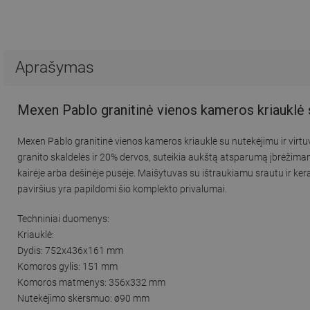
Aprašymas
Mexen Pablo granitinė vienos kameros kriauklė s
Mexen Pablo granitinė vienos kameros kriauklė su nutekėjimu ir virtu
granito skaldelės ir 20% dervos, suteikia aukštą atsparumą įbrėžimam
kairėje arba dešinėje pusėje. Maišytuvas su ištraukiamu srautu ir k
paviršius yra papildomi šio komplekto privalumai.
Techniniai duomenys:
Kriauklė:
Dydis: 752x436x161 mm
Komoros gylis: 151 mm
Komoros matmenys: 356x332 mm
Nutekėjimo skersmuo: ø90 mm