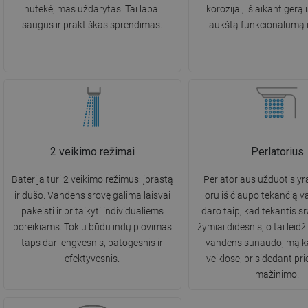
nutekėjimas uždarytas. Tai labai
korozijai, išlaikant gerą 
saugus ir praktiškas sprendimas.
aukštą funkcionalumą il
2 veikimo režimai
Perlatorius
Baterija turi 2 veikimo režimus: įprastą
Perlatoriaus užduotis yra
ir dušo. Vandens srovę galima laisvai
oru iš čiaupo tekančią v
pakeisti ir pritaikyti individualiems
daro taip, kad tekantis s
poreikiams. Tokiu būdu indų plovimas
žymiai didesnis, o tai leid
taps dar lengvesnis, patogesnis ir
vandens sunaudojimą k
efektyvesnis.
veiklose, prisidedant pri
mažinimo.