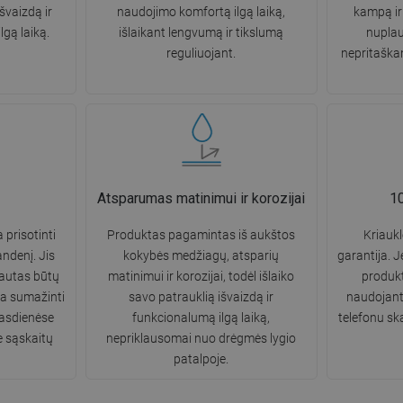
išvaizdą ir
naudojimo komfortą ilgą laiką,
kampą ir 
gą laiką.
išlaikant lengvumą ir tikslumą
nuplau
reguliuojant.
nepritaškan
Atsparumas matinimui ir korozijai
10
 prisotinti
Produktas pagamintas iš aukštos
Kriauk
andenį. Jis
kokybės medžiagų, atsparių
garantija. J
rautas būtų
matinimui ir korozijai, todėl išlaiko
produkt
žia sumažinti
savo patrauklią išvaizdą ir
naudojant
asdienėse
funkcionalumą ilgą laiką,
telefonu s
e sąskaitų
nepriklausomai nuo drėgmės lygio
patalpoje.