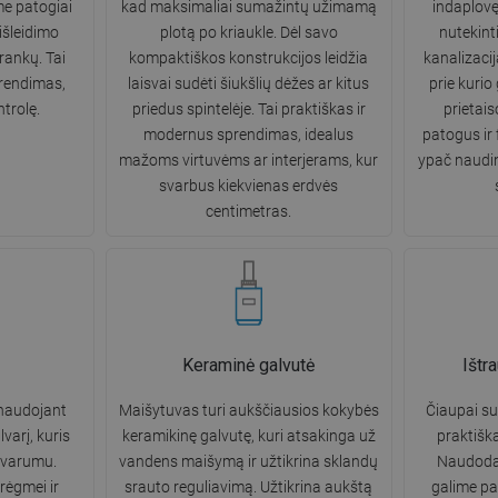
me patogiai
kad maksimaliai sumažintų užimamą
indaplovę 
išleidimo
plotą po kriaukle. Dėl savo
nutekint
rankų. Tai
kompaktiškos konstrukcijos leidžia
kanalizaciją
prendimas,
laisvai sudėti šiukšlių dėžes ar kitus
prie kurio 
ntrolę.
priedus spintelėje. Tai praktiškas ir
prietais
modernus sprendimas, idealus
patogus ir
mažoms virtuvėms ar interjerams, kur
ypač naudi
svarbus kiekvienas erdvės
centimetras.
Keraminė galvutė
Ištr
naudojant
Maišytuvas turi aukščiausios kokybės
Čiaupai su
varį, kuris
keramikinę galvutę, kuri atsakinga už
praktišk
atvarumu.
vandens maišymą ir užtikrina sklandų
Naudoda
rėgmei ir
srauto reguliavimą. Užtikrina aukštą
galime pas