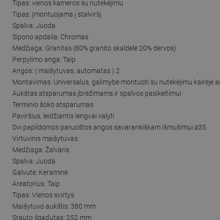
Tipas: vienos kameros su nutekėjimu
Tipas: Įmontuojama į stalviršį
Spalva: Juoda
Sipono apdaila: Chromas
Medžiaga: Granitas (80% granito skaldelė 20% dervos)
Perpylimo anga: Taip
Angos: ( maišytuvas, automatas ) 2
Montavimas: Universalus, galimybė montuoti su nutekėjimu kairėje a
Aukštas atsparumas įbrėžimams ir spalvos pasikeitimui
Terminio šoko atsparumas
Paviršius, leidžiantis lengvai valyti
Dvi papildomos paruoštos angos savarankiškam išmušimui ø35
Virtuvinis maišytuvas:
Medžiaga: Žalvaris
Spalva: Juoda
Galvutė: Keraminė
Areatorius: Taip
Tipas: Vienos svirtys
Maišytuvo aukštis: 380 mm
Srauto ilgaďutas: 252 mm