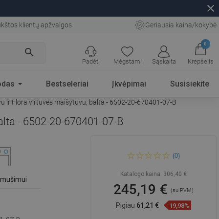
close
kštos klientų apžvalgos
Geriausia kaina/kokybė
0
search
Padėti
Mėgstami
Sąskaita
Krepšelis
odas
Bestseleriai
Įkvėpimai
Susisiekite
u ir Flora virtuvės maišytuvu, balta - 6502-20-670401-07-B
balta - 6502-20-670401-07-B
Mexen Matias 1,5 skyriaus
(0)
granitinė plautuvė su
nusausintuvu ir Flora virtuvės
maišytuvu, balta - 6502-20-
Katalogo kaina:
306,40 €
670401-07-B
išmušimui
245,19 €
(su PVM)
Pigiau
61,21 €
19,98%