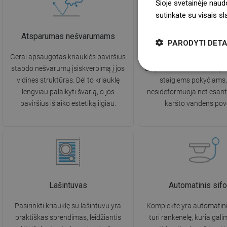
Šioje svetainėje naud
sutinkate su visais s
Atsparumas nešvarumams
Atsparumas aukštai te
PARODYTI DETA
Gerai apsaugotas kriauklės paviršius
Kriauklė pasižymi ne
stabdo nešvarumų įsiskverbimą į jos
atsparumu aukštai tempera
vidines struktūras. Dėl to kriauklę
staigiems pokyčiams, 
lengviau palaikyti švarią, o jos
nesideformuoja net esant 
paviršius išlaiko estetiką ilgiau.
karšto vandens pove
Lašintuvas
Automatinis sif
Pasirinkti kriauklę su lašintuvu yra
Komplekte yra automatini
praktiškas sprendimas, leidžiantis
turi rankenėlę, kuria gali