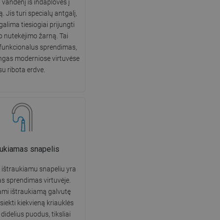
i vandenį iš indaplovės į
DANISH
. Jis turi specialų antgalį,
galima tiesiogiai prijungti
SWEDISH
o nutekėjimo žarną. Tai
FINNISH
 funkcionalus sprendimas,
ngas moderniose virtuvėse
PORTUGUESE
su ribota erdve.
CROATIAN
GREEK
SLOVENIAN
aukiamas snapelis
 ištraukiamu snapeliu yra
as sprendimas virtuvėje.
mi ištraukiamą galvutę
iekti kiekvieną kriauklės
didelius puodus, tiksliai