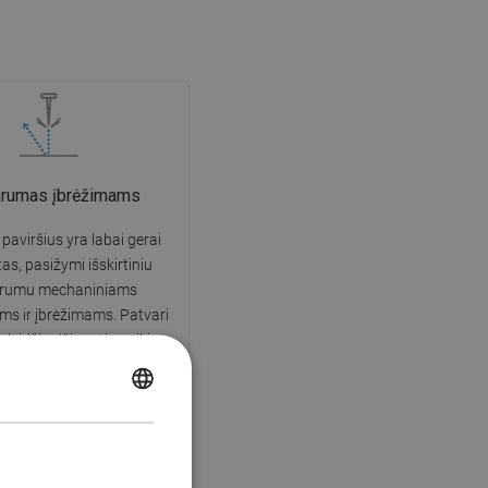
arumas įbrėžimams
 paviršius yra labai gerai
tas, pasižymi išskirtiniu
arumu mechaniniams
s ir įbrėžimams. Patvari
leidžia džiaugtis puikia
išvaizda daugelį naudojimo
metų.
POLISH
CZECH
GERMAN