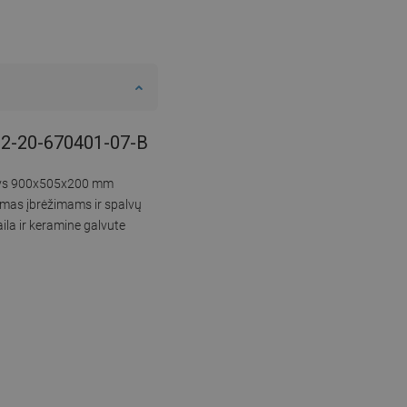
6502-20-670401-07-B
menys 900x505x200 mm
umas įbrėžimams ir spalvų
ila ir keramine galvute