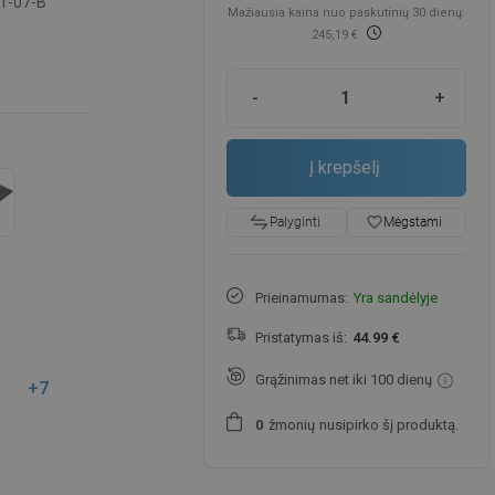
1-07-B
Mažiausia kaina nuo paskutinių 30 dienų:
245,19 €
-
+
Į krepšelį
favorite_border
Mėgstami
Palyginti
Prieinamumas:
Yra sandėlyje
Pristatymas iš:
44.99 €
Grąžinimas net iki 100 dienų
+7
žmonių
nusipirko šį produktą.
0