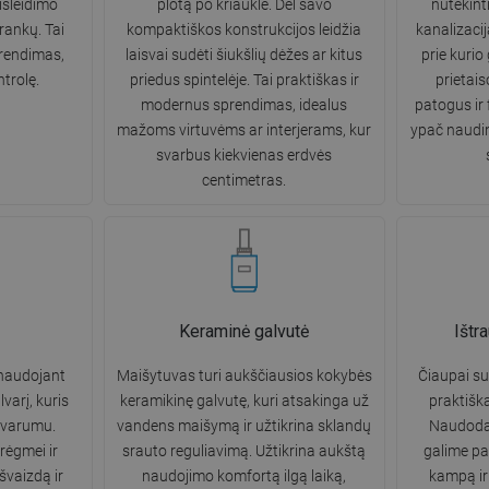
išleidimo
plotą po kriaukle. Dėl savo
nutekint
rankų. Tai
kompaktiškos konstrukcijos leidžia
kanalizaciją
prendimas,
laisvai sudėti šiukšlių dėžes ar kitus
prie kurio 
ntrolę.
priedus spintelėje. Tai praktiškas ir
prietais
modernus sprendimas, idealus
patogus ir
mažoms virtuvėms ar interjerams, kur
ypač naudi
svarbus kiekvienas erdvės
centimetras.
Keraminė galvutė
Ištr
naudojant
Maišytuvas turi aukščiausios kokybės
Čiaupai su
varį, kuris
keramikinę galvutę, kuri atsakinga už
praktišk
atvarumu.
vandens maišymą ir užtikrina sklandų
Naudoda
rėgmei ir
srauto reguliavimą. Užtikrina aukštą
galime pas
išvaizdą ir
naudojimo komfortą ilgą laiką,
kampą ir 