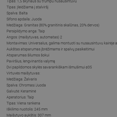
Tipas: 1,5 skyriaus su trumpu nusausintuvu
Tipas: Įleidžiama į stalviršį
Spalva: Balta
Sifono apdaila: Juoda
Medžiaga: Granitas (80% granitinis skalūnas, 20% dervos)
Persipildymo anga: Taip
Angos: (maišytuvas, automatas) 2
Montavimas: Universalus, galima montuoti su nusausintuvu kairėje a
Aukštas atsparumas įbrėžimams ir spalvų pasikeitimui
Atsparumas šilumos šokui
Paviršius, lengvinantis valymą
Dvi papildomos skylės savarankiškam išmušimui ø35
Virtuvės maišytuvas:
Medžiaga: Žalvaris
Spalva: Chromas/Juoda
Galvutė: Keraminė
Aperatorius: Taip
Tipas: Viena rankena
Iškilimo nuotolis: 245 mm
Maišytuvo aukštis: 307 mm