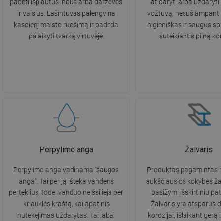
padėti išplautus indus arba daržoves
atidaryti arba uždaryti 
ir vaisius. Lašintuvas palengvina
vožtuvą, nesušlampant 
kasdienį maisto ruošimą ir padeda
higieniškas ir saugus s
palaikyti tvarką virtuvėje.
suteikiantis pilną ko
Perpylimo anga
Žalvaris
Perpylimo anga vadinama "saugos
Produktas pagamintas 
anga". Tai per ją išteka vandens
aukščiausios kokybės žal
perteklius, todėl vanduo neišsilieja per
pasižymi išskirtiniu p
kriauklės kraštą, kai apatinis
Žalvaris yra atsparus d
nutekėjimas uždarytas. Tai labai
korozijai, išlaikant gerą 