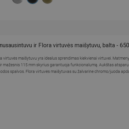
 nusausintuvu ir Flora virtuvės maišytuvu, balta - 
ora virtuvės maišytuvu yra idealus sprendimas kiekvienai virtuvei. Mat
mm ir mažesnis 115 mm skyrius garantuoja funkcionalumą. Aukštas atspar
 juodos spalvos. Flora virtuvės maišytuvas su žalvarine chromo/juoda apda