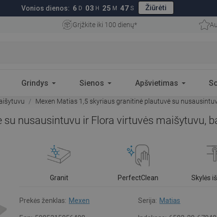
Žiūrėti
6
03
25
46
Vonios dienos:
D
H
M
S
Grįžkite iki 100 dienų*
Au
Grindys
Sienos
Apšvietimas
S
aišytuvu
Mexen Matias 1,5 skyriaus granitinė plautuvė su nusausintuv
 su nusausintuvu ir Flora virtuvės maišytuvu, 
Granit
PerfectClean
Skylės 
Prekės ženklas:
Mexen
Serija:
Matias