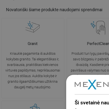
Novatoriški šiame produkte naudojami sprendimai
Granit
PerfectClea
Kriauklė pagaminta iš aukštos
Produkt turi lygų paviršių
kokybės granito. Tai elegantiškas ir,
savo blizgesiu ir pabrėži
svarbiausia, praktiškas kiekvienos
išvaizdą. Kasdienė prie
virtuvės papildymas, nepriklausomai
paviršiaus valymas nuo s
nuo jos stiliaus. Aukšta kokybė ir
nešvarumų yra daug len
granito ilgaamžiškumas užtikrina
nereikalauja stiprių valikl
daugelį metų naudojimo.
Ši svetainė na