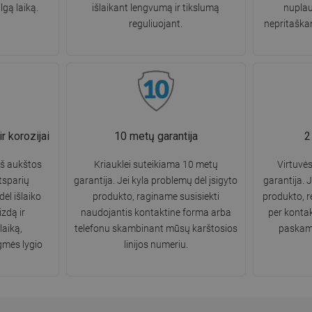
gą laiką.
išlaikant lengvumą ir tikslumą
nuplau
reguliuojant.
nepritaškan
r korozijai
10 metų garantija
2
š aukštos
Kriauklei suteikiama 10 metų
Virtuvė
tsparių
garantija. Jei kyla problemų dėl įsigyto
garantija. J
dėl išlaiko
produkto, raginame susisiekti
produkto, 
zdą ir
naudojantis kontaktine forma arba
per konta
laiką,
telefonu skambinant mūsų karštosios
paskamb
gmės lygio
linijos numeriu.