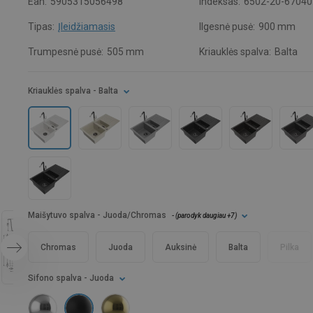
Ean:
5905315056498
Indeksas:
6502-20-67040
Tipas:
Įleidžiamasis
Ilgesnė pusė:
900 mm
Trumpesnė pusė:
505 mm
Kriauklės spalva:
Balta
Kriauklės spalva
- Balta
Maišytuvo spalva
- Juoda/Chromas
- (
parodyk daugiau
+7
)
Chromas
Juoda
Auksinė
Balta
Pilka
Sifono spalva
- Juoda