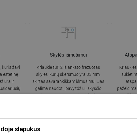
n
Skylės išmušimui
Atsp
, kuris žavi
Kriauklė turi 2 iš anksto frezuotas
Kriauklės
a estetinę
skyles, kurių skersmuo yra 35 mm,
sukietin
žiūra ir
skirtas savarankiškam išmušimui. Jas
atsp
usidariusių
galima naudoti, pavyzdžiui, skysčio
pažeidimam
gvesnis ir
dozatoriaus montavimui, kuris
medžiaga 
ių naudojimo.
pašalins plastikinių butelių buvimą
kriauklės 
virtuvėje ir suteiks jai elegantišką
apdailą.
udoja slapukus