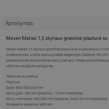
Aprašymas
Mexen Matias 1,5 skyriaus granitinė plautuvė su
Mexen Matias 1,5 skyriaus granitinė plautuvė su nusausintuvu ir Fl
suteikia erdvės, o balta spalva prideda elegancijos. Didesnis 180 
pasikeitimui bei šilumos šokas daro jį patvariu. Integruotas sifonas
užtikrina naudojimo patogumą.
Techniniai duomenys:
Plautuvė:
Dydis: 900x505x200 mm
Skyrių gylis: 180 mm (didesnis), 115 mm (mažesnis)
Skyrių matmenys: 435x335 mm (didesnis), 345x150 mm (mažesnis)
Nutekėjimo skersmuo: ø90 mm