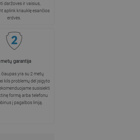
ti daržoves ir vaisius,
t aplink kriauklę esančios
erdvės.
 metų garantija
s čiaupas yra su 2 metų
ei kils problemų dėl įsigyto
rekomenduojame susisiekti
ktinę formą arba telefonu
inus į pagalbos liniją.