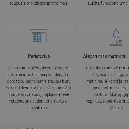
saugus ir praktiškas sprendimas.
aukštą funkcionalumą il
Perlatorius
Atsparumas matinimui i
Perlatoriaus užduotis yra prisotinti
Produktas pagamintas i
oru iš čiaupo tekančią vandenį. Jis
kokybės medžiagų, a
daro taip, kad tekantis srautas būtų
matinimui ir korozijai, to
žymiai didesnis, o tai leidžia sumažinti
savo patrauklią išvai
vandens sunaudojimą kasdienėse
funkcionalumą ilgą 
veiklose, prisidedant prie sąskaitų
nepriklausomai nuo drė
mažinimo.
patalpoje.