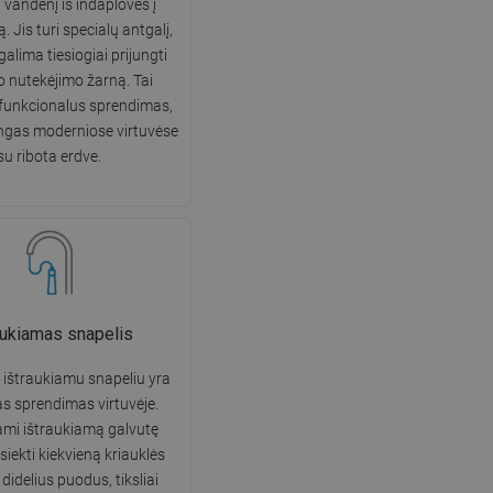
i vandenį iš indaplovės į
DANISH
. Jis turi specialų antgalį,
galima tiesiogiai prijungti
SWEDISH
o nutekėjimo žarną. Tai
FINNISH
 funkcionalus sprendimas,
ngas moderniose virtuvėse
PORTUGUESE
su ribota erdve.
CROATIAN
GREEK
SLOVENIAN
aukiamas snapelis
 ištraukiamu snapeliu yra
as sprendimas virtuvėje.
mi ištraukiamą galvutę
iekti kiekvieną kriauklės
didelius puodus, tiksliai