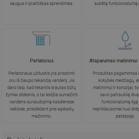
saugus ir praktiškas sprendimas.
aukštą funkcionalumą il
Perlatorius
Atsparumas matinimui i
Perlatoriaus užduotis yra prisotinti
Produktas pagamintas i
oru iš čiaupo tekančią vandenį. Jis
kokybės medžiagų, a
daro taip, kad tekantis srautas būtų
matinimui ir korozijai, to
žymiai didesnis, o tai leidžia sumažinti
savo patrauklią išvai
vandens sunaudojimą kasdienėse
funkcionalumą ilgą 
veiklose, prisidedant prie sąskaitų
nepriklausomai nuo drė
mažinimo.
patalpoje.