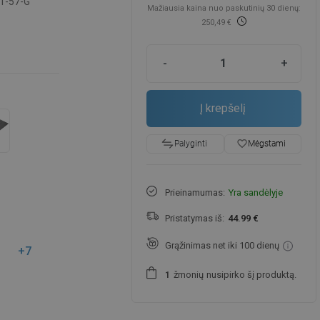
1-57-G
Mažiausia kaina nuo paskutinių 30 dienų:
250,49 €
-
+
Į krepšelį
favorite_border
Mėgstami
Palyginti
Prieinamumas:
Yra sandėlyje
Pristatymas iš:
44.99 €
Grąžinimas net iki 100 dienų
+7
žmonių
nusipirko šį produktą.
1