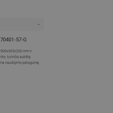
-670401-57-G
dis 900x505x200 mm ir
nito, turinčio aukštą
krina naudojimo patogumą.