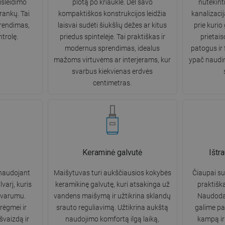
išleidimo
plotą po kriaukle. Dėl savo
nutekint
rankų. Tai
kompaktiškos konstrukcijos leidžia
kanalizaciją
prendimas,
laisvai sudėti šiukšlių dėžes ar kitus
prie kurio 
ntrolę.
priedus spintelėje. Tai praktiškas ir
prietais
modernus sprendimas, idealus
patogus ir
mažoms virtuvėms ar interjerams, kur
ypač naudi
svarbus kiekvienas erdvės
centimetras.
Keraminė galvutė
Ištr
naudojant
Maišytuvas turi aukščiausios kokybės
Čiaupai su
varį, kuris
keramikinę galvutę, kuri atsakinga už
praktišk
atvarumu.
vandens maišymą ir užtikrina sklandų
Naudoda
rėgmei ir
srauto reguliavimą. Užtikrina aukštą
galime pas
išvaizdą ir
naudojimo komfortą ilgą laiką,
kampą ir 