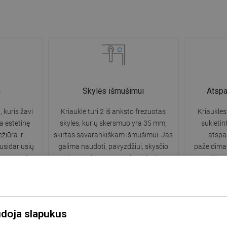
n
Skylės išmušimui
Atsp
, kuris žavi
Kriauklė turi 2 iš anksto frezuotas
Kriauklės
a estetinę
skyles, kurių skersmuo yra 35 mm,
sukietin
žiūra ir
skirtas savarankiškam išmušimui. Jas
atsp
usidariusių
galima naudoti, pavyzdžiui, skysčio
pažeidimam
gvesnis ir
dozatoriaus montavimui, kuris
medžiaga 
ių naudojimo.
pašalins plastikinių butelių buvimą
kriauklės 
virtuvėje ir suteiks jai elegantišką
apdailą.
udoja slapukus