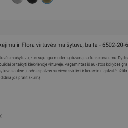
kėjimu ir Flora virtuvės maišytuvu, balta - 6502-20
 virtuvės maišytuvu, kuri sujungia modernų dizainą su funkcionalumu. Dy
uikiai pritaikyti kiekvienoje virtuvėje. Pagamintas iš aukštos kokybės gra
ytuvas aukso-juodos spalvos su viena svirtimi ir keraminiu galvutė užti
adidina jos praktiškumą.
a)