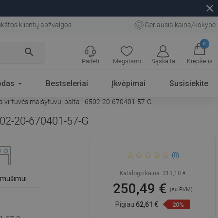
close
kštos klientų apžvalgos
Geriausia kaina/kokybė
0
search
Padėti
Mėgstami
Sąskaita
Krepšelis
odas
Bestseleriai
Įkvėpimai
Susisiekite
ora virtuvės maišytuvu, balta - 6502-20-670401-57-G
 6502-20-670401-57-G
Mexen Matias 1,5 skylių
(0)
granito kriauklė su
nutekėjimu ir Flora virtuvės
maišytuvu, balta - 6502-20-
Katalogo kaina:
313,10 €
670401-57-G
išmušimui
250,49 €
(su PVM)
Pigiau
62,61 €
20%