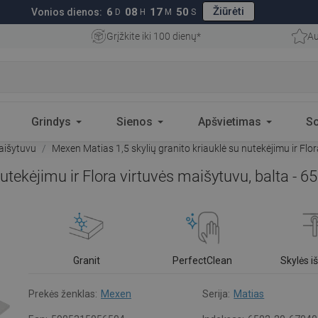
Žiūrėti
6
08
17
49
Vonios dienos:
D
H
M
S
Grįžkite iki 100 dienų*
Au
Grindys
Sienos
Apšvietimas
S
aišytuvu
Mexen Matias 1,5 skylių granito kriauklė su nutekėjimu ir Fl
nutekėjimu ir Flora virtuvės maišytuvu, balta -
Granit
PerfectClean
Skylės 
Prekės ženklas:
Mexen
Serija:
Matias