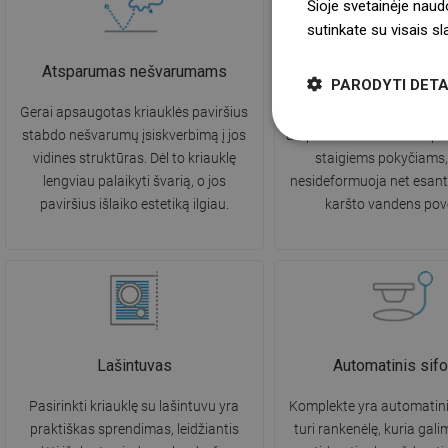
Šioje svetainėje naud
sutinkate su visais s
Atsparumas nešvarumams
Atsparumas aukštai te
PARODYTI DETA
Gerai apsaugotas kriauklės paviršius
Kriauklė pasižymi ne
stabdo nešvarumų įsiskverbimą į jos
atsparumu aukštai tempera
vidines struktūras. Dėl to kriauklę
staigiems pokyčiams, 
lengviau palaikyti švarią, o jos
nesideformuoja net esant 
paviršius išlaiko estetiką ilgiau.
karšto vandens pove
Lašintuvas
Automatinis sif
Pasirinkti kriauklę su lašintuvu yra
Komplekte yra automatini
praktiškas sprendimas, leidžiantis
turi rankenėlę, kuria gali