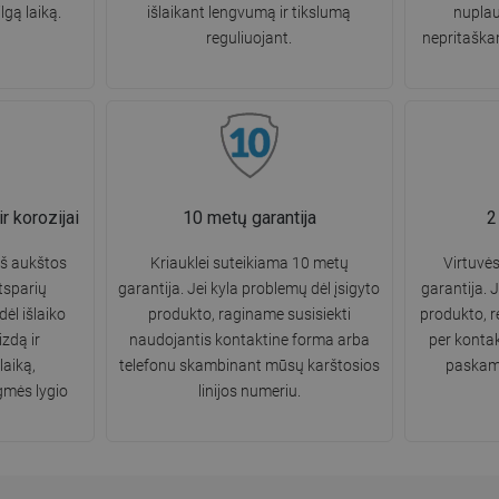
gą laiką.
išlaikant lengvumą ir tikslumą
nuplau
reguliuojant.
nepritaškan
r korozijai
10 metų garantija
2
š aukštos
Kriauklei suteikiama 10 metų
Virtuvė
tsparių
garantija. Jei kyla problemų dėl įsigyto
garantija. J
dėl išlaiko
produkto, raginame susisiekti
produkto, 
zdą ir
naudojantis kontaktine forma arba
per konta
laiką,
telefonu skambinant mūsų karštosios
paskamb
gmės lygio
linijos numeriu.