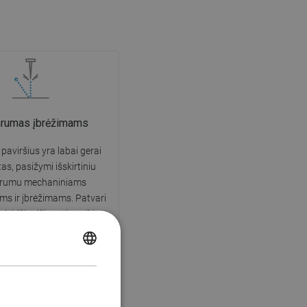
arumas įbrėžimams
 paviršius yra labai gerai
tas, pasižymi išskirtiniu
arumu mechaniniams
s ir įbrėžimams. Patvari
leidžia džiaugtis puikia
išvaizda daugelį naudojimo
metų.
POLISH
CZECH
GERMAN