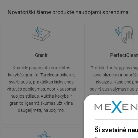
Novatoriški šiame produkte naudojami sprendimai
Granit
PerfectClea
Kriauklė pagaminta iš aukštos
Produkt turi lygų paviršių
kokybės granito. Tai elegantiškas ir,
savo blizgesiu ir pabrėži
svarbiausia, praktiškas kiekvienos
išvaizdą. Kasdienė prie
virtuvės papildymas, nepriklausomai
paviršiaus valymas nuo s
nuo jos stiliaus. Aukšta kokybė ir
nešvarumų yra daug len
granito ilgaamžiškumas užtikrina
nereikalauja stiprių valikl
daugelį metų naudojimo.
Ši svetainė na