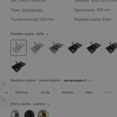
Ean:
5905315056504
Indeksas:
6502-20-67040
Tipas:
Įleidžiamasis
Ilgesnė pusė:
900 mm
Trumpesnė pusė:
505 mm
Kriauklės spalva:
Balta
Kriauklės spalva
- Balta
Maišytuvo spalva
- Juoda/Auksinė
- (
parodyk daugiau
+7
)
Chromas
Juoda
Auksinė
Balta
Pilka
Sifono spalva
- Auksinė