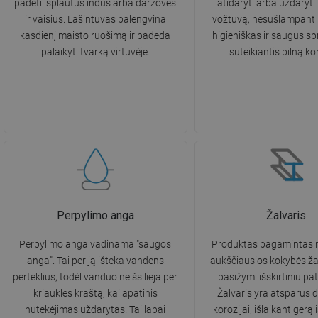
padėti išplautus indus arba daržoves
atidaryti arba uždaryti 
ir vaisius. Lašintuvas palengvina
vožtuvą, nesušlampant 
kasdienį maisto ruošimą ir padeda
higieniškas ir saugus s
palaikyti tvarką virtuvėje.
suteikiantis pilną ko
Perpylimo anga
Žalvaris
Perpylimo anga vadinama "saugos
Produktas pagamintas 
anga". Tai per ją išteka vandens
aukščiausios kokybės žal
perteklius, todėl vanduo neišsilieja per
pasižymi išskirtiniu p
kriauklės kraštą, kai apatinis
Žalvaris yra atsparus d
nutekėjimas uždarytas. Tai labai
korozijai, išlaikant gerą 