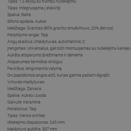
Tipas: 1,5 skylių su trumpu nutekėjimu
Tipas: Integruojama į stalviršį
Spalva: Balta
Sifono apdaila: Aukso
Medžiaga: Granitas (80% granito smulkintuvo, 20% dervos)
Perpildymo angai: Taip
Angų skaičius: (maišytuvas, automatinis) 2
Įrengimas: Universalus, gali būti montuojamas su nutekėjimu kairėje 
Aukšta atsparumo įbrėžimams ir dėmėms
Atsparumas termiškai smūgiui
Paviršius, lengvinantis valymą
Dvi papildomos angos ø35, kurias galima pačiam išgręžti
Virtuvės maišytuvas:
Medžiaga: Žalvaris
Spalva: Aukso/Juoda
Galvutė: Keraminė
Perlatorius: Taip
Tipas: Vienos svirties
Ištekėjimo diapazonas: 245 mm
Maišytuvo aukštis: 307 mm