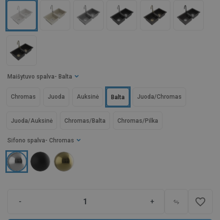
Maišytuvo spalva
- Balta
Chromas
Juoda
Auksinė
Juoda/Chromas
Balta
Juoda/Auksinė
Chromas/Balta
Chromas/Pilka
Sifono spalva
- Chromas
favorite_border
-
+