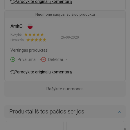
Parodykite originalų komentarą
Nuomonė susijusi su šiuo produktu
AmitO
Kokybė:
26-09-2020
Išvaizda:
Vertingas produktas!
Privalumai
-
Defektai
-
Parodykite originalų komentarą
Rašykite nuomones
Produktai iš tos pačios serijos