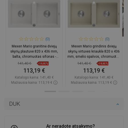
(0)
(0)
Mexen Mario granitinė dviejų
Mexen Mario grindinis dviejų
skyrių plautuvė 820 x 436 mm,
skyrių virtuvės kriauklė 820 x 436
balta, chromuotas sifonas -
mm, smėlio spalvos, chromuotas
6504822000-20
sifonas - 6504822000-69
141,40 €
141,40 €
−19,95%
−19,95%
113,19 €
113,19 €
Katalogo kaina:
141,40 €
Katalogo kaina:
141,40 €
Mažiausia kaina: 113,19 €
Mažiausia kaina: 113,19 €
Prieinamumas:
Yra sandėlyje
Prieinamumas:
Yra sandėlyje
Į krepšelį
Į krepšelį
DUK
Palyginti
favorite_border
Mėgstami
Palyginti
favorite_border
Mėgstami
Ar neradote atsakymo?