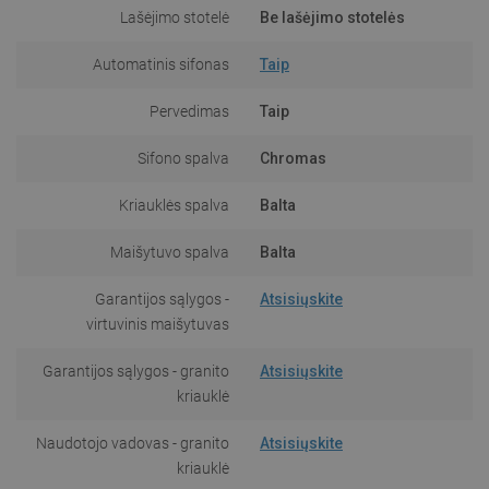
Lašėjimo stotelė
Be lašėjimo stotelės
Automatinis sifonas
Taip
Pervedimas
Taip
Sifono spalva
Chromas
Kriauklės spalva
Balta
Maišytuvo spalva
Balta
Garantijos sąlygos -
Atsisiųskite
virtuvinis maišytuvas
Garantijos sąlygos - granito
Atsisiųskite
kriauklė
Naudotojo vadovas - granito
Atsisiųskite
kriauklė