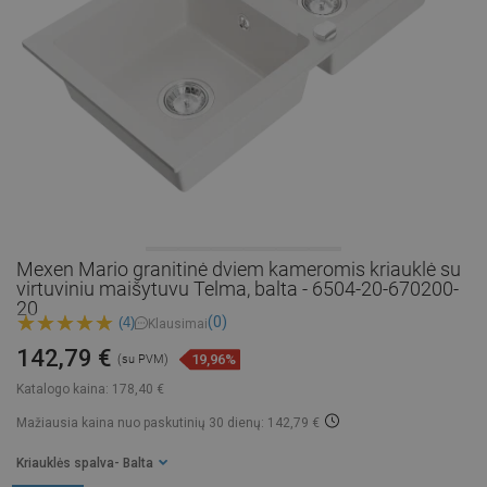
Mexen Mario granitinė dviem kameromis kriauklė su
virtuviniu maišytuvu Telma, balta - 6504-20-670200-
20
(0)
(4)
Klausimai
142,79 €
19,96%
(su PVM)
Katalogo kaina:
178,40 €
Mažiausia kaina nuo paskutinių 30 dienų: 142,79 €
Kriauklės spalva
- Balta