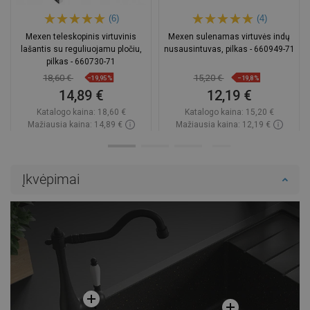
(6)
(4)
Mexen teleskopinis virtuvinis
Mexen sulenamas virtuvės indų
lašantis su reguliuojamu pločiu,
nusausintuvas, pilkas - 660949-71
pilkas - 660730-71
18,60 €
15,20 €
−19,95%
−19,8%
14,89 €
12,19 €
Katalogo kaina:
18,60 €
Katalogo kaina:
15,20 €
Mažiausia kaina: 14,89 €
Mažiausia kaina: 12,19 €
Prieinamumas:
Yra sandėlyje
Prieinamumas:
Yra sandėlyje
Į krepšelį
Į krepšelį
Įkvėpimai
Palyginti
favorite_border
Mėgstami
Palyginti
favorite_border
Mėgstami