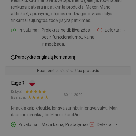
Nesitikiu, kad mano virtuvė taps meno galerija, todėl labiau
renkuosi patvarų ir patikrintą produktą. Mexen Mario
atitinka šį aprašymą, stiprios medžiagos ir visos dalys
tinkamai sujungtos, todėl jis yra patikimas.
Privalumai
Projektas ne tik išvaizdos,
Defektai
-
bet ir funkcionalumo., Kaina
ir medžiaga.
Parodykite originalų komentarą
Nuomonė susijusi su šiuo produktu
EugeR
Kokybė:
30-11-2020
Išvaizda:
Kriauklė kaip kriauklė, lengva surinkti ir lengva valyti. Man
daugiau nereikia, todėl nesiskundžiu.
Privalumai
Maža kaina, Pristatymas!
Defektai
-