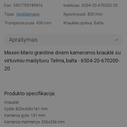
Ean:
5907709189416
Indeksas:
6504-20-670200-20
Tipas:
Įleidžiamasis
Ilgesnė pusė:
820 mm
Trumpesnė pusė:
436 mm
Kriauklės spalva:
Balta
Aprašymas
Mexen Mario granitinė dviem kameromis kriauklė su
virtuviniu maišytuvu Telma, balta - 6504-20-670200-
20
Produkto specifikacija:
Kriauklė:
Dydis: 820x436x161 mm
Kameros gylis: 151 mm
Kameros matmenys: 356x336 mm