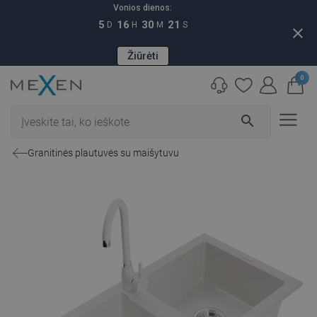
Vonios dienos:
5
16
30
20
D
H
M
S
close
Žiūrėti
0
search
Granitinės plautuvės su maišytuvu