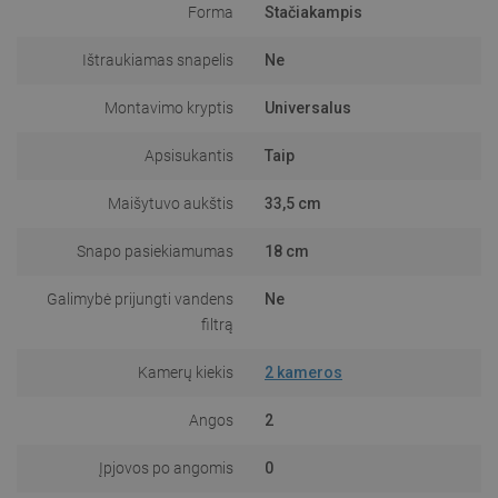
Forma
Stačiakampis
Ištraukiamas snapelis
Ne
Montavimo kryptis
Universalus
Apsisukantis
Taip
Maišytuvo aukštis
33,5 cm
Snapo pasiekiamumas
18 cm
Galimybė prijungti vandens
Ne
filtrą
Kamerų kiekis
2 kameros
Angos
2
Įpjovos po angomis
0