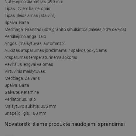
Nutekėjimo diametras: ø90 mm
Tipas: Dviem kameromis
Tipas: Įleidžiamas į stalviršį
Spalva: Balta
Medžiaga: Granitas (80% granito smulkintos dalelės, 20% dervos)
Persiliejimo anga: Taip
Angos: (maišytuvas, automat) 2
Aukštas atsparumas įbrėžimams ir spalvos pokyčiams
Atsparumas temperatūrinėms šokoms
Paviršius lengvai valomas
Virtuvinis maišytuvas:
Medžiaga: Žalvaris
Spalva: Balta
Galvutė: Keraminė
Perliatorius: Taip
Maišytuvo aukštis: 335 mm
Snapelio ilgis: 180 mm
Novatoriški šiame produkte naudojami sprendimai