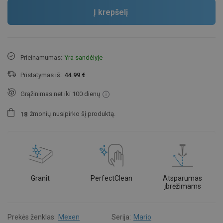
Į krepšelį
Prieinamumas:
Yra sandėlyje
Pristatymas iš:
44.99 €
Grąžinimas net iki 100 dienų
žmonių
nusipirko šį produktą.
1
8
Granit
PerfectClean
Atsparumas
įbrėžimams
Prekės ženklas:
Mexen
Serija:
Mario