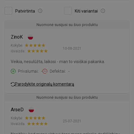
Patvirtinta
Kiti variantai
Nuomonė susijusi su šiuo produktu
ZinoK
Kokybė:
10-08-2021
Išvaizda:
Veikia, nesulūžta, laikosi - man to visiškai pakanka.
Privalumai
-
Defektai
-
Parodykite originalų komentarą
Nuomonė susijusi su šiuo produktu
ArseD
Kokybė:
25-07-2021
Išvaizda: