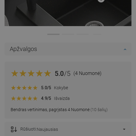
Apžvalgos
5.0
/5
(4 Nuomonė)
5.0
/5
Kokybė
4.9
/5
Išvaizda
Bendras vertinimas, pagrįstas 4 Nuomonė
(10 šalių)
Rūšiuoti:
Naujausias