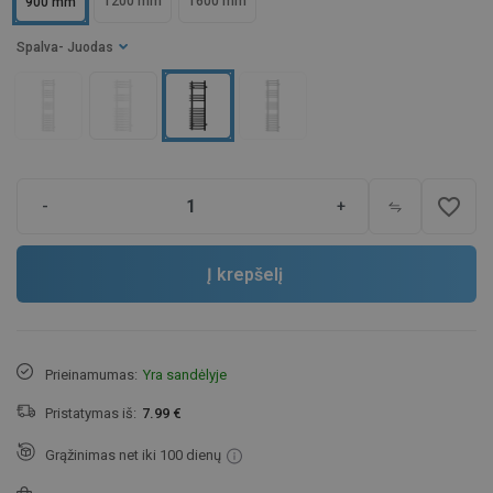
1200 mm
1600 mm
900 mm
Spalva
- Juodas
favorite_border
-
+
Į krepšelį
Prieinamumas:
Yra sandėlyje
Pristatymas iš:
7.99 €
Grąžinimas net iki 100 dienų