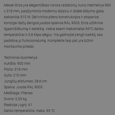
Mexen Eros yra elegantiškas vonios radiatorių, kurio matmenys 900
x 318 mm, pasižymintis moderniu dizainu ir didele šildymo galia,
siekiančia 315 W. Dėl tvirtos plieno konstrukcijos ir atsparios
korozijai dažų dangos juodos spalvos RAL 9005, Eros užtikrina
ilgaamžiškumą ir estetiką. Veikia esant maksimaliai 95°C darbo
temperatūrai ir 0,6 Mpa slėgiui. Yra galimybė įrengti kaitiklį, kas
padidina jo funkcionalumą. Komplekte taip pat yra būtini
montavimo priedai.
Techniniai duomenys:
Aukštis: 900 mm
Plotis: 318 mm
Gylis: 210 mm
Jungčių atstumas: 28,6 cm
Spalva: Juoda RAL 9005
Medžiaga: Plienas
Svoris: 5,33 kg
Reakcija į ugnį: A1
Darbo temperatūra: maks. 95 °C