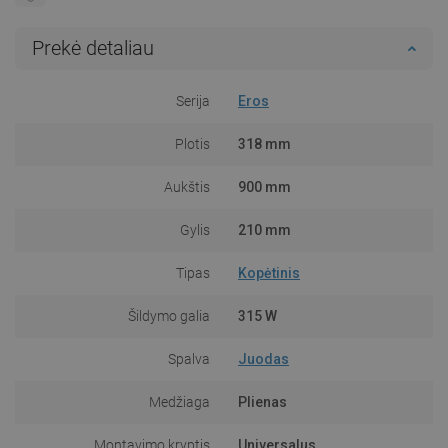
Prekė detaliau
Serija
Eros
Plotis
318 mm
Aukštis
900 mm
Gylis
210 mm
Tipas
Kopėtinis
Šildymo galia
315 W
Spalva
Juodas
Medžiaga
Plienas
Montavimo kryptis
Universalus