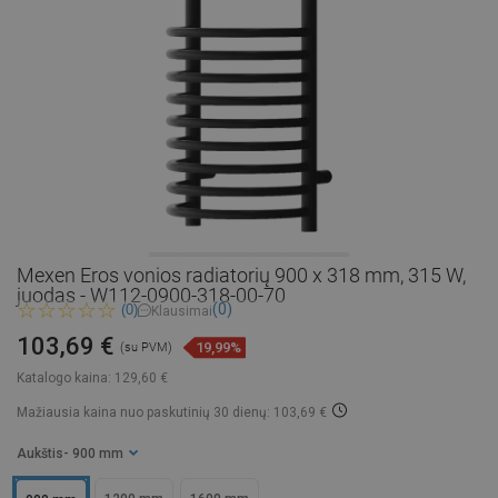
Mexen Eros vonios radiatorių 900 x 318 mm, 315 W,
juodas - W112-0900-318-00-70
(0)
(0)
Klausimai
103,69 €
19,99%
(su PVM)
Katalogo kaina:
129,60 €
Mažiausia kaina nuo paskutinių 30 dienų: 103,69 €
Aukštis
- 900 mm