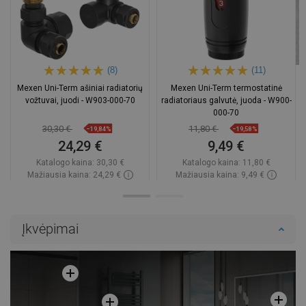
(8)
(11)
Mexen Uni-Term ašiniai radiatorių
Mexen Uni-Term termostatinė
vožtuvai, juodi - W903-000-70
radiatoriaus galvutė, juoda - W900-
000-70
30,30 €
11,80 €
−19,84%
−19,58%
24,29 €
9,49 €
Katalogo kaina:
30,30 €
Katalogo kaina:
11,80 €
Mažiausia kaina: 24,29 €
Mažiausia kaina: 9,49 €
Prieinamumas:
Yra sandėlyje
Prieinamumas:
Yra sandėlyje
Į krepšelį
Į krepšelį
Įkvėpimai
Palyginti
favorite_border
Mėgstami
Palyginti
favorite_border
Mėgstami