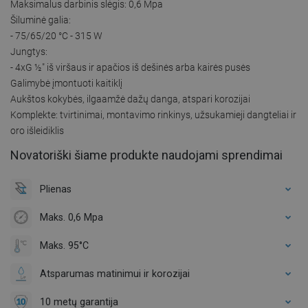
Maksimalus darbinis slėgis: 0,6 Mpa
Šiluminė galia:
- 75/65/20 °C - 315 W
Jungtys:
- 4xG ½″ iš viršaus ir apačios iš dešinės arba kairės pusės
Galimybė įmontuoti kaitiklį
Aukštos kokybės, ilgaamžė dažų danga, atspari korozijai
Komplekte: tvirtinimai, montavimo rinkinys, užsukamieji dangteliai ir
oro išleidiklis
Novatoriški šiame produkte naudojami sprendimai
Plienas
Maks. 0,6 Mpa
Maks. 95°C
Atsparumas matinimui ir korozijai
10 metų garantija