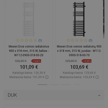
(0)
(0)
Mexen Eros vonios radiatorius
Mexen Eros vonios radiatorių 900
900 x 318 mm, 315 W, baltas -
x 318 mm, 315 W, juodas - W112-
W112-0900-318-00-20
0900-318-00-70
126,30 €
129,60 €
−19,96%
−19,99%
101,09 €
103,69 €
Katalogo kaina:
126,30 €
Katalogo kaina:
129,60 €
Mažiausia kaina: 101,09 €
Mažiausia kaina: 103,69 €
Prieinamumas:
Yra sandėlyje
Prieinamumas:
Yra sandėlyje
Į krepšelį
Į krepšelį
DUK
Palyginti
favorite_border
Mėgstami
Palyginti
favorite_border
Mėgstami