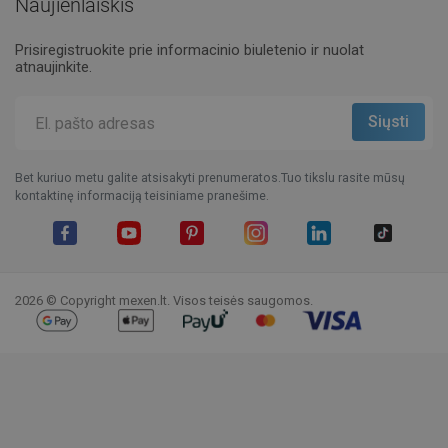
Naujienlaiškis
Prisiregistruokite prie informacinio biuletenio ir nuolat
atnaujinkite.
Bet kuriuo metu galite atsisakyti prenumeratos.Tuo tikslu rasite mūsų
kontaktinę informaciją teisiniame pranešime.
Facebook
YouTube
Pinterest
Instagram
LinkedIn
TikTok
2026 © Copyright mexen.lt. Visos teisės saugomos.