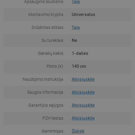
Apsauginis sluoksnis
Taip
Montavimo kryptis
Universalus
Grūdintas stiklas
Taip
Su turėklais
Ne
Sienelių kiekis
1-dalies
Plotis (X)
140 cm
Naudojimo instrukcija
Atsisiųskite
Saugos informacija
Atsisiųskite
Garantijos sąlygos
Atsisiųskite
PZH testas
Atsisiųskite
Gamintojas
Žiūrėti