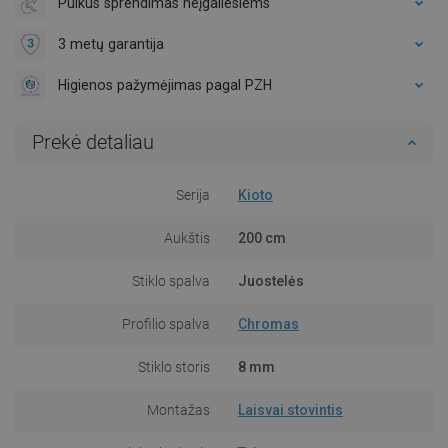
Puikus sprendimas neįgaliesiems
3 metų garantija
Higienos pažymėjimas pagal PZH
Prekė detaliau
Serija
Kioto
Aukštis
200 cm
Stiklo spalva
Juostelės
Profilio spalva
Chromas
Stiklo storis
8 mm
Montažas
Laisvai stovintis