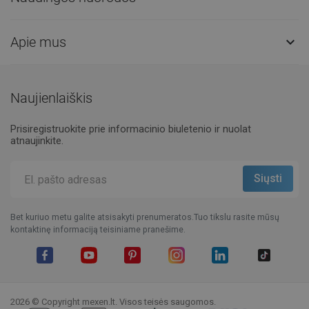
Apie mus

Naujienlaiškis
Prisiregistruokite prie informacinio biuletenio ir nuolat
atnaujinkite.
Bet kuriuo metu galite atsisakyti prenumeratos.Tuo tikslu rasite mūsų
kontaktinę informaciją teisiniame pranešime.
Facebook
YouTube
Pinterest
Instagram
LinkedIn
TikTok
2026 © Copyright mexen.lt. Visos teisės saugomos.