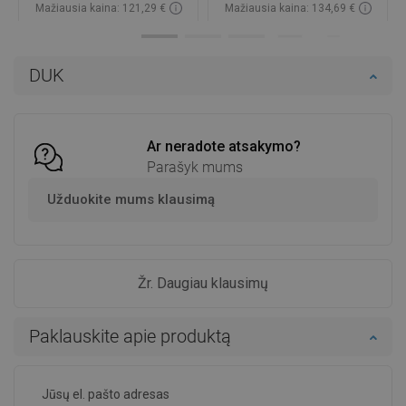
Mažiausia kaina: 121,29 €
Mažiausia kaina: 134,69 €
Prieinamumas:
Yra sandėlyje
Prieinamumas:
Yra sandėlyje
Į krepšelį
Į krepšelį
DUK
Palyginti
favorite_border
Mėgstami
Palyginti
favorite_border
Mėgstami
Ar neradote atsakymo?
Parašyk mums
Užduokite mums klausimą
Žr. Daugiau klausimų
Paklauskite apie produktą