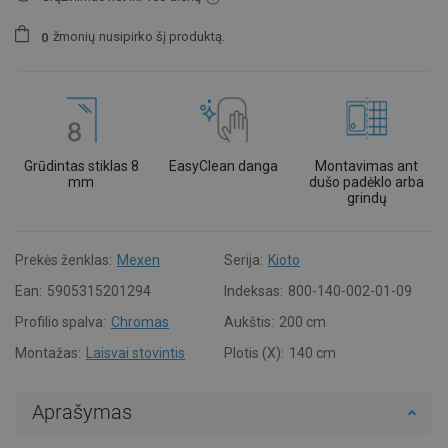
žmonių
nusipirko šį produktą.
0
Grūdintas stiklas 8
EasyClean danga
Montavimas ant
mm
dušo padėklo arba
grindų
Prekės ženklas:
Mexen
Serija:
Kioto
Ean:
5905315201294
Indeksas:
800-140-002-01-09
Profilio spalva:
Chromas
Aukštis:
200 cm
Montažas:
Laisvai stovintis
Plotis (X):
140 cm
Aprašymas