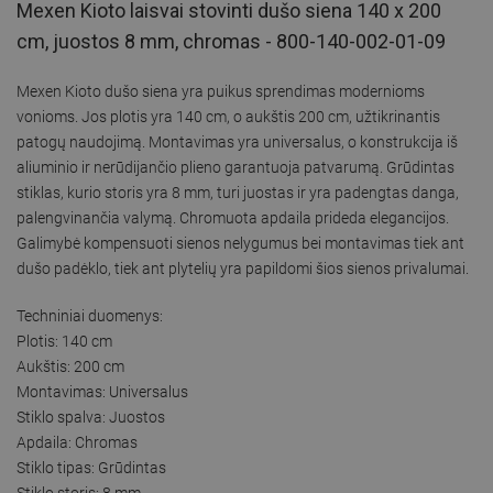
Mexen Kioto laisvai stovinti dušo siena 140 x 200
cm, juostos 8 mm, chromas - 800-140-002-01-09
Mexen Kioto dušo siena yra puikus sprendimas modernioms
vonioms. Jos plotis yra 140 cm, o aukštis 200 cm, užtikrinantis
patogų naudojimą. Montavimas yra universalus, o konstrukcija iš
aliuminio ir nerūdijančio plieno garantuoja patvarumą. Grūdintas
stiklas, kurio storis yra 8 mm, turi juostas ir yra padengtas danga,
palengvinančia valymą. Chromuota apdaila prideda elegancijos.
Galimybė kompensuoti sienos nelygumus bei montavimas tiek ant
dušo padėklo, tiek ant plytelių yra papildomi šios sienos privalumai.
Techniniai duomenys:
Plotis: 140 cm
Aukštis: 200 cm
Montavimas: Universalus
Stiklo spalva: Juostos
Apdaila: Chromas
Stiklo tipas: Grūdintas
Stiklo storis: 8 mm