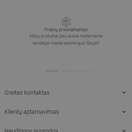
Prekių prieinamumas
Mūsų produktai jūsų laukia moderniame
sandėlyje.Visada pasirengusi išsiųsti!
Greitas kontaktas

Klientų aptarnavimas

Naudingos nuorodos
