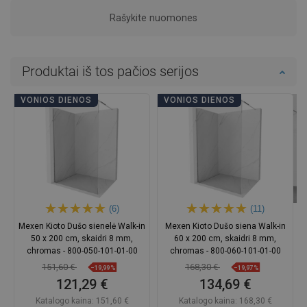
Rašykite nuomones
Produktai iš tos pačios serijos
VONIOS DIENOS
VONIOS DIENOS
(6)
(11)
Mexen Kioto Dušo sienelė Walk-in
Mexen Kioto Dušo siena Walk-in
50 x 200 cm, skaidri 8 mm,
60 x 200 cm, skaidri 8 mm,
chromas - 800-050-101-01-00
chromas - 800-060-101-01-00
151,60 €
168,30 €
−19,99%
−19,97%
121,29 €
134,69 €
Katalogo kaina:
151,60 €
Katalogo kaina:
168,30 €