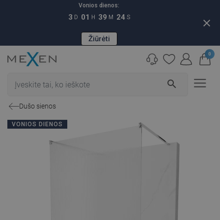
Vonios dienos:
3
01
39
23
D
H
M
S
close
Žiūrėti
0
search
Dušo sienos
VONIOS DIENOS