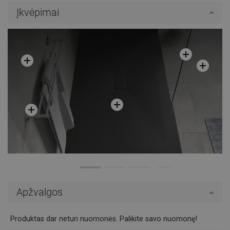
Į krepšelį
Į krepšelį
Įkvėpimai
Palyginti
favorite_border
Mėgstami
Palyginti
favorite_border
Mėgstami
Apžvalgos
Produktas dar neturi nuomonės. Palikite savo nuomonę!