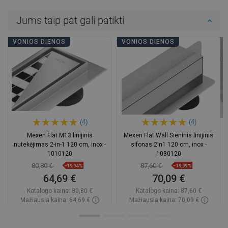
Jums taip pat gali patikti
VONIOS DIENOS
VONIOS DIENOS
(4)
(4)
Mexen Flat M13 linijinis
Mexen Flat Wall Sieninis linijinis
nutekėjimas 2-in-1 120 cm, inox -
sifonas 2in1 120 cm, inox -
1010120
1030120
80,80 €
87,60 €
−19,94%
−19,99%
64,69 €
70,09 €
Katalogo kaina:
80,80 €
Katalogo kaina:
87,60 €
Mažiausia kaina: 64,69 €
Mažiausia kaina: 70,09 €
Prieinamumas:
Yra sandėlyje
Prieinamumas:
Yra sandėlyje