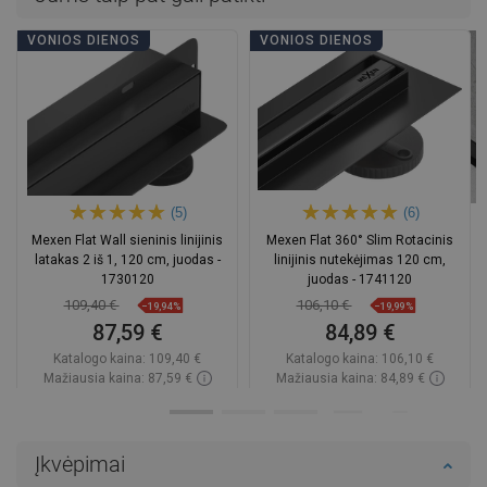
VONIOS DIENOS
VONIOS DIENOS
(5)
(6)
Mexen Flat Wall sieninis linijinis
Mexen Flat 360° Slim Rotacinis
latakas 2 iš 1, 120 cm, juodas -
linijinis nutekėjimas 120 cm,
1730120
juodas - 1741120
109,40 €
106,10 €
−19,94%
−19,99%
87,59 €
84,89 €
Katalogo kaina:
109,40 €
Katalogo kaina:
106,10 €
Mažiausia kaina: 87,59 €
Mažiausia kaina: 84,89 €
Prieinamumas:
Yra sandėlyje
Prieinamumas:
Yra sandėlyje
Į krepšelį
Į krepšelį
Įkvėpimai
Palyginti
favorite_border
Mėgstami
Palyginti
favorite_border
Mėgstami