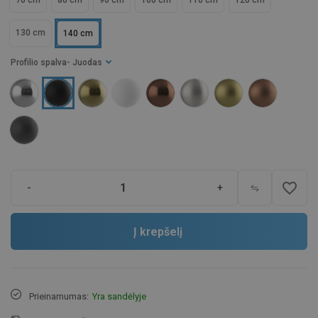
70 cm
80 cm
90 cm
100 cm
110 cm
120 cm
130 cm
140 cm
Profilio spalva
- Juodas
favorite_border
-
+
Į krepšelį
Prieinamumas:
Yra sandėlyje