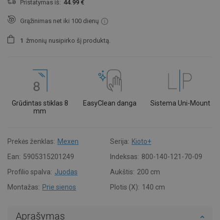
Pristatymas iš:
44.99 €
Grąžinimas net iki 100 dienų
1
žmonių
nusipirko šį produktą.
Grūdintas stiklas 8
EasyClean danga
Sistema Uni-Mount
mm
Prekės ženklas:
Mexen
Serija:
Kioto+
Ean:
5905315201249
Indeksas:
800-140-121-70-09
Profilio spalva:
Juodas
Aukštis:
200 cm
Montažas:
Prie sienos
Plotis (X):
140 cm
Aprašymas