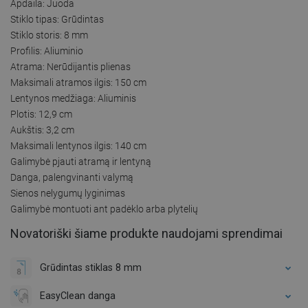
Apdaila: Juoda
Stiklo tipas: Grūdintas
Stiklo storis: 8 mm
Profilis: Aliuminio
Atrama: Nerūdijantis plienas
Maksimali atramos ilgis: 150 cm
Lentynos medžiaga: Aliuminis
Plotis: 12,9 cm
Aukštis: 3,2 cm
Maksimali lentynos ilgis: 140 cm
Galimybė pjauti atramą ir lentyną
Danga, palengvinanti valymą
Sienos nelygumų lyginimas
Galimybė montuoti ant padėklo arba plytelių
Novatoriški šiame produkte naudojami sprendimai
Grūdintas stiklas 8 mm
EasyClean danga