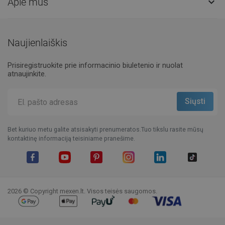
Apie mus

Naujienlaiškis
Prisiregistruokite prie informacinio biuletenio ir nuolat
atnaujinkite.
Bet kuriuo metu galite atsisakyti prenumeratos.Tuo tikslu rasite mūsų
kontaktinę informaciją teisiniame pranešime.
Facebook
YouTube
Pinterest
Instagram
LinkedIn
TikTok
2026 © Copyright mexen.lt. Visos teisės saugomos.