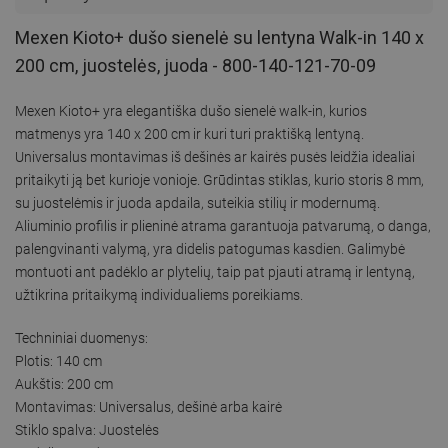
Mexen Kioto+ dušo sienelė su lentyna Walk-in 140 x
200 cm, juostelės, juoda - 800-140-121-70-09
Mexen Kioto+ yra elegantiška dušo sienelė walk-in, kurios
matmenys yra 140 x 200 cm ir kuri turi praktišką lentyną.
Universalus montavimas iš dešinės ar kairės pusės leidžia idealiai
pritaikyti ją bet kurioje vonioje. Grūdintas stiklas, kurio storis 8 mm,
su juostelėmis ir juoda apdaila, suteikia stilių ir modernumą.
Aliuminio profilis ir plieninė atrama garantuoja patvarumą, o danga,
palengvinanti valymą, yra didelis patogumas kasdien. Galimybė
montuoti ant padėklo ar plytelių, taip pat pjauti atramą ir lentyną,
užtikrina pritaikymą individualiems poreikiams.
Techniniai duomenys:
Plotis: 140 cm
Aukštis: 200 cm
Montavimas: Universalus, dešinė arba kairė
Stiklo spalva: Juostelės