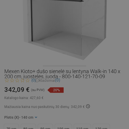
Mexen Kioto+ dušo sienelė su lentyna Walk-in 140 x
200 cm, juostelės, juoda - 800-140-121-70-09
(0)
(0)
Klausimai
342,09 €
20%
(su PVM)
Katalogo kaina:
427,60 €
Mažiausia kaina nuo paskutinių 30 dienų: 342,09 €
Plotis (X)
- 140 cm