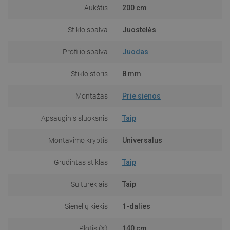
Aukštis
200 cm
Stiklo spalva
Juostelės
Profilio spalva
Juodas
Stiklo storis
8 mm
Montažas
Prie sienos
Apsauginis sluoksnis
Taip
Montavimo kryptis
Universalus
Grūdintas stiklas
Taip
Su turėklais
Taip
Sienelių kiekis
1-dalies
Plotis (X)
140 cm