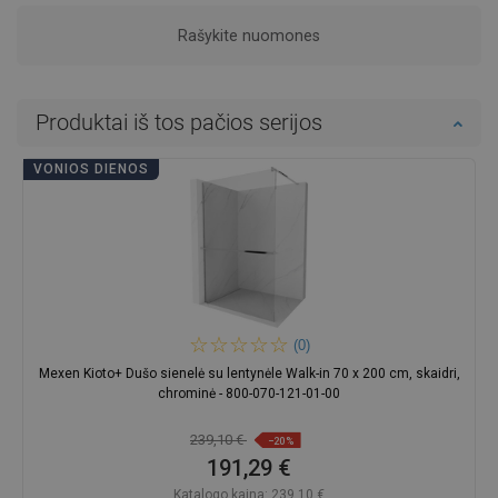
Rašykite nuomones
Produktai iš tos pačios serijos
VONIOS DIENOS
(0)
Mexen Kioto+ Dušo sienelė su lentynėle Walk-in 70 x 200 cm, skaidri,
chrominė - 800-070-121-01-00
239,10 €
−20%
191,29 €
Katalogo kaina:
239,10 €