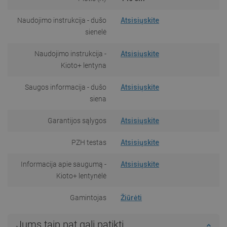
Naudojimo instrukcija - dušo
Atsisiųskite
sienelė
Naudojimo instrukcija -
Atsisiųskite
Kioto+ lentyna
Saugos informacija - dušo
Atsisiųskite
siena
Garantijos sąlygos
Atsisiųskite
PZH testas
Atsisiųskite
Informacija apie saugumą -
Atsisiųskite
Kioto+ lentynėlė
Gamintojas
Žiūrėti
Jums taip pat gali patikti