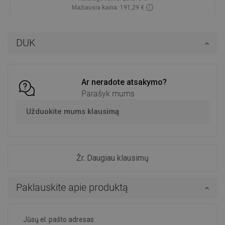
Mažiausia kaina: 191,29 €
Prieinamumas:
Yra sandėlyje
Į krepšelį
DUK
Palyginti
favorite_border
Mėgstami
Ar neradote atsakymo?
Parašyk mums
Užduokite mums klausimą
Žr. Daugiau klausimų
Paklauskite apie produktą