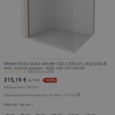
Mexen Kioto dušo sienelė 140 x 200 cm, dryžuota 8
mm, rožinis auksas - 800-140-101-60-09
(0)
(0)
Klausimai
315,19 €
19,98%
(su PVM)
Katalogo kaina:
393,90 €
Mažiausia kaina nuo paskutinių 30 dienų: 315,19 €
Plotis (X)
- 140 cm