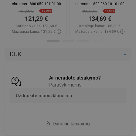
chromas - 800-050-101-01-00
chromas - 800-060-101-01-00
151,60 €
168,30 €
−19,99%
−19,97%
121,29 €
134,69 €
Katalogo kaina:
151,60 €
Katalogo kaina:
168,30 €
Mažiausia kaina: 121,29 €
Mažiausia kaina: 134,69 €
Prieinamumas:
Yra sandėlyje
Prieinamumas:
Yra sandėlyje
Į krepšelį
Į krepšelį
DUK
Palyginti
favorite_border
Mėgstami
Palyginti
favorite_border
Mėgstami
Ar neradote atsakymo?
Parašyk mums
Užduokite mums klausimą
Žr. Daugiau klausimų