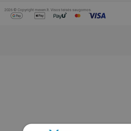
2026 © Copyright mexen.lt. Visos teisės saugomos.