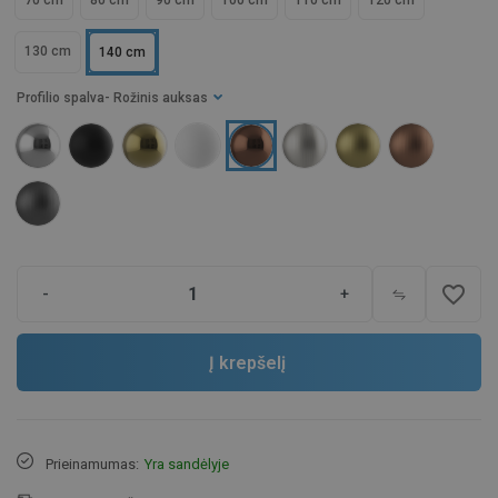
70 cm
80 cm
90 cm
100 cm
110 cm
120 cm
130 cm
140 cm
Profilio spalva
- Rožinis auksas
favorite_border
-
+
Į krepšelį
Prieinamumas:
Yra sandėlyje