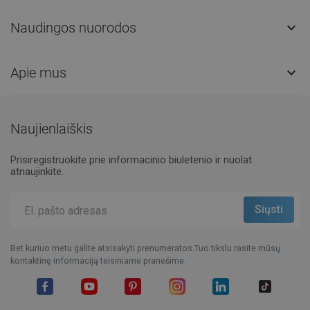
Naudingos nuorodos

Apie mus

Naujienlaiškis
Prisiregistruokite prie informacinio biuletenio ir nuolat
atnaujinkite.
Bet kuriuo metu galite atsisakyti prenumeratos.Tuo tikslu rasite mūsų
kontaktinę informaciją teisiniame pranešime.
Facebook
YouTube
Pinterest
Instagram
LinkedIn
TikTok