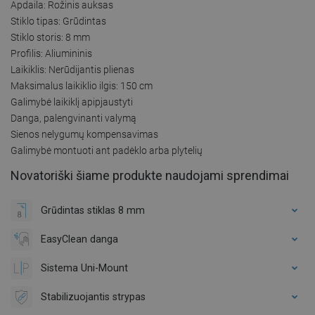
Apdaila: Rožinis auksas
Stiklo tipas: Grūdintas
Stiklo storis: 8 mm
Profilis: Aliumininis
Laikiklis: Nerūdijantis plienas
Maksimalus laikiklio ilgis: 150 cm
Galimybė laikiklį apipjaustyti
Danga, palengvinanti valymą
Sienos nelygumų kompensavimas
Galimybė montuoti ant padėklo arba plytelių
Novatoriški šiame produkte naudojami sprendimai
Grūdintas stiklas 8 mm
EasyClean danga
Sistema Uni-Mount
Stabilizuojantis strypas