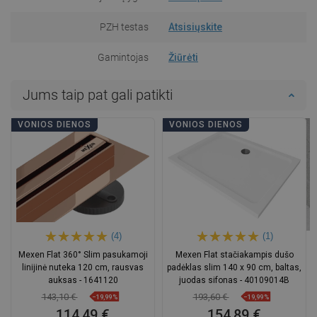
PZH testas
Atsisiųskite
Gamintojas
Žiūrėti
Jums taip pat gali patikti
VONIOS DIENOS
VONIOS DIENOS
(4)
(1)
Mexen Flat 360° Slim pasukamoji
Mexen Flat stačiakampis dušo
linijinė nuteka 120 cm, rausvas
padėklas slim 140 x 90 cm, baltas,
auksas - 1641120
juodas sifonas - 40109014B
143,10 €
193,60 €
−19,99%
−19,99%
114,49 €
154,89 €