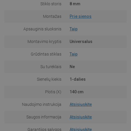
Stiklo storis
8 mm
Montažas
Prie sienos
Apsauginis sluoksnis
Taip
Montavimo kryptis
Universalus
Grūdintas stiklas
Taip
Su turėklais
Ne
Sienelių kiekis
1-dalies
Plotis (X)
140 cm
Naudojimo instrukcija
Atsisiųskite
Saugos informacija
Atsisiųskite
Garantijos sąlygos
Atsisiųskite