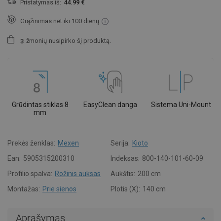
Pristatymas iš:
44.99 €
Grąžinimas net iki 100 dienų
žmonių
nusipirko šį produktą.
3
Grūdintas stiklas 8
EasyClean danga
Sistema Uni-Mount
mm
Prekės ženklas:
Mexen
Serija:
Kioto
Ean:
5905315200310
Indeksas:
800-140-101-60-09
Profilio spalva:
Rožinis auksas
Aukštis:
200 cm
Montažas:
Prie sienos
Plotis (X):
140 cm
Aprašymas