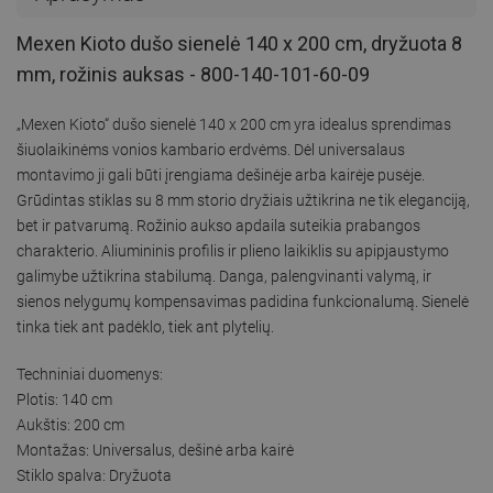
Mexen Kioto dušo sienelė 140 x 200 cm, dryžuota 8
mm, rožinis auksas - 800-140-101-60-09
„Mexen Kioto“ dušo sienelė 140 x 200 cm yra idealus sprendimas
šiuolaikinėms vonios kambario erdvėms. Dėl universalaus
montavimo ji gali būti įrengiama dešinėje arba kairėje pusėje.
Grūdintas stiklas su 8 mm storio dryžiais užtikrina ne tik eleganciją,
bet ir patvarumą. Rožinio aukso apdaila suteikia prabangos
charakterio. Aliumininis profilis ir plieno laikiklis su apipjaustymo
galimybe užtikrina stabilumą. Danga, palengvinanti valymą, ir
sienos nelygumų kompensavimas padidina funkcionalumą. Sienelė
tinka tiek ant padėklo, tiek ant plytelių.
Techniniai duomenys:
Plotis: 140 cm
Aukštis: 200 cm
Montažas: Universalus, dešinė arba kairė
Stiklo spalva: Dryžuota