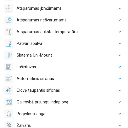
Atsparumas įbrėžimams
Atsparumas nešvarumams
Atsparumas aukštai temperatūrai
Patvari spalva
Sistema Uni-Mount
Lašintuvas
Automatinis sifonas
Erdvę taupantis sifonas
Galimybė prijungti indaplovę
Perpylimo anga
Žalvaris