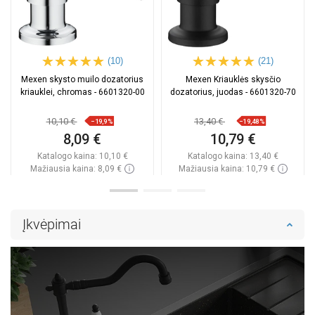
(10)
(21)
Mexen skysto muilo dozatorius
Mexen Kriauklės skysčio
kriauklei, chromas - 6601320-00
dozatorius, juodas - 6601320-70
10,10 €
13,40 €
−19,9%
−19,48%
8,09 €
10,79 €
Katalogo kaina:
10,10 €
Katalogo kaina:
13,40 €
Mažiausia kaina: 8,09 €
Mažiausia kaina: 10,79 €
Prieinamumas:
Yra sandėlyje
Prieinamumas:
Yra sandėlyje
Į krepšelį
Į krepšelį
Įkvėpimai
Palyginti
favorite_border
Mėgstami
Palyginti
favorite_border
Mėgstami