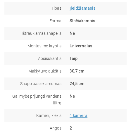
Tipas
Įleidžiamasis
Forma
Stačiakampis
Ištraukiamas snapelis
Ne
Montavimo kryptis
Universalus
Apsisukantis
Taip
Maišytuvo aukštis
30,7 cm
Snapo pasiekiamumas
24,5 cm
Galimybė prijungti vandens
Ne
filtrą
Kamerų kiekis
1 kamera
Angos
2