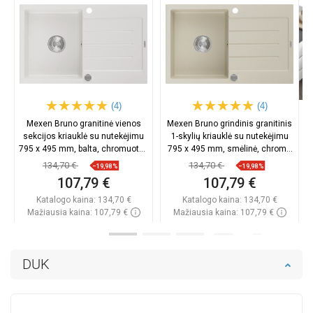
(4)
(4)
Mexen Bruno granitinė vienos
Mexen Bruno grindinis granitinis
sekcijos kriauklė su nutekėjimu
1-skylių kriauklė su nutekėjimu
795 x 495 mm, balta, chromuotas
795 x 495 mm, smėlinė, chromo
sifonas - 6513791010-20
sifonas - 6513791010-69
134,70 €
134,70 €
−19,98%
−19,98%
107,79 €
107,79 €
Katalogo kaina:
134,70 €
Katalogo kaina:
134,70 €
Mažiausia kaina: 107,79 €
Mažiausia kaina: 107,79 €
Prieinamumas:
Yra sandėlyje
Prieinamumas:
Yra sandėlyje
Į krepšelį
Į krepšelį
DUK
Palyginti
favorite_border
Mėgstami
Palyginti
favorite_border
Mėgstami