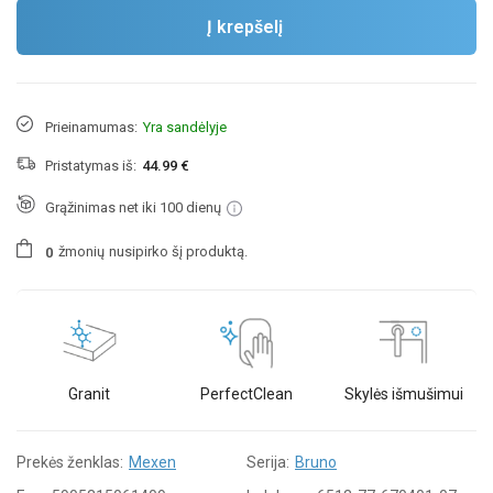
Į krepšelį
Prieinamumas:
Yra sandėlyje
Pristatymas iš:
44.99 €
Grąžinimas net iki 100 dienų
žmonių
nusipirko šį produktą.
0
Granit
PerfectClean
Skylės išmušimui
Prekės ženklas:
Mexen
Serija:
Bruno