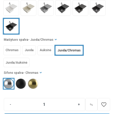
Maišytuvo spalva
- Juoda/Chromas
Chromas
Juoda
Auksinė
Juoda/Chromas
Juoda/Auksinė
Sifono spalva
- Chromas
favorite_border
-
+