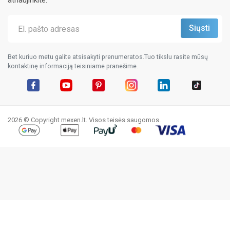
atnaujinkite.
Bet kuriuo metu galite atsisakyti prenumeratos.Tuo tikslu rasite mūsų
kontaktinę informaciją teisiniame pranešime.
Facebook
YouTube
Pinterest
Instagram
LinkedIn
TikTok
2026 © Copyright mexen.lt. Visos teisės saugomos.