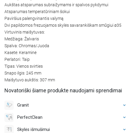
Aukštas atsparumas subraižymams ir spalvos pykdymui
Atsparumas temperatūriniam šokui
Paviršius palengvinantis valymą
Dvi papildomos frezuojamos skylės savarankiškam smūgiui ø35
Virtuvinis maišytuvas:
Medžiaga: Žalvaris
Spalva: Chromas/Juoda
Kasetė: Keraminė
Perlatori: Taip
Tipas: Vienos svirties
Snapo ilgis: 245 mm
Maišytuvo aukštis: 307 mm
Novatoriški šiame produkte naudojami sprendimai
Granit
PerfectClean
Skylės išmušimui