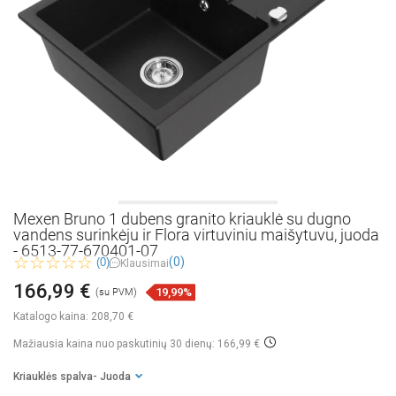
Mexen Bruno 1 dubens granito kriauklė su dugno
vandens surinkėju ir Flora virtuviniu maišytuvu, juoda
- 6513-77-670401-07
(0)
(0)
Klausimai
166,99 €
19,99%
(su PVM)
Katalogo kaina:
208,70 €
Mažiausia kaina nuo paskutinių 30 dienų: 166,99 €
Kriauklės spalva
- Juoda