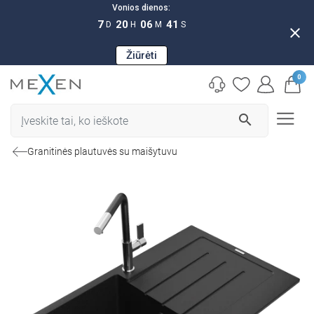
Vonios dienos:
7
20
06
40
D
H
M
S
close
Žiūrėti
0
search
Granitinės plautuvės su maišytuvu