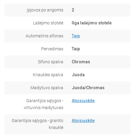
Įpjovos po angomis
2
Lašėjimo stotelė
Ilga lašėjimo stotelė
Automatinis sifonas
Taip
Pervedimas
Taip
Sifono spalva
Chromas
Kriauklės spalva
Juoda
Maišytuvo spalva
Juoda/Chromas
Garantijos sąlygos -
Atsisiųskite
virtuvinis maišytuvas
Garantijos sąlygos - granito
Atsisiųskite
kriauklė