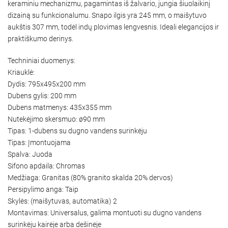
keraminiu mechanizmu, pagamintas iš žalvario, jungia šiuolaikinį
dizainą su funkcionalumu. Snapo ilgis yra 245 mm, o maišytuvo
aukštis 307 mm, todėl indų plovimas lengvesnis. Ideali elegancijos ir
praktiškumo derinys.
Techniniai duomenys:
Kriauklė:
Dydis: 795x495x200 mm
Dubens gylis: 200 mm
Dubens matmenys: 435x355 mm
Nutekėjimo skersmuo: ø90 mm
Tipas: 1-dubens su dugno vandens surinkėju
Tipas: Įmontuojama
Spalva: Juoda
Sifono apdaila: Chromas
Medžiaga: Granitas (80% granito skalda 20% dervos)
Persipylimo anga: Taip
Skylės: (maišytuvas, automatika) 2
Montavimas: Universalus, galima montuoti su dugno vandens
surinkėju kairėje arba dešinėje