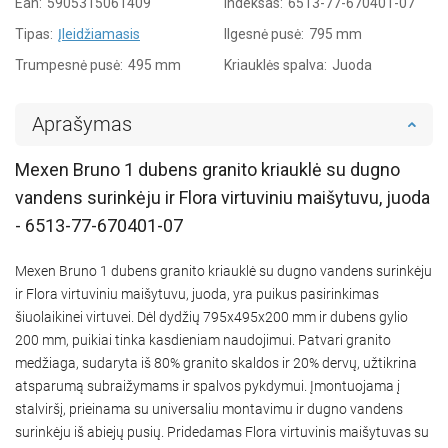
Ean:
5905315061409
Indeksas:
6513-77-670401-07
Tipas:
Įleidžiamasis
Ilgesnė pusė:
795 mm
Trumpesnė pusė:
495 mm
Kriauklės spalva:
Juoda
Aprašymas
Mexen Bruno 1 dubens granito kriauklė su dugno
vandens surinkėju ir Flora virtuviniu maišytuvu, juoda
- 6513-77-670401-07
Mexen Bruno 1 dubens granito kriauklė su dugno vandens surinkėju
ir Flora virtuviniu maišytuvu, juoda, yra puikus pasirinkimas
šiuolaikinei virtuvei. Dėl dydžių 795x495x200 mm ir dubens gylio
200 mm, puikiai tinka kasdieniam naudojimui. Patvari granito
medžiaga, sudaryta iš 80% granito skaldos ir 20% dervų, užtikrina
atsparumą subraižymams ir spalvos pykdymui. Įmontuojama į
stalviršį, prieinama su universaliu montavimu ir dugno vandens
surinkėju iš abiejų pusių. Pridedamas Flora virtuvinis maišytuvas su