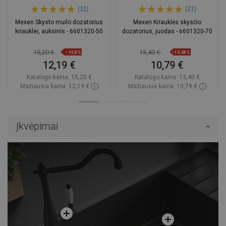
(11)
(21)
Mexen Skysto muilo dozatorius
Mexen Kriauklės skysčio
kriauklei, auksinis - 6601320-50
dozatorius, juodas - 6601320-70
15,20 €
13,40 €
−19,8%
−19,48%
12,19 €
10,79 €
Katalogo kaina:
15,20 €
Katalogo kaina:
13,40 €
Mažiausia kaina: 12,19 €
Mažiausia kaina: 10,79 €
Prieinamumas:
Yra sandėlyje
Prieinamumas:
Yra sandėlyje
Į krepšelį
Į krepšelį
Įkvėpimai
Palyginti
favorite_border
Mėgstami
Palyginti
favorite_border
Mėgstami