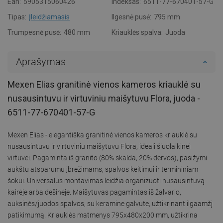
Ean:
5905315060426
Indeksas:
6511-77-670401-57-G
Tipas:
Įleidžiamasis
Ilgesnė pusė:
795 mm
Trumpesnė pusė:
480 mm
Kriauklės spalva:
Juoda
Aprašymas
Mexen Elias granitinė vienos kameros kriauklė su
nusausintuvu ir virtuviniu maišytuvu Flora, juoda -
6511-77-670401-57-G
Mexen Elias - elegantiška granitinė vienos kameros kriauklė su
nusausintuvu ir virtuviniu maišytuvu Flora, ideali šiuolaikinei
virtuvei. Pagaminta iš granito (80% skalda, 20% dervos), pasižymi
aukštu atsparumu įbrėžimams, spalvos keitimui ir termininiam
šokui. Universalus montavimas leidžia organizuoti nusausintuvą
kairėje arba dešinėje. Maišytuvas pagamintas iš žalvario,
auksinės/juodos spalvos, su keramine galvute, užtikrinant ilgaamžį
patikimumą. Kriauklės matmenys 795x480x200 mm, užtikrina