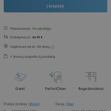
Į krepšelį
Prieinamumas:
Yra sandėlyje
Pristatymas iš:
44.99 €
Grąžinimas net iki 100 dienų
žmonių
nusipirko šį produktą.
1
Granit
PerfectClean
Anga išmušimui
Prekės ženklas:
Mexen
Serija:
Elias