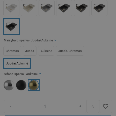
Maišytuvo spalva
- Juoda/Auksinė
Chromas
Juoda
Auksinė
Juoda/Chromas
Juoda/Auksinė
Sifono spalva
- Auksinė
favorite_border
-
+