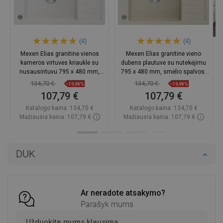
(4)
(4)
Mexen Elias granitinė vienos
Mexen Elias granitinė vieno
kameros virtuvės kriauklė su
dubens plautuvė su nutekėjimu
nusausintuvu 795 x 480 mm,
795 x 480 mm, smėlio spalvos,
balta, chromuotas sifonas
chromuota sifonas -
134,70 €
134,70 €
−19,98%
−19,98%
6511791005-69
107,79 €
107,79 €
Katalogo kaina:
134,70 €
Katalogo kaina:
134,70 €
Mažiausia kaina: 107,79 €
Mažiausia kaina: 107,79 €
Prieinamumas:
Yra sandėlyje
Prieinamumas:
Yra sandėlyje
Į krepšelį
Į krepšelį
DUK
Palyginti
favorite_border
Mėgstami
Palyginti
favorite_border
Mėgstami
Ar neradote atsakymo?
Parašyk mums
Užduokite mums klausimą