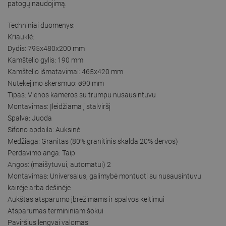
patogų naudojimą.
Techniniai duomenys:
Kriauklė:
Dydis: 795x480x200 mm
Kamštelio gylis: 190 mm
Kamštelio išmatavimai: 465x420 mm
Nutekėjimo skersmuo: ø90 mm
Tipas: Vienos kameros su trumpu nusausintuvu
Montavimas: Įleidžiama į stalviršį
Spalva: Juoda
Sifono apdaila: Auksinė
Medžiaga: Granitas (80% granitinis skalda 20% dervos)
Perdavimo anga: Taip
Angos: (maišytuvui, automatui) 2
Montavimas: Universalus, galimybė montuoti su nusausintuvu
kairėje arba dešinėje
Aukštas atsparumo įbrėžimams ir spalvos keitimui
Atsparumas termininiam šokui
Paviršius lengvai valomas