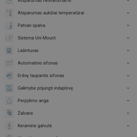
Atsparumas nešvarumams
Atsparumas aukštai temperatūrai
Patvari spalva
Sistema Uni-Mount
Lašintuvas
Automatinis sifonas
Erdvę taupantis sifonas
Galimybė prijungti indaplovę
Perpylimo anga
Žalvaris
Keraminė galvutė