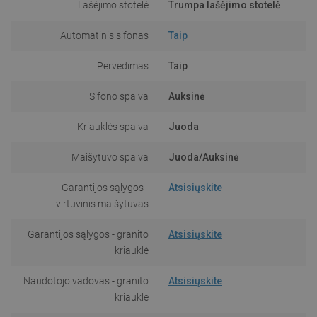
Lašėjimo stotelė
Trumpa lašėjimo stotelė
Automatinis sifonas
Taip
Pervedimas
Taip
Sifono spalva
Auksinė
Kriauklės spalva
Juoda
Maišytuvo spalva
Juoda/Auksinė
Garantijos sąlygos -
Atsisiųskite
virtuvinis maišytuvas
Garantijos sąlygos - granito
Atsisiųskite
kriauklė
Naudotojo vadovas - granito
Atsisiųskite
kriauklė