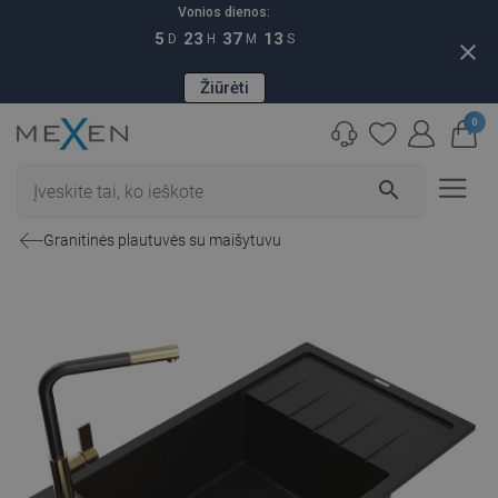
Vonios dienos:
5
23
37
12
D
H
M
S
close
Žiūrėti
0
search
Granitinės plautuvės su maišytuvu