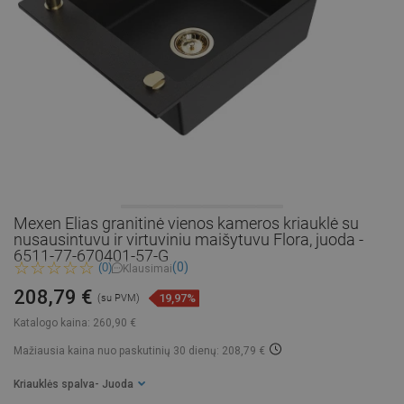
Mexen Elias granitinė vienos kameros kriauklė su
nusausintuvu ir virtuviniu maišytuvu Flora, juoda -
6511-77-670401-57-G
(0)
(0)
Klausimai
208,79 €
19,97%
(su PVM)
Katalogo kaina:
260,90 €
Mažiausia kaina nuo paskutinių 30 dienų: 208,79 €
Kriauklės spalva
- Juoda