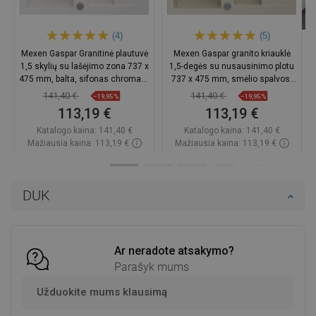
(4)
(5)
Mexen Gaspar Granitinė plautuvė
Mexen Gaspar granito kriauklė
1,5 skylių su lašėjimo zona 737 x
1,5-degės su nusausinimo plotu
475 mm, balta, sifonas chromas -
737 x 475 mm, smėlio spalvos,
6507731505-20
chromuotas sifonas -
141,40 €
141,40 €
−19,95%
−19,95%
6507731505-69
113,19 €
113,19 €
Katalogo kaina:
141,40 €
Katalogo kaina:
141,40 €
Mažiausia kaina: 113,19 €
Mažiausia kaina: 113,19 €
Prieinamumas:
Yra sandėlyje
Prieinamumas:
Yra sandėlyje
Į krepšelį
Į krepšelį
DUK
Palyginti
favorite_border
Mėgstami
Palyginti
favorite_border
Mėgstami
Ar neradote atsakymo?
Parašyk mums
Užduokite mums klausimą