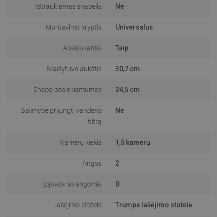
Ištraukiamas snapelis
Ne
Montavimo kryptis
Universalus
Apsisukantis
Taip
Maišytuvo aukštis
30,7 cm
Snapo pasiekiamumas
24,5 cm
Galimybė prijungti vandens
Ne
filtrą
Kamerų kiekis
1,5 kamerų
Angos
2
Įpjovos po angomis
0
Lašėjimo stotelė
Trumpa lašėjimo stotelė