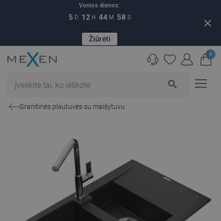
Vonios dienos:
5
12
44
57
D
H
M
S
close
Žiūrėti
0
search
Granitinės plautuvės su maišytuvu