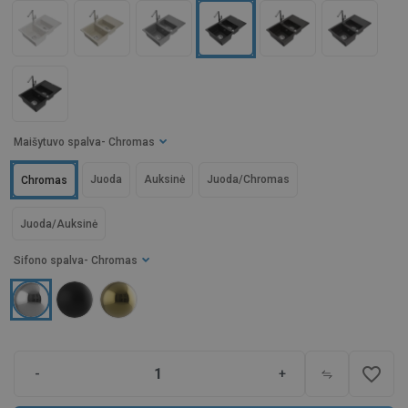
Maišytuvo spalva
- Chromas
Juoda
Auksinė
Juoda/Chromas
Chromas
Juoda/Auksinė
Sifono spalva
- Chromas
favorite_border
-
+