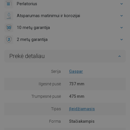
Perlatorius
Atsparumas matinimui ir korozijai
10 metų garantija
2 metų garantija
Prekė detaliau
Serija
Gaspar
Ilgesnė pusė
737 mm
Trumpesnė pusė
475 mm
Tipas
Įleidžiamasis
Forma
Stačiakampis