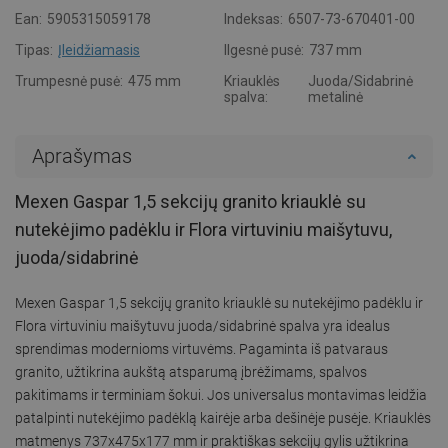
Ean:
5905315059178
Indeksas:
6507-73-670401-00
Tipas:
Įleidžiamasis
Ilgesnė pusė:
737 mm
Trumpesnė pusė:
475 mm
Kriauklės
Juoda/Sidabrinė
spalva:
metalinė
Aprašymas
Mexen Gaspar 1,5 sekcijų granito kriauklė su
nutekėjimo padėklu ir Flora virtuviniu maišytuvu,
juoda/sidabrinė
Mexen Gaspar 1,5 sekcijų granito kriauklė su nutekėjimo padėklu ir
Flora virtuviniu maišytuvu juoda/sidabrinė spalva yra idealus
sprendimas modernioms virtuvėms. Pagaminta iš patvaraus
granito, užtikrina aukštą atsparumą įbrėžimams, spalvos
pakitimams ir terminiam šokui. Jos universalus montavimas leidžia
patalpinti nutekėjimo padėklą kairėje arba dešinėje pusėje. Kriauklės
matmenys 737x475x177 mm ir praktiškas sekcijų gylis užtikrina