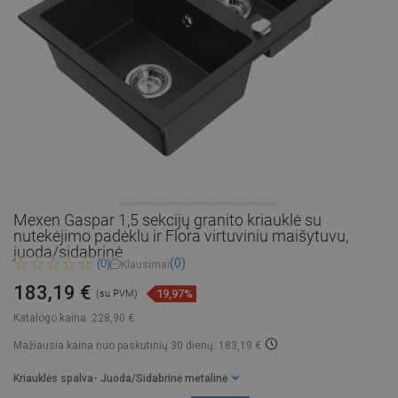
Mexen Gaspar 1,5 sekcijų granito kriauklė su
nutekėjimo padėklu ir Flora virtuviniu maišytuvu,
juoda/sidabrinė
(0)
(0)
Klausimai
183,19 €
19,97%
(su PVM)
Katalogo kaina:
228,90 €
Mažiausia kaina nuo paskutinių 30 dienų: 183,19 €
Kriauklės spalva
- Juoda/Sidabrinė metalinė