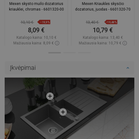
Mexen skysto muilo dozatorius
Mexen Kriauklės skysčio
kriauklei, chromas - 6601320-00
dozatorius, juodas - 6601320-70
10,10 €
13,40 €
−19,9%
−19,48%
8,09 €
10,79 €
Katalogo kaina:
10,10 €
Katalogo kaina:
13,40 €
Mažiausia kaina: 8,09 €
Mažiausia kaina: 10,79 €
Prieinamumas:
Yra sandėlyje
Prieinamumas:
Yra sandėlyje
Į krepšelį
Į krepšelį
Įkvėpimai
Palyginti
favorite_border
Mėgstami
Palyginti
favorite_border
Mėgstami