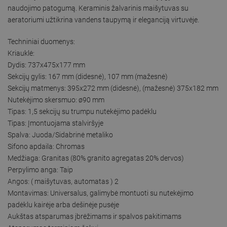
naudojimo patogumą. Keraminis žalvarinis maišytuvas su
aeratoriumi užtikrina vandens taupymą ir eleganciją virtuvėje.
Techniniai duomenys:
Kriauklė:
Dydis: 737x475x177 mm
Sekcijų gylis: 167 mm (didesnė), 107 mm (mažesnė)
Sekcijų matmenys: 395x272 mm (didesnė), (mažesnė) 375x182 mm
Nutekėjimo skersmuo: ø90 mm
Tipas: 1,5 sekcijų su trumpu nutekėjimo padėklu
Tipas: Įmontuojama stalviršyje
Spalva: Juoda/Sidabrinė metaliko
Sifono apdaila: Chromas
Medžiaga: Granitas (80% granito agregatas 20% dervos)
Perpylimo anga: Taip
Angos: ( maišytuvas, automatas ) 2
Montavimas: Universalus, galimybė montuoti su nutekėjimo
padėklu kairėje arba dešinėje pusėje
Aukštas atsparumas įbrėžimams ir spalvos pakitimams