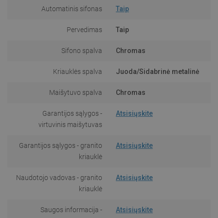
Automatinis sifonas
Taip
Pervedimas
Taip
Sifono spalva
Chromas
Kriauklės spalva
Juoda/Sidabrinė metalinė
Maišytuvo spalva
Chromas
Garantijos sąlygos -
Atsisiųskite
virtuvinis maišytuvas
Garantijos sąlygos - granito
Atsisiųskite
kriauklė
Naudotojo vadovas - granito
Atsisiųskite
kriauklė
Saugos informacija -
Atsisiųskite