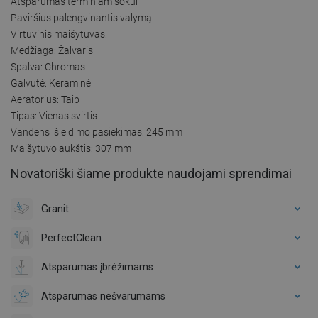
Atsparumas terminiam šokui
Paviršius palengvinantis valymą
Virtuvinis maišytuvas:
Medžiaga: Žalvaris
Spalva: Chromas
Galvutė: Keraminė
Aeratorius: Taip
Tipas: Vienas svirtis
Vandens išleidimo pasiekimas: 245 mm
Maišytuvo aukštis: 307 mm
Novatoriški šiame produkte naudojami sprendimai
Granit
PerfectClean
Atsparumas įbrėžimams
Atsparumas nešvarumams