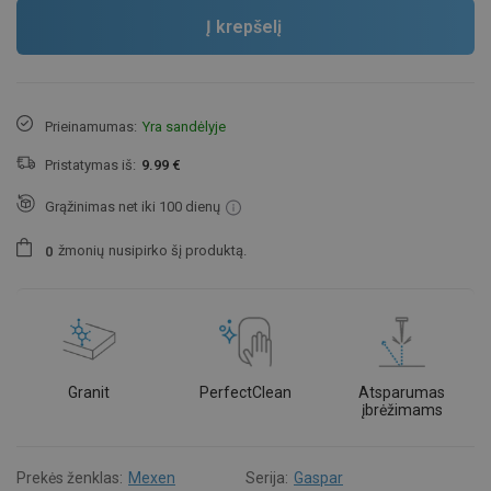
Į krepšelį
Prieinamumas:
Yra sandėlyje
Pristatymas iš:
9.99 €
Grąžinimas net iki 100 dienų
žmonių
nusipirko šį produktą.
0
Granit
PerfectClean
Atsparumas
įbrėžimams
Prekės ženklas:
Mexen
Serija:
Gaspar