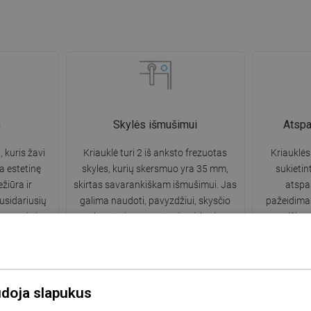
n
Skylės išmušimui
Atsp
, kuris žavi
Kriauklė turi 2 iš anksto frezuotas
Kriauklės
a estetinę
skyles, kurių skersmuo yra 35 mm,
sukietin
žiūra ir
skirtas savarankiškam išmušimui. Jas
atsp
usidariusių
galima naudoti, pavyzdžiui, skysčio
pažeidimam
gvesnis ir
dozatoriaus montavimui, kuris
medžiaga 
ių naudojimo.
pašalins plastikinių butelių buvimą
kriauklės 
virtuvėje ir suteiks jai elegantišką
apdailą.
udoja slapukus