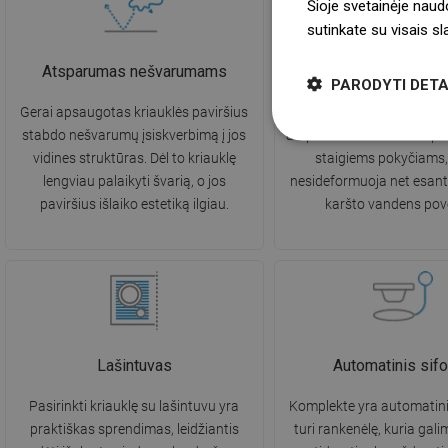
Šioje svetainėje naud
sutinkate su visais s
Atsparumas nešvarumams
Atsparumas aukštai te
PARODYTI DETA
Gerai apsaugotas kriauklės paviršius
Kriauklė pasižymi ne
stabdo nešvarumų įsiskverbimą į jos
atsparumu aukštai tempera
vidines struktūras. Dėl to kriauklę
staigiems pokyčiams, 
lengviau palaikyti švarią, o jos
nesideformuoja net esant 
paviršius išlaiko estetiką ilgiau.
karšto vandens pove
Lašintuvas
Automatinis sif
Pasirinkti kriauklę su lašintuvu yra
Komplekte yra automatini
praktiškas sprendimas, leidžiantis
turi rankenėlę, kuria gali