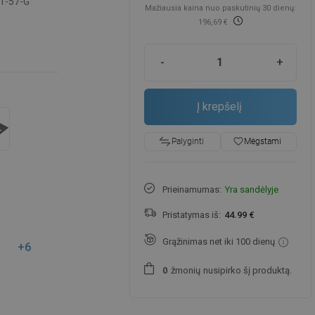
1-57-G
Mažiausia kaina nuo paskutinių 30 dienų:
196,69 €
-
+
Į krepšelį
favorite_border
Mėgstami
Palyginti
Prieinamumas:
Yra sandėlyje
Pristatymas iš:
44.99 €
Grąžinimas net iki 100 dienų
+6
žmonių
nusipirko šį produktą.
0