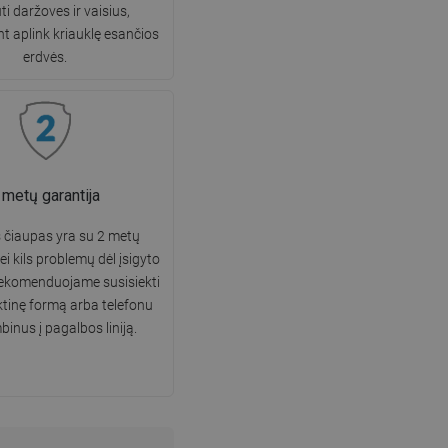
ti daržoves ir vaisius,
t aplink kriauklę esančios
erdvės.
 metų garantija
s čiaupas yra su 2 metų
ei kils problemų dėl įsigyto
rekomenduojame susisiekti
ktinę formą arba telefonu
inus į pagalbos liniją.