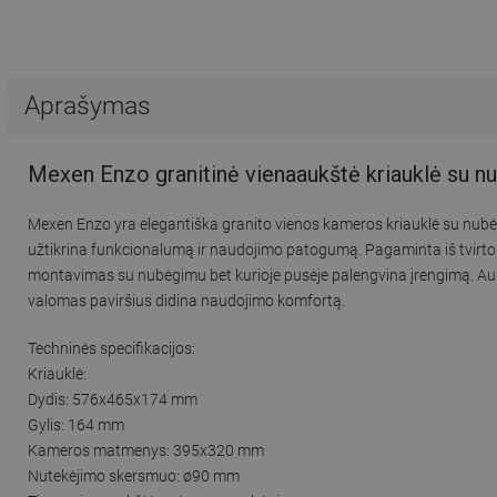
Aprašymas
Mexen Enzo granitinė vienaaukštė kriauklė su nu
Mexen Enzo yra elegantiška granito vienos kameros kriauklė su nubė
užtikrina funkcionalumą ir naudojimo patogumą. Pagaminta iš tvirto 
montavimas su nubėgimu bet kurioje pusėje palengvina įrengimą. Auksi
valomas paviršius didina naudojimo komfortą.
Techninės specifikacijos:
Kriauklė:
Dydis: 576x465x174 mm
Gylis: 164 mm
Kameros matmenys: 395x320 mm
Nutekėjimo skersmuo: ø90 mm