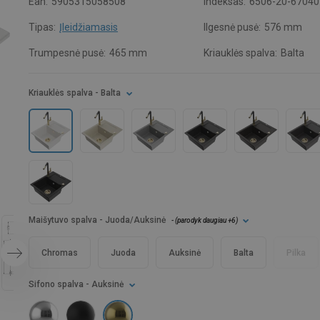
Ean:
5905315058508
Indeksas:
6506-20-67040
Tipas:
Įleidžiamasis
Ilgesnė pusė:
576 mm
Trumpesnė pusė:
465 mm
Kriauklės spalva:
Balta
Kriauklės spalva
- Balta
Maišytuvo spalva
- Juoda/Auksinė
- (
parodyk daugiau
+6
)
Chromas
Juoda
Auksinė
Balta
Pilka
Sifono spalva
- Auksinė