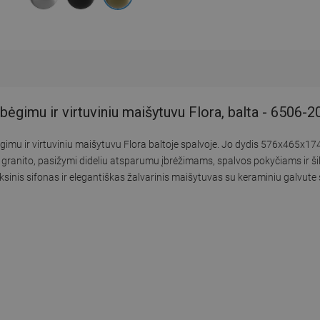
bėgimu ir virtuviniu maišytuvu Flora, balta - 6506
gimu ir virtuviniu maišytuvu Flora baltoje spalvoje. Jo dydis 576x465x1
granito, pasižymi dideliu atsparumu įbrėžimams, spalvos pokyčiams ir ši
nis sifonas ir elegantiškas žalvarinis maišytuvas su keraminiu galvute su