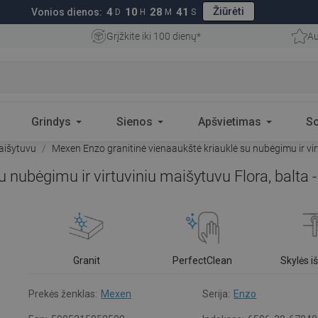
Žiūrėti
4
10
28
40
Vonios dienos:
D
H
M
S
Grįžkite iki 100 dienų*
Au
Grindys
Sienos
Apšvietimas
S
aišytuvu
Mexen Enzo granitinė vienaaukštė kriauklė su nubėgimu ir vi
u nubėgimu ir virtuviniu maišytuvu Flora, balta
Granit
PerfectClean
Skylės 
Prekės ženklas:
Mexen
Serija:
Enzo