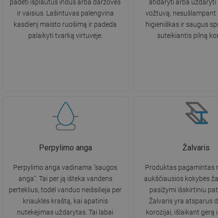
padėti išplautus indus arba daržoves
atidaryti arba uždaryti 
ir vaisius. Lašintuvas palengvina
vožtuvą, nesušlampant 
kasdienį maisto ruošimą ir padeda
higieniškas ir saugus s
palaikyti tvarką virtuvėje.
suteikiantis pilną ko
Perpylimo anga
Žalvaris
Perpylimo anga vadinama "saugos
Produktas pagamintas 
anga". Tai per ją išteka vandens
aukščiausios kokybės žal
perteklius, todėl vanduo neišsilieja per
pasižymi išskirtiniu p
kriauklės kraštą, kai apatinis
Žalvaris yra atsparus d
nutekėjimas uždarytas. Tai labai
korozijai, išlaikant gerą 