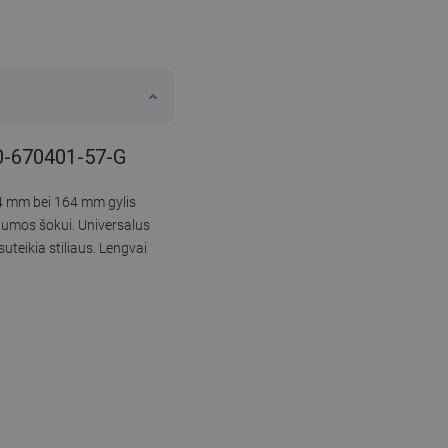
-20-670401-57-G
74 mm bei 164 mm gylis
lumos šokui. Universalus
teikia stiliaus. Lengvai