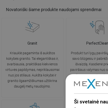
Novatoriški šiame produkte naudojami sprendimai
Granit
PerfectClea
Kriauklė pagaminta iš aukštos
Produkt turi lygų paviršių
kokybės granito. Tai elegantiškas ir,
savo blizgesiu ir pabrėži
svarbiausia, praktiškas kiekvienos
išvaizdą. Kasdienė prie
virtuvės papildymas, nepriklausomai
paviršiaus valymas nuo s
nuo jos stiliaus. Aukšta kokybė ir
nešvarumų yra daug len
granito ilgaamžiškumas užtikrina
nereikalauja stiprių valikl
daugelį metų naudojimo.
Ši svetainė na