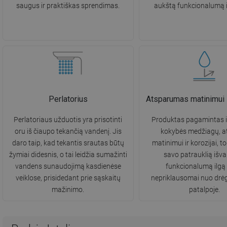
saugus ir praktiškas sprendimas.
aukštą funkcionalumą il
Perlatorius
Atsparumas matinimui i
Perlatoriaus užduotis yra prisotinti
Produktas pagamintas i
oru iš čiaupo tekančią vandenį. Jis
kokybės medžiagų, a
daro taip, kad tekantis srautas būtų
matinimui ir korozijai, to
žymiai didesnis, o tai leidžia sumažinti
savo patrauklią išvai
vandens sunaudojimą kasdienėse
funkcionalumą ilgą 
veiklose, prisidedant prie sąskaitų
nepriklausomai nuo drė
mažinimo.
patalpoje.