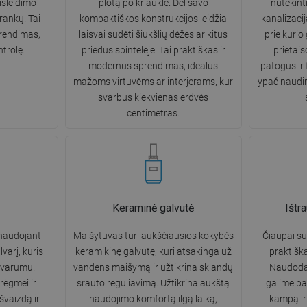
išleidimo
plotą po kriaukle. Dėl savo
nutekint
rankų. Tai
kompaktiškos konstrukcijos leidžia
kanalizaciją
prendimas,
laisvai sudėti šiukšlių dėžes ar kitus
prie kurio 
ntrolę.
priedus spintelėje. Tai praktiškas ir
prietais
modernus sprendimas, idealus
patogus ir
mažoms virtuvėms ar interjerams, kur
ypač naudi
svarbus kiekvienas erdvės
centimetras.
Keraminė galvutė
Ištr
naudojant
Maišytuvas turi aukščiausios kokybės
Čiaupai su
varį, kuris
keramikinę galvutę, kuri atsakinga už
praktišk
atvarumu.
vandens maišymą ir užtikrina sklandų
Naudoda
rėgmei ir
srauto reguliavimą. Užtikrina aukštą
galime pas
išvaizdą ir
naudojimo komfortą ilgą laiką,
kampą ir 