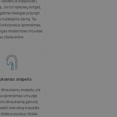
i vandenį iš indaplovės į
DANISH
. Jis turi specialų antgalį,
galima tiesiogiai prijungti
SWEDISH
o nutekėjimo žarną. Tai
FINNISH
 funkcionalus sprendimas,
ngas moderniose virtuvėse
PORTUGUESE
su ribota erdve.
CROATIAN
GREEK
SLOVENIAN
aukiamas snapelis
 ištraukiamu snapeliu yra
as sprendimas virtuvėje.
mi ištraukiamą galvutę
iekti kiekvieną kriauklės
didelius puodus, tiksliai