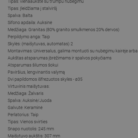
Tipas: vienaaukštė su trumpu nubėgimu
Tipas: Įleidžiama į stalviršį
Spalva: Balta
Sifono apdaila: Auksinė
Medžiaga: Granitas (80% granito smulkmenos 20% dervos)
Perpildymo anga: Taip
Skylės: (maišytuvas, automatas) 2
Montavimas: Universalus, galima montuoti su nubėgimu kairėje arba 
Aukštas atsparumas įbrėžimams ir spalvos pokyčiams
Atsparumas šilumos šokui
Paviršius, lengvinantis valymą
Dvi papildomos išfrezuotos skylės - ø35
Virtuvinis maišytuvas:
Medžiaga: Žalvaris
Spalva: Auksinė/Juoda
Galvutė: Keraminė
Perlatorius: Taip
Tipas: Vienos svirties
Snapo nuotolis: 245 mm
Maišytuvo aukštis: 307 mm