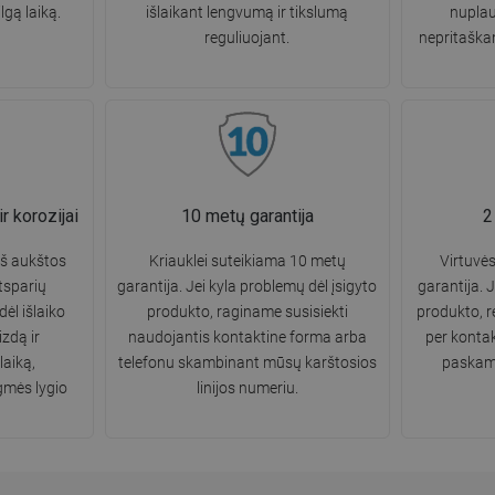
gą laiką.
išlaikant lengvumą ir tikslumą
nuplau
reguliuojant.
nepritaškan
r korozijai
10 metų garantija
2
š aukštos
Kriauklei suteikiama 10 metų
Virtuvė
tsparių
garantija. Jei kyla problemų dėl įsigyto
garantija. J
dėl išlaiko
produkto, raginame susisiekti
produkto, 
zdą ir
naudojantis kontaktine forma arba
per konta
laiką,
telefonu skambinant mūsų karštosios
paskamb
gmės lygio
linijos numeriu.