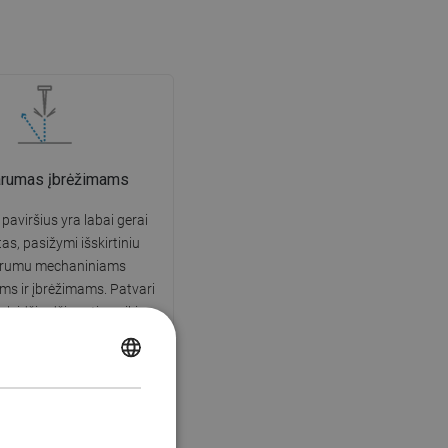
arumas įbrėžimams
 paviršius yra labai gerai
tas, pasižymi išskirtiniu
arumu mechaniniams
s ir įbrėžimams. Patvari
leidžia džiaugtis puikia
išvaizda daugelį naudojimo
metų.
POLISH
CZECH
GERMAN