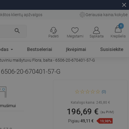
close
kštos klientų apžvalgos
Geriausia kaina/kokybė
0
search
Padėti
Mėgstami
Sąskaita
Krepšelis
odas
Bestseleriai
Įkvėpimai
Susisiekite
rtuviniu maišytuvu Flora, balta - 6506-20-670401-57-G
 - 6506-20-670401-57-G
Mexen Enzo granitinė
(0)
vienaaukštė kriauklė su
nubėgimu ir virtuviniu
maišytuvu Flora, balta - 6506-
Katalogo kaina:
245,80 €
20-670401-57-G
išmušimui
196,69 €
(su PVM)
Pigiau
49,11 €
19,98%