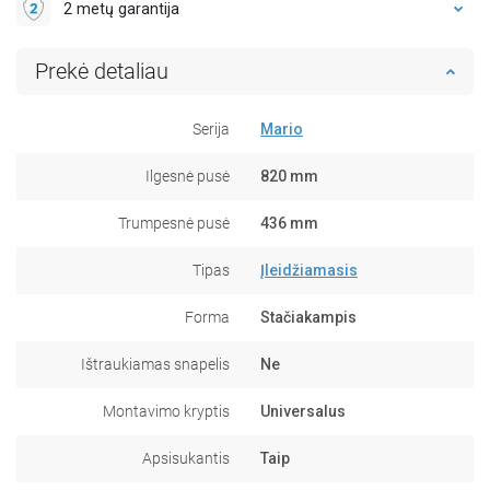
2 metų garantija
Prekė detaliau
Serija
Mario
Ilgesnė pusė
820 mm
Trumpesnė pusė
436 mm
Tipas
Įleidžiamasis
Forma
Stačiakampis
Ištraukiamas snapelis
Ne
Montavimo kryptis
Universalus
Apsisukantis
Taip