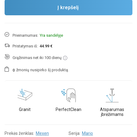
Į krepšelį
Prieinamumas:
Yra sandėlyje
Pristatymas iš:
44.99 €
Grąžinimas net iki 100 dienų
žmonių
nusipirko šį produktą.
0
Granit
PerfectClean
Atsparumas
įbrėžimams
Prekės ženklas:
Mexen
Serija:
Mario