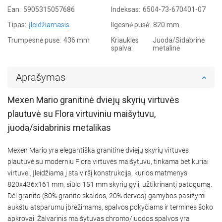
Ean:
5905315057686
Indeksas:
6504-73-670401-07
Tipas:
Įleidžiamasis
Ilgesnė pusė:
820 mm
Trumpesnė pusė:
436 mm
Kriauklės
Juoda/Sidabrinė
spalva:
metalinė
Aprašymas
Mexen Mario granitinė dviejų skyrių virtuvės
plautuvė su Flora virtuviniu maišytuvu,
juoda/sidabrinis metalikas
Mexen Mario yra elegantiška granitinė dviejų skyrių virtuvės
plautuvė su moderniu Flora virtuvės maišytuvu, tinkama bet kuriai
virtuvei. Įleidžiama į stalviršį konstrukcija, kurios matmenys
820x436x161 mm, siūlo 151 mm skyrių gylį, užtikrinantį patogumą.
Dėl granito (80% granito skaldos, 20% dervos) gamybos pasižymi
aukštu atsparumu įbrėžimams, spalvos pokyčiams ir terminės šoko
apkrovai. Žalvarinis maišytuvas chromo/juodos spalvos yra