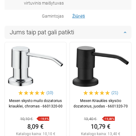
virtuvinis maišytuvas
Gamintojas
Žiūrėti
Jums taip pat gali patikti
(10)
(21)
Mexen skysto muilo dozatorius
Mexen Kriauklės skysčio
kriauklei, chromas - 6601320-00
dozatorius, juodas - 6601320-70
10,10 €
13,40 €
−19,9%
−19,48%
8,09 €
10,79 €
Katalogo kaina:
10,10 €
Katalogo kaina:
13,40 €