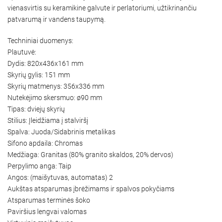
vienasvirtis su keramikine galvute ir perlatoriumi, užtikrinančiu
patvarumą ir vandens taupymą.
Techniniai duomenys:
Plautuvė:
Dydis: 820x436x161 mm
Skyrių gylis: 151 mm
Skyrių matmenys: 356x336 mm
Nutekėjimo skersmuo: ø90 mm
Tipas: dviejų skyrių
Stilius: Įleidžiama į stalviršį
Spalva: Juoda/Sidabrinis metalikas
Sifono apdaila: Chromas
Medžiaga: Granitas (80% granito skaldos, 20% dervos)
Perpylimo anga: Taip
Angos: (maišytuvas, automatas) 2
Aukštas atsparumas įbrėžimams ir spalvos pokyčiams
Atsparumas terminės šoko
Paviršius lengvai valomas