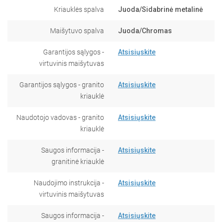
Kriauklės spalva
Juoda/Sidabrinė metalinė
Maišytuvo spalva
Juoda/Chromas
Garantijos sąlygos -
Atsisiųskite
virtuvinis maišytuvas
Garantijos sąlygos - granito
Atsisiųskite
kriauklė
Naudotojo vadovas - granito
Atsisiųskite
kriauklė
Saugos informacija -
Atsisiųskite
granitinė kriauklė
Naudojimo instrukcija -
Atsisiųskite
virtuvinis maišytuvas
Saugos informacija -
Atsisiųskite