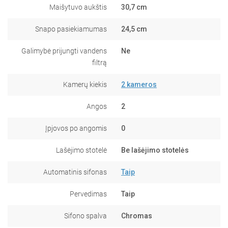
Maišytuvo aukštis
30,7 cm
Snapo pasiekiamumas
24,5 cm
Galimybė prijungti vandens
Ne
filtrą
Kamerų kiekis
2 kameros
Angos
2
Įpjovos po angomis
0
Lašėjimo stotelė
Be lašėjimo stotelės
Automatinis sifonas
Taip
Pervedimas
Taip
Sifono spalva
Chromas