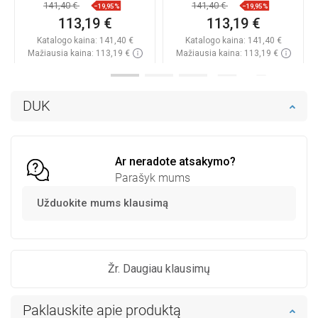
6504822000-20
sifonas - 6504822000-69
141,40 €
141,40 €
−19,95%
−19,95%
113,19 €
113,19 €
Katalogo kaina:
141,40 €
Katalogo kaina:
141,40 €
Mažiausia kaina: 113,19 €
Mažiausia kaina: 113,19 €
Prieinamumas:
Yra sandėlyje
Prieinamumas:
Yra sandėlyje
Į krepšelį
Į krepšelį
DUK
Palyginti
favorite_border
Mėgstami
Palyginti
favorite_border
Mėgstami
Ar neradote atsakymo?
Parašyk mums
Užduokite mums klausimą
Žr. Daugiau klausimų
Paklauskite apie produktą