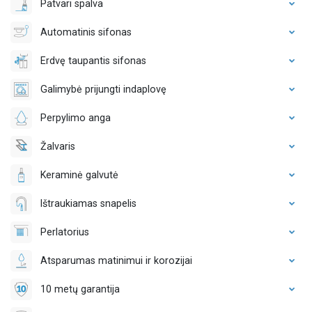
Patvari spalva
Automatinis sifonas
Erdvę taupantis sifonas
Galimybė prijungti indaplovę
Perpylimo anga
Žalvaris
Keraminė galvutė
Ištraukiamas snapelis
Perlatorius
Atsparumas matinimui ir korozijai
10 metų garantija