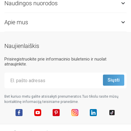
Naudingos nuorodos

Apie mus

Naujienlaiškis
Prisiregistruokite prie informacinio biuletenio ir nuolat
atnaujinkite.
Bet kuriuo metu galite atsisakyti prenumeratos.Tuo tikslu rasite mūsų
kontaktinę informaciją teisiniame pranešime.
Facebook
YouTube
Pinterest
Instagram
LinkedIn
TikTok