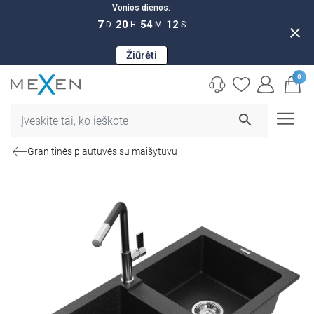
Vonios dienos:
7
20
54
11
D
H
M
S
close
Žiūrėti
0
search
Granitinės plautuvės su maišytuvu