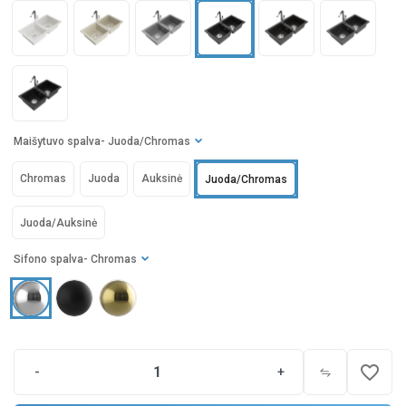
Maišytuvo spalva
- Juoda/Chromas
Chromas
Juoda
Auksinė
Juoda/Chromas
Juoda/Auksinė
Sifono spalva
- Chromas
favorite_border
-
+