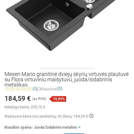
Mexen Mario granitinė dviejų skyrių virtuvės plautuvė
su Flora virtuviniu maišytuvu, juoda/sidabrinis
metalikas
(0)
(0)
Klausimai
184,59 €
19,99%
(su PVM)
Katalogo kaina:
230,70 €
Mažiausia kaina nuo paskutinių 30 dienų: 184,59 €
Kriauklės spalva
- Juoda/Sidabrinė metalinė