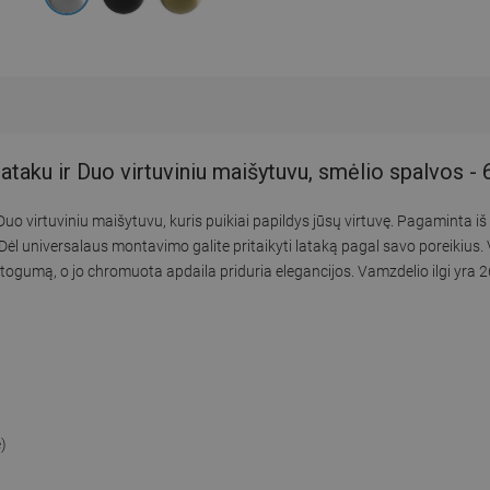
ataku ir Duo virtuviniu maišytuvu, smėlio spalvos 
uo virtuviniu maišytuvu, kuris puikiai papildys jūsų virtuvę. Pagaminta iš 
l universalaus montavimo galite pritaikyti lataką pagal savo poreikius. 
togumą, o jo chromuota apdaila priduria elegancijos. Vamzdelio ilgi yra
)