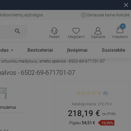
close
kštos klientų apžvalgos
Geriausia kaina/kokybė
0
search
Padėti
Mėgstami
Sąskaita
Krepšelis
odas
Bestseleriai
Įkvėpimai
Susisiekite
 virtuviniu maišytuvu, smėlio spalvos - 6502-69-671701-07
spalvos - 6502-69-671701-07
Mexen Matias Granitinė 1,5
(0)
kamerų plautuvė su lataku ir
Duo virtuviniu maišytuvu,
smėlio spalvos - 6502-69-
Katalogo kaina:
272,70 €
671701-07
išmušimui
218,19 €
(su PVM)
Pigiau
54,51 €
19,99%