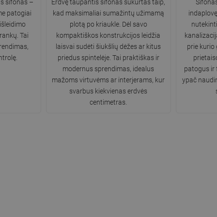
s sifonas –
Erdvę taupantis sifonas sukurtas taip,
Sifonas
me patogiai
kad maksimaliai sumažintų užimamą
indaplovę 
išleidimo
plotą po kriaukle. Dėl savo
nutekint
rankų. Tai
kompaktiškos konstrukcijos leidžia
kanalizaciją
prendimas,
laisvai sudėti šiukšlių dėžes ar kitus
prie kurio 
ntrolę.
priedus spintelėje. Tai praktiškas ir
prietais
modernus sprendimas, idealus
patogus ir
mažoms virtuvėms ar interjerams, kur
ypač naudi
svarbus kiekvienas erdvės
centimetras.