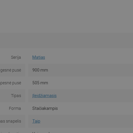
Serija
Matias
Ilgesnė pusė
900 mm
pesnė pusė
505 mm
Tipas
Įleidžiamasis
Forma
Stačiakampis
as snapelis
Taip