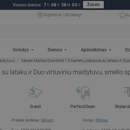
Žiūrėti
7
08
38
02
Vonios dienos:
D
H
M
S
Grįžkite iki 100 dienų*
Au
Grindys
Sienos
Apšvietimas
S
aišytuvu
Mexen Matias Granitinė 1,5 kamerų plautuvė su lataku ir Duo
su lataku ir Duo virtuviniu maišytuvu, smėlio 
Granit
PerfectClean
Skylės 
Prekės ženklas:
Mexen
Serija:
Matias