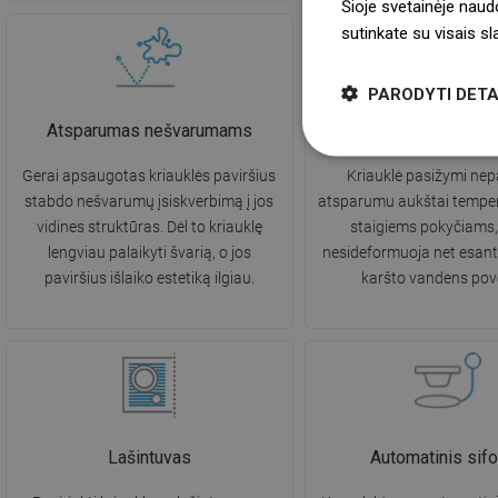
Šioje svetainėje naud
sutinkate su visais s
PARODYTI DETA
Atsparumas nešvarumams
Atsparumas aukštai te
Gerai apsaugotas kriauklės paviršius
Kriauklė pasižymi ne
stabdo nešvarumų įsiskverbimą į jos
atsparumu aukštai tempera
vidines struktūras. Dėl to kriauklę
staigiems pokyčiams, 
lengviau palaikyti švarią, o jos
nesideformuoja net esant 
paviršius išlaiko estetiką ilgiau.
karšto vandens pove
Lašintuvas
Automatinis sif