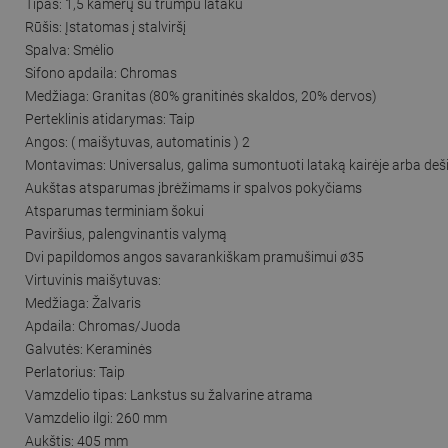
Tipas: 1,5 kamerų su trumpu lataku
Rūšis: Įstatomas į stalviršį
Spalva: Smėlio
Sifono apdaila: Chromas
Medžiaga: Granitas (80% granitinės skaldos, 20% dervos)
Perteklinis atidarymas: Taip
Angos: ( maišytuvas, automatinis ) 2
Montavimas: Universalus, galima sumontuoti lataką kairėje arba deš
Aukštas atsparumas įbrėžimams ir spalvos pokyčiams
Atsparumas terminiam šokui
Paviršius, palengvinantis valymą
Dvi papildomos angos savarankiškam pramušimui ø35
Virtuvinis maišytuvas:
Medžiaga: Žalvaris
Apdaila: Chromas/Juoda
Galvutės: Keraminės
Perlatorius: Taip
Vamzdelio tipas: Lankstus su žalvarine atrama
Vamzdelio ilgi: 260 mm
Aukštis: 405 mm