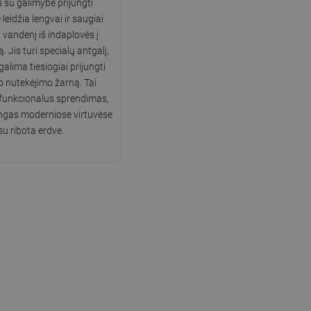
 su galimybe prijungti
DANISH
leidžia lengvai ir saugiai
i vandenį iš indaplovės į
SWEDISH
. Jis turi specialų antgalį,
FINNISH
galima tiesiogiai prijungti
o nutekėjimo žarną. Tai
PORTUGUESE
 funkcionalus sprendimas,
CROATIAN
ngas moderniose virtuvėse
su ribota erdve.
GREEK
SLOVENIAN