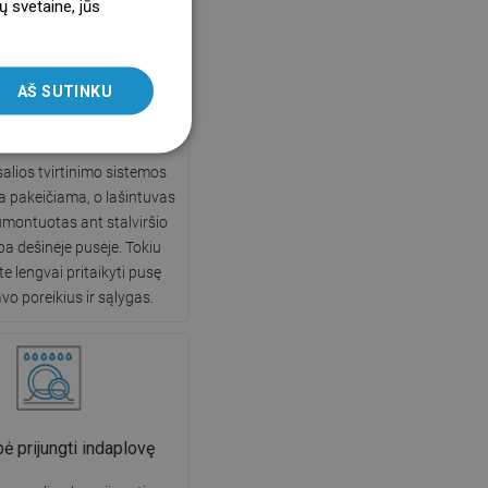
ų svetaine, jūs
ENGLISH
SLOVAK
AŠ SUTINKU
LITHUANIAN
stema Uni-Mount
ROMANIAN
salios tvirtinimo sistemos
HUNGARIAN
a pakeičiama, o lašintuvas
FRENCH
sumontuotas ant stalviršio
rba dešinėje pusėje. Tokiu
ITALIAN
te lengvai pritaikyti pusę
SPANISH
vo poreikius ir sąlygas.
UKRAINIAN
BULGARIAN
ESTONIAN
DUTCH
ė prijungti indaplovę
LATVIAN