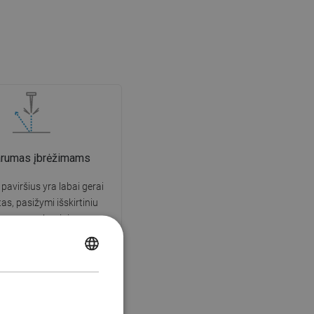
arumas įbrėžimams
 paviršius yra labai gerai
tas, pasižymi išskirtiniu
arumu mechaniniams
s ir įbrėžimams. Patvari
leidžia džiaugtis puikia
POLISH
išvaizda daugelį naudojimo
metų.
CZECH
GERMAN