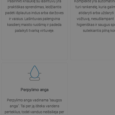
Pasirinkti kriauklę su lašintuvu yra
Komplekte yra automatini
praktiškas sprendimas, leidžiantis
turi rankenėlę, kuria gali
padėti išplautus indus arba daržoves
atidaryti arba uždaryti 
ir vaisius. Lašintuvas palengvina
vožtuvą, nesušlampant 
kasdienį maisto ruošimą ir padeda
higieniškas ir saugus s
palaikyti tvarką virtuvėje.
suteikiantis pilną ko
Perpylimo anga
Perpylimo anga vadinama "saugos
anga". Tai per ją išteka vandens
perteklius, todėl vanduo neišsilieja per