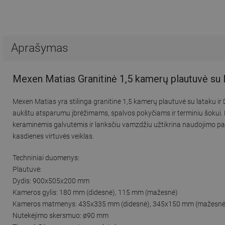
Aprašymas
Mexen Matias Granitinė 1,5 kamerų plautuvė su l
Mexen Matias yra stilinga granitinė 1,5 kamerų plautuvė su lataku ir D
aukštu atsparumu įbrėžimams, spalvos pokyčiams ir terminiu šokui. Dė
keraminėmis galvutėmis ir lanksčiu vamzdžiu užtikrina naudojimo pa
kasdienes virtuvės veiklas.
Techniniai duomenys:
Plautuvė:
Dydis: 900x505x200 mm
Kameros gylis: 180 mm (didesnė), 115 mm (mažesnė)
Kameros matmenys: 435x335 mm (didesnė), 345x150 mm (mažesnė
Nutekėjimo skersmuo: ø90 mm