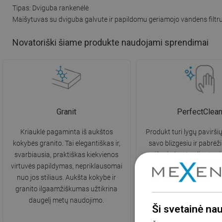
Tipas: Dviguba rankenėlė
Maišytuvas su dviguba galvute ir papildomu geriamojo vandens filtr
Novatoriški šiame produkte naudojami sprendimai
Granit
PerfectClea
Kriauklė pagaminta iš aukštos
Produkt turi lygų paviršių
kokybės granito. Tai elegantiškas ir,
savo blizgesiu ir pabrėži
svarbiausia, praktiškas kiekvienos
išvaizdą. Kasdienė prie
virtuvės papildymas, nepriklausomai
paviršiaus valymas nuo s
nuo jos stiliaus. Aukšta kokybė ir
nešvarumų yra daug len
granito ilgaamžiškumas užtikrina
nereikalauja stiprių valikl
daugelį metų naudojimo.
Ši svetainė na