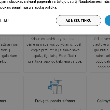
ojami slapukai, siekiant pagerinti vartotojo patirtį. Naudodamiesi mūs
lapukais pagal mūsų slapukų politiką.
Dowiedz się więcej
LIAU
AŠ NESUTINKU
mperatūrai
Patvari spalva
Si
paprastu
Kriauklės paviršius yra atsparus
Dėl univer
tūrai ir jos
dėmėms ir spalvos pokyčiams, todėl jį
plautuvė yr
todėl ji
lengva prižiūrėti ir jis išlaiko savo
gali būti 
ilgalaikiam
spalvą ilgą laiką. Estetiškai ir
kairėje a
ikiui.
praktiškai papildo kiekvieną virtuvę.
būdu gali
pagal sa
onas
Erdvę taupantis sifonas
Galimyb