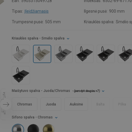
Ean:
5905315049728
Indeksas:
6502-69-67170
Tipas:
Įleidžiamasis
Ilgesnė pusė:
900 mm
Trumpesnė pusė:
505 mm
Kriauklės spalva:
Smėlio s
Kriauklės spalva
- Smėlio spalva
Maišytuvo spalva
- Juoda/Chromas
- (
parodyk daugiau
+7
)
Chromas
Juoda
Auksinė
Balta
Pilka
Sifono spalva
- Chromas