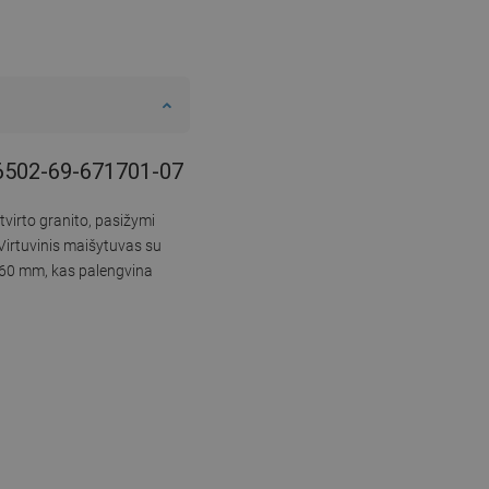
- 6502-69-671701-07
tvirto granito, pasižymi
Virtuvinis maišytuvas su
 260 mm, kas palengvina