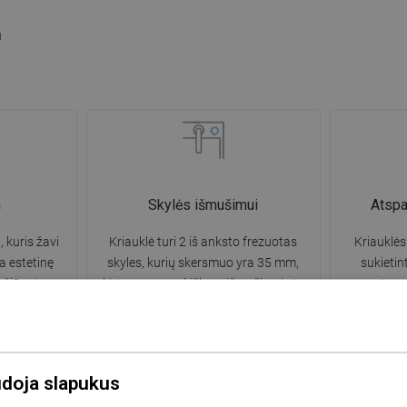
u
n
Skylės išmušimui
Atsp
, kuris žavi
Kriauklė turi 2 iš anksto frezuotas
Kriauklės
a estetinę
skyles, kurių skersmuo yra 35 mm,
sukietin
žiūra ir
skirtas savarankiškam išmušimui. Jas
atsp
usidariusių
galima naudoti, pavyzdžiui, skysčio
pažeidimam
gvesnis ir
dozatoriaus montavimui, kuris
medžiaga 
ių naudojimo.
pašalins plastikinių butelių buvimą
kriauklės 
virtuvėje ir suteiks jai elegantišką
udoja slapukus
apdailą.