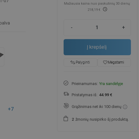
1-07
Mažiausia kaina nuo paskutinių 30 dienų:
218,19 €
palva
-
+
Į krepšelį
favorite_border
Mėgstami
Palyginti
Prieinamumas:
Yra sandėlyje
Pristatymas iš:
44.99 €
Grąžinimas net iki 100 dienų
+7
žmonių
nusipirko šį produktą.
2