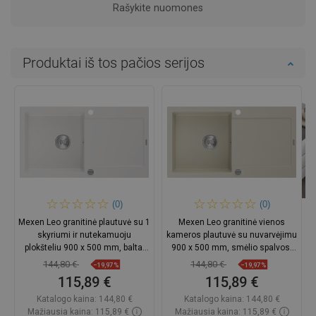
Rašykite nuomones
Produktai iš tos pačios serijos
(0)
(0)
Mexen Leo granitinė plautuvė su 1
Mexen Leo granitinė vienos
skyriumi ir nutekamuoju
kameros plautuvė su nuvarvėjimu
plokšteliu 900 x 500 mm, balta,
900 x 500 mm, smėlio spalvos,
chromuotas sifonas -
chromuotas sifonas -
144,80 €
144,80 €
−19,97%
−19,97%
6501901010-20
6501901010-69
115,89 €
115,89 €
Katalogo kaina:
144,80 €
Katalogo kaina:
144,80 €
Mažiausia kaina: 115,89 €
Mažiausia kaina: 115,89 €