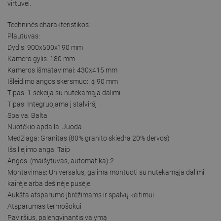
virtuvei.
Techninės charakteristikos:
Plautuvas:
Dydis: 900x500x190 mm
Kamero gylis: 180 mm
Kameros išmatavimai: 430x415 mm
Išleidimo angos skersmuo: ￠90 mm
Tipas: 1-sekcija su nutekamąja dalimi
Tipas: Integruojama į stalviršį
Spalva: Balta
Nuotėkio apdaila: Juoda
Medžiaga: Granitas (80% granito skiedra 20% dervos)
Išsiliejimo anga: Taip
Angos: (maišytuvas, automatika) 2
Montavimas: Universalus, galima montuoti su nutekamąja dalimi
kairėje arba dešinėje pusėje
Aukšta atsparumo įbrėžimams ir spalvų keitimui
Atsparumas termošokui
Paviršius, palengvinantis valymą