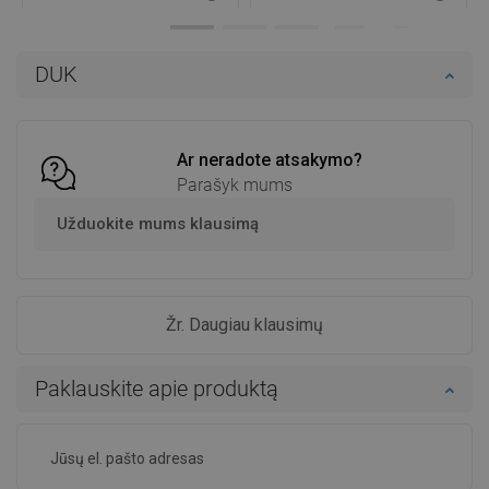
Prieinamumas:
Yra sandėlyje
Prieinamumas:
Yra sandėlyje
Į krepšelį
Į krepšelį
DUK
Palyginti
favorite_border
Mėgstami
Palyginti
favorite_border
Mėgstami
Ar neradote atsakymo?
Parašyk mums
Užduokite mums klausimą
Žr. Daugiau klausimų
Paklauskite apie produktą