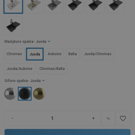
Maišytuvo spalva
- Juoda
Chromas
Auksinė
Balta
Juoda/Chromas
Juoda
Juoda/Auksinė
Chromas/Balta
Sifono spalva
- Juoda
favorite_border
-
+