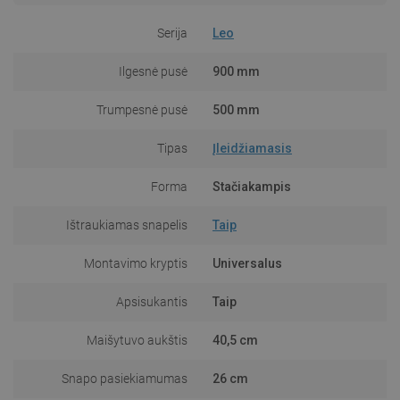
Serija
Leo
Ilgesnė pusė
900 mm
Trumpesnė pusė
500 mm
Tipas
Įleidžiamasis
Forma
Stačiakampis
Ištraukiamas snapelis
Taip
Montavimo kryptis
Universalus
Apsisukantis
Taip
Maišytuvo aukštis
40,5 cm
Snapo pasiekiamumas
26 cm