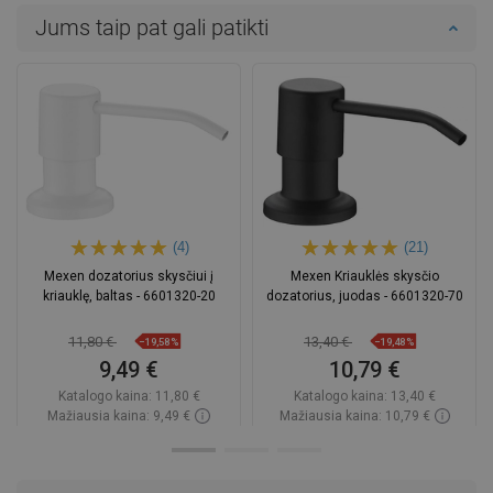
Jums taip pat gali patikti
(4)
(21)
Mexen dozatorius skysčiui į
Mexen Kriauklės skysčio
kriauklę, baltas - 6601320-20
dozatorius, juodas - 6601320-70
11,80 €
13,40 €
−19,58%
−19,48%
9,49 €
10,79 €
Katalogo kaina:
11,80 €
Katalogo kaina:
13,40 €
Mažiausia kaina: 9,49 €
Mažiausia kaina: 10,79 €
Prieinamumas:
Yra sandėlyje
Prieinamumas:
Yra sandėlyje
Į krepšelį
Į krepšelį