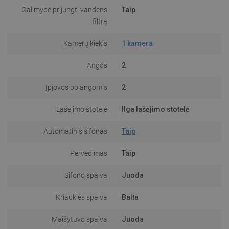
Galimybė prijungti vandens
Taip
filtrą
Kamerų kiekis
1 kamera
Angos
2
Įpjovos po angomis
2
Lašėjimo stotelė
Ilga lašėjimo stotelė
Automatinis sifonas
Taip
Pervedimas
Taip
Sifono spalva
Juoda
Kriauklės spalva
Balta
Maišytuvo spalva
Juoda