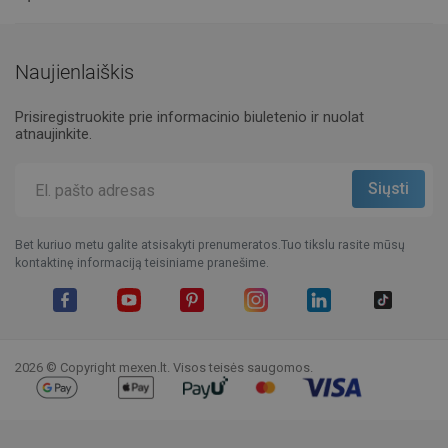
Naujienlaiškis
Prisiregistruokite prie informacinio biuletenio ir nuolat
atnaujinkite.
Bet kuriuo metu galite atsisakyti prenumeratos.Tuo tikslu rasite mūsų
kontaktinę informaciją teisiniame pranešime.
Facebook
YouTube
Pinterest
Instagram
LinkedIn
TikTok
2026 © Copyright mexen.lt. Visos teisės saugomos.