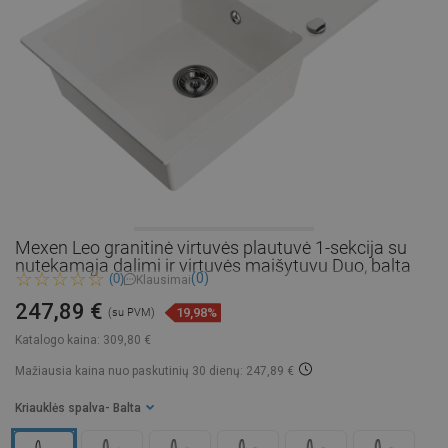
Mexen Leo granitinė virtuvės plautuvė 1-sekcija su
nutekamąja dalimi ir virtuvės maišytuvu Duo, balta
(0)
(0)
Klausimai
247,89 €
19,98%
(su PVM)
Katalogo kaina:
309,80 €
Mažiausia kaina nuo paskutinių 30 dienų: 247,89 €
Kriauklės spalva
- Balta