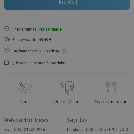
Į krepšelį
Prieinamumas:
Yra sandėlyje
Pristatymas iš:
44.99 €
Grąžinimas net iki 100 dienų
žmonių
nusipirko šį produktą.
0
Granit
PerfectClean
Skylės išmušimui
Prekės ženklas:
Mexen
Serija:
Leo
Ean:
5905315049285
Indeksas:
6501-20-671701-70-B