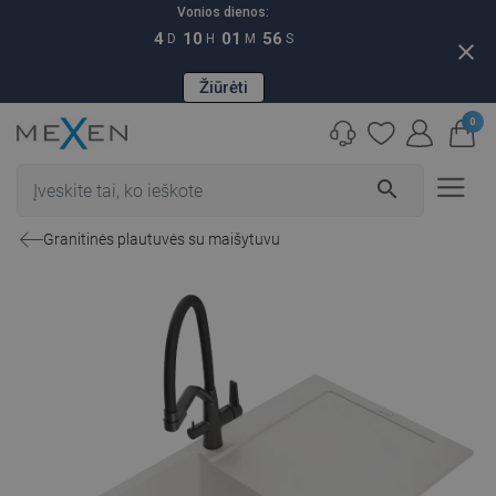
Vonios dienos:
4
10
01
55
D
H
M
S
close
Žiūrėti
0
search
Granitinės plautuvės su maišytuvu