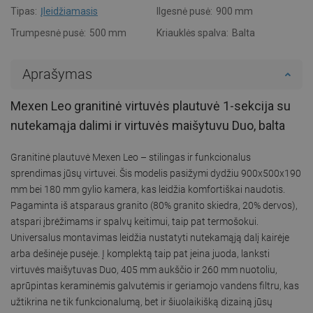
Tipas:
Įleidžiamasis
Ilgesnė pusė:
900 mm
Trumpesnė pusė:
500 mm
Kriauklės spalva:
Balta
Aprašymas
Mexen Leo granitinė virtuvės plautuvė 1-sekcija su
nutekamąja dalimi ir virtuvės maišytuvu Duo, balta
Granitinė plautuvė Mexen Leo – stilingas ir funkcionalus
sprendimas jūsų virtuvei. Šis modelis pasižymi dydžiu 900x500x190
mm bei 180 mm gylio kamera, kas leidžia komfortiškai naudotis.
Pagaminta iš atsparaus granito (80% granito skiedra, 20% dervos),
atspari įbrėžimams ir spalvų keitimui, taip pat termošokui.
Universalus montavimas leidžia nustatyti nutekamąją dalį kairėje
arba dešinėje pusėje. Į komplektą taip pat įeina juoda, lanksti
virtuvės maišytuvas Duo, 405 mm aukščio ir 260 mm nuotoliu,
aprūpintas keraminėmis galvutėmis ir geriamojo vandens filtru, kas
užtikrina ne tik funkcionalumą, bet ir šiuolaikišką dizainą jūsų