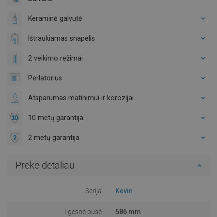
Keraminė galvutė
Ištraukiamas snapelis
2 veikimo režimai
Perlatorius
Atsparumas matinimui ir korozijai
10 metų garantija
2 metų garantija
Prekė detaliau
Serija
Kevin
Ilgesnė pusė
586 mm