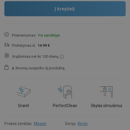
Į krepšelį
Prieinamumas:
Yra sandėlyje
Pristatymas iš:
14.99 €
Grąžinimas net iki 100 dienų
žmonių
nusipirko šį produktą.
0
Granit
PerfectClean
Skylės išmušimui
Prekės ženklas:
Mexen
Serija:
Kevin