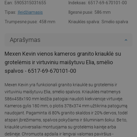
Ean:
5905315031655
Indeksas:
6517-69-670101-00
Tipas:
Įleidžiamasis
Ilgesnė pusė:
586 mm
Trumpesnė pusė:
458 mm
Kriauklės spalva:
Smėlio spalva
Aprašymas
Mexen Kevin vienos kameros granito kriauklė su
grotelėmis ir virtuviniu maišytuvu Elia, smėlio
spalvos - 6517-69-670101-00
Mexen Kevin yra funkcionali granito kriauklė su grotelėmis ir
virtuviniu maišytuvu Elia, smėlio spalvos. Kriauklės matmenys
586x458x190 mm leidžia patogiai naudoti kiekvienoje virtuvėje.
Kameros gylis 180 mm, o plotis 378x374 mm užtikrina patogumą
naudojant. Pagaminta iš 80% granito skaldos ir 20% dervos, todėl
atspari įbrėžimams, spalvos pokyčiams ir šiluminiam šokui. Be to,
kriauklė universaliai montuojama su grotelėmis kairėje arba
dešinėje. Chromuota apdaila ir lengvai valomas paviršius -