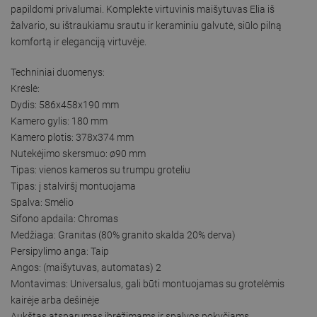
papildomi privalumai. Komplekte virtuvinis maišytuvas Elia iš
žalvario, su ištraukiamu srautu ir keraminiu galvutė, siūlo pilną
komfortą ir eleganciją virtuvėje.
Techniniai duomenys:
Krėslė:
Dydis: 586x458x190 mm
Kamero gylis: 180 mm
Kamero plotis: 378x374 mm
Nutekėjimo skersmuo: ø90 mm
Tipas: vienos kameros su trumpu groteliu
Tipas: į stalviršį montuojama
Spalva: Smėlio
Sifono apdaila: Chromas
Medžiaga: Granitas (80% granito skalda 20% derva)
Persipylimo anga: Taip
Angos: (maišytuvas, automatas) 2
Montavimas: Universalus, gali būti montuojamas su grotelėmis
kairėje arba dešinėje
Aukštas atsparumas įbrėžimams ir spalvos pokyčiams