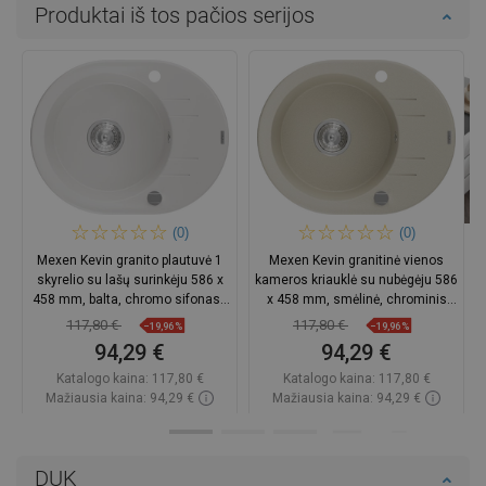
Produktai iš tos pačios serijos
(0)
(0)
Mexen Kevin granito plautuvė 1
Mexen Kevin granitinė vienos
skyrelio su lašų surinkėju 586 x
kameros kriauklė su nubėgėju 586
458 mm, balta, chromo sifonas -
x 458 mm, smėlinė, chrominis
6517581005-20
sifonas - 6517581005-69
117,80 €
117,80 €
−19,96%
−19,96%
94,29 €
94,29 €
Katalogo kaina:
117,80 €
Katalogo kaina:
117,80 €
Mažiausia kaina: 94,29 €
Mažiausia kaina: 94,29 €
Prieinamumas:
Yra sandėlyje
Prieinamumas:
Yra sandėlyje
Į krepšelį
Į krepšelį
DUK