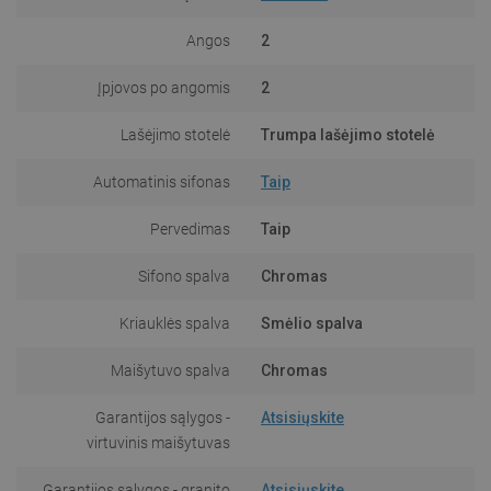
Angos
2
Įpjovos po angomis
2
Lašėjimo stotelė
Trumpa lašėjimo stotelė
Automatinis sifonas
Taip
Pervedimas
Taip
Sifono spalva
Chromas
Kriauklės spalva
Smėlio spalva
Maišytuvo spalva
Chromas
Garantijos sąlygos -
Atsisiųskite
virtuvinis maišytuvas
Garantijos sąlygos - granito
Atsisiųskite