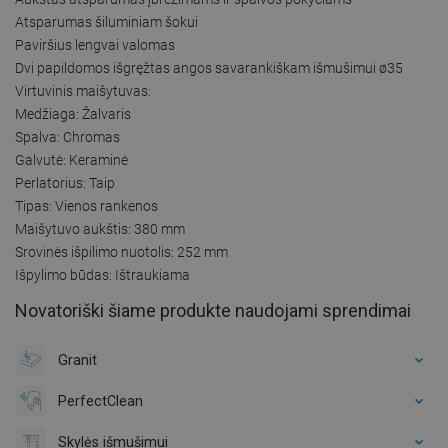
Atsparumas šiluminiam šokui
Paviršius lengvai valomas
Dvi papildomos išgręžtas angos savarankiškam išmušimui ø35
Virtuvinis maišytuvas:
Medžiaga: Žalvaris
Spalva: Chromas
Galvutė: Keraminė
Perlatorius: Taip
Tipas: Vienos rankenos
Maišytuvo aukštis: 380 mm
Srovinės išpilimo nuotolis: 252 mm
Išpylimo būdas: Ištraukiama
Novatoriški šiame produkte naudojami sprendimai
Granit
PerfectClean
Skylės išmušimui