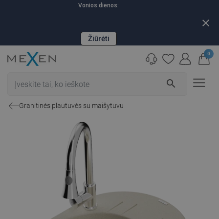
Vonios dienos:
close
Žiūrėti
0
search
Granitinės plautuvės su maišytuvu