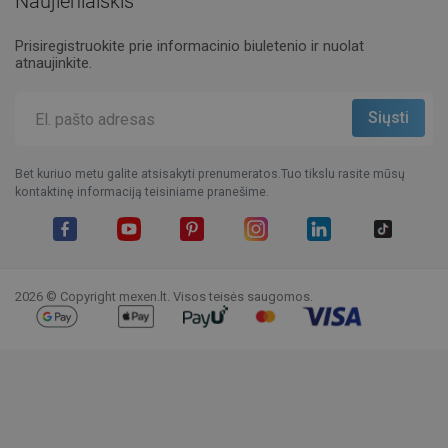
Naujienlaiškis
Prisiregistruokite prie informacinio biuletenio ir nuolat
atnaujinkite.
Bet kuriuo metu galite atsisakyti prenumeratos.Tuo tikslu rasite mūsų
kontaktinę informaciją teisiniame pranešime.
Facebook
YouTube
Pinterest
Instagram
LinkedIn
TikTok
2026 © Copyright mexen.lt. Visos teisės saugomos.