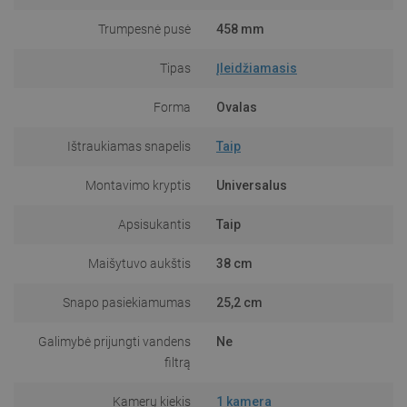
Trumpesnė pusė
458 mm
Tipas
Įleidžiamasis
Forma
Ovalas
Ištraukiamas snapelis
Taip
Montavimo kryptis
Universalus
Apsisukantis
Taip
Maišytuvo aukštis
38 cm
Snapo pasiekiamumas
25,2 cm
Galimybė prijungti vandens
Ne
filtrą
Kamerų kiekis
1 kamera