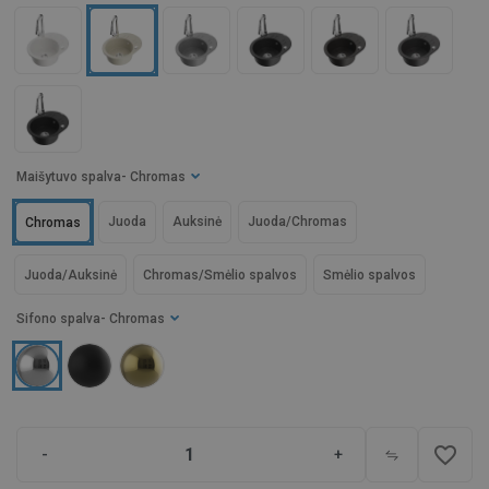
Maišytuvo spalva
- Chromas
Juoda
Auksinė
Juoda/Chromas
Chromas
Juoda/Auksinė
Chromas/Smėlio spalvos
Smėlio spalvos
Sifono spalva
- Chromas
favorite_border
-
+