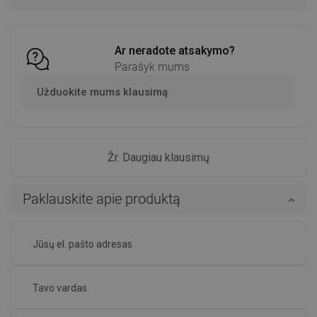
Palyginti
favorite_border
Mėgstami
Palyginti
favorite_border
Mėgstami
Ar neradote atsakymo?
Parašyk mums
Užduokite mums klausimą
Žr. Daugiau klausimų
Paklauskite apie produktą