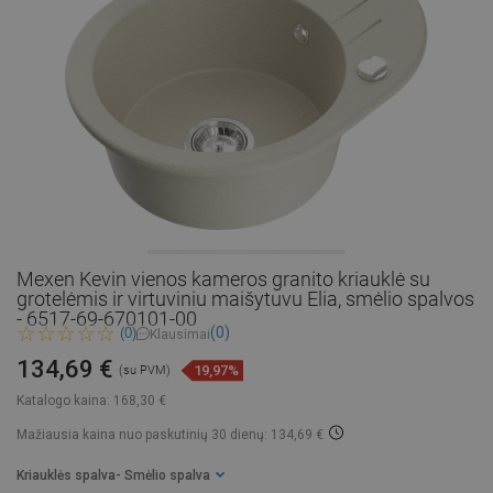
Mexen Kevin vienos kameros granito kriauklė su
grotelėmis ir virtuviniu maišytuvu Elia, smėlio spalvos
- 6517-69-670101-00
(0)
(0)
Klausimai
134,69 €
19,97%
(su PVM)
Katalogo kaina:
168,30 €
Mažiausia kaina nuo paskutinių 30 dienų: 134,69 €
Kriauklės spalva
- Smėlio spalva