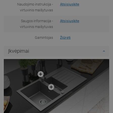
Naudojimo instrukcija -
Atsisiųskite
virtuvinis maišytuvas
Saugos informacija -
Atsisiųskite
virtuvinis maišytuvas
Gamintojas
Žiūrėti
Įkvėpimai