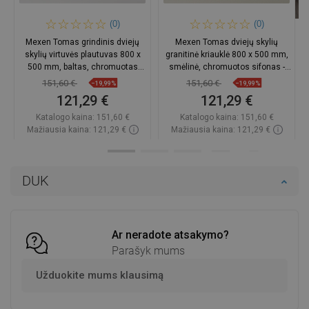
(0)
(0)
Mexen Tomas grindinis dviejų
Mexen Tomas dviejų skylių
skylių virtuvės plautuvas 800 x
granitinė kriauklė 800 x 500 mm,
500 mm, baltas, chromuotas
smėlinė, chromuotos sifonas -
sifonas - 6516802000-20
6516802000-69
151,60 €
151,60 €
−19,99%
−19,99%
121,29 €
121,29 €
Katalogo kaina:
151,60 €
Katalogo kaina:
151,60 €
Mažiausia kaina: 121,29 €
Mažiausia kaina: 121,29 €
Prieinamumas:
Yra sandėlyje
Prieinamumas:
2026-08-12
Į krepšelį
Į krepšelį
DUK
Palyginti
favorite_border
Mėgstami
Palyginti
favorite_border
Mėgstami
Ar neradote atsakymo?
Parašyk mums
Užduokite mums klausimą