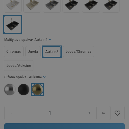
Maišytuvo spalva
- Auksinė
Chromas
Juoda
Juoda/Chromas
Auksinė
Juoda/Auksinė
Sifono spalva
- Auksinė
favorite_border
-
+