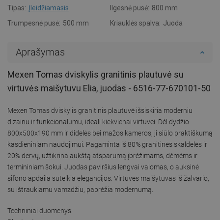
Tipas:
Įleidžiamasis
Ilgesnė pusė:
800 mm
Trumpesnė pusė:
500 mm
Kriauklės spalva:
Juoda
Aprašymas
Mexen Tomas dviskylis granitinis plautuvė su
virtuvės maišytuvu Elia, juodas - 6516-77-670101-50
Mexen Tomas dviskylis granitinis plautuvė išsiskiria moderniu
dizainu ir funkcionalumu, ideali kiekvienai virtuvei. Dėl dydžio
800x500x190 mm ir didelės bei mažos kameros, ji siūlo praktiškumą
kasdieniniam naudojimui. Pagaminta iš 80% granitinės skaldelės ir
20% dervų, užtikrina aukštą atsparumą įbrėžimams, dėmėms ir
termininiam šokui. Juodas paviršius lengvai valomas, o auksinė
sifono apdaila suteikia elegancijos. Virtuvės maišytuvas iš žalvario,
su ištraukiamu vamzdžiu, pabrėžia modernumą.
Techniniai duomenys: