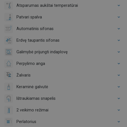
Atsparumas aukštai temperatūrai
Patvari spalva
Automatinis sifonas
Erdvę taupantis sifonas
Galimybė prijungti indaplovę
Perpylimo anga
Žalvaris
Keraminė galvutė
Ištraukiamas snapelis
2 veikimo režimai
Perlatorius