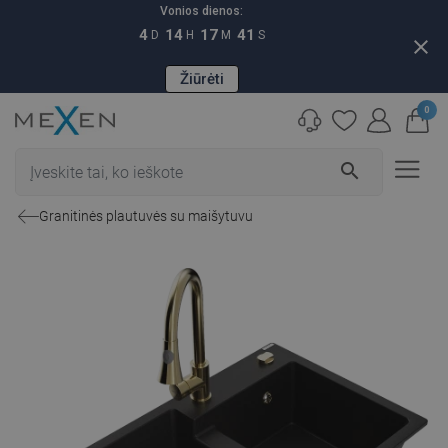
Vonios dienos:
4
14
17
40
D
H
M
S
close
Žiūrėti
0
search
Granitinės plautuvės su maišytuvu