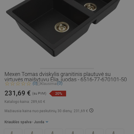
Mexen Tomas dviskylis granitinis plautuvė su
virtuvės maišytuvu Elia, juodas - 6516-77-670101-50
(0)
(0)
Klausimai
231,69 €
20%
(su PVM)
Katalogo kaina:
289,60 €
Mažiausia kaina nuo paskutinių 30 dienų: 231,69 €
Kriauklės spalva
- Juoda