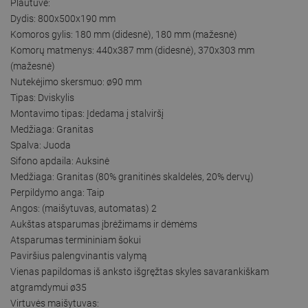
Plautuvė:
Dydis: 800x500x190 mm
Komoros gylis: 180 mm (didesnė), 180 mm (mažesnė)
Komorų matmenys: 440x387 mm (didesnė), 370x303 mm
(mažesnė)
Nutekėjimo skersmuo: ø90 mm
Tipas: Dviskylis
Montavimo tipas: Įdedama į stalviršį
Medžiaga: Granitas
Spalva: Juoda
Sifono apdaila: Auksinė
Medžiaga: Granitas (80% granitinės skaldelės, 20% dervų)
Perpildymo anga: Taip
Angos: (maišytuvas, automatas) 2
Aukštas atsparumas įbrėžimams ir dėmėms
Atsparumas termininiam šokui
Paviršius palengvinantis valymą
Vienas papildomas iš anksto išgręžtas skyles savarankiškam
atgramdymui ø35
Virtuvės maišytuvas: