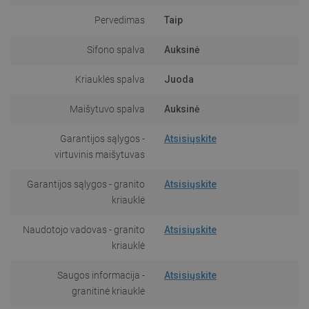
Pervedimas
Taip
Sifono spalva
Auksinė
Kriauklės spalva
Juoda
Maišytuvo spalva
Auksinė
Garantijos sąlygos -
Atsisiųskite
virtuvinis maišytuvas
Garantijos sąlygos - granito
Atsisiųskite
kriauklė
Naudotojo vadovas - granito
Atsisiųskite
kriauklė
Saugos informacija -
Atsisiųskite
granitinė kriauklė