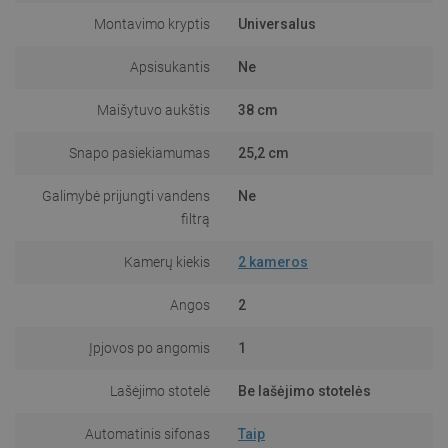
Montavimo kryptis
Universalus
Apsisukantis
Ne
Maišytuvo aukštis
38 cm
Snapo pasiekiamumas
25,2 cm
Galimybė prijungti vandens
Ne
filtrą
Kamerų kiekis
2 kameros
Angos
2
Įpjovos po angomis
1
Lašėjimo stotelė
Be lašėjimo stotelės
Automatinis sifonas
Taip