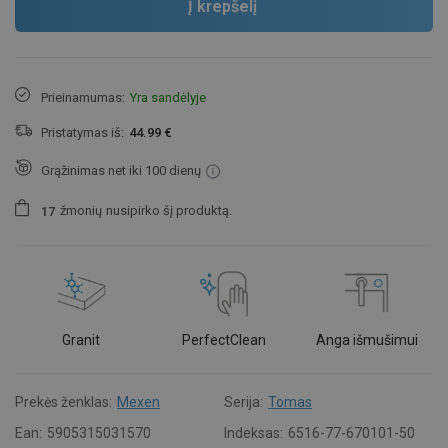
Į krepšelį
Prieinamumas:
Yra sandėlyje
Pristatymas iš:
44.99 €
Grąžinimas net iki 100 dienų
žmonių
nusipirko šį produktą.
1
7
Granit
PerfectClean
Anga išmušimui
Prekės ženklas:
Mexen
Serija:
Tomas
Ean:
5905315031570
Indeksas:
6516-77-670101-50