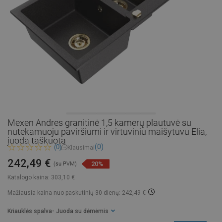
Mexen Andres granitinė 1,5 kamerų plautuvė su
nutekamuoju paviršiumi ir virtuviniu maišytuvu Elia,
juoda taškuota
(0)
(0)
Klausimai
242,49 €
20%
(su PVM)
Katalogo kaina:
303,10 €
Mažiausia kaina nuo paskutinių 30 dienų: 242,49 €
Kriauklės spalva
- Juoda su dėmėmis