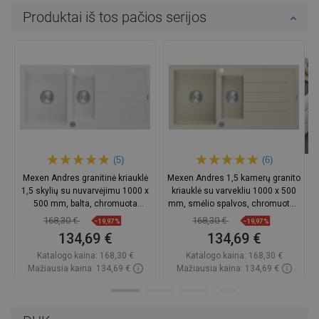
Produktai iš tos pačios serijos
(5)
(6)
Mexen Andres granitinė kriauklė
Mexen Andres 1,5 kamerų granito
1,5 skylių su nuvarvėjimu 1000 x
kriauklė su varvekliu 1000 x 500
500 mm, balta, chromuota
mm, smėlio spalvos, chromuotas
sifonas - 6515101510-20
sifonas - 6515101510-69
168,30 €
168,30 €
−19,97%
−19,97%
134,69 €
134,69 €
Katalogo kaina:
168,30 €
Katalogo kaina:
168,30 €
Mažiausia kaina: 134,69 €
Mažiausia kaina: 134,69 €
Prieinamumas:
Yra sandėlyje
Prieinamumas:
Yra sandėlyje
Į krepšelį
Į krepšelį