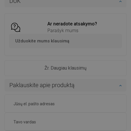
DUK
Palyginti
favorite_border
Mėgstami
Palyginti
favorite_border
Mėgstami
Ar neradote atsakymo?
Parašyk mums
Užduokite mums klausimą
Žr. Daugiau klausimų
Paklauskite apie produktą