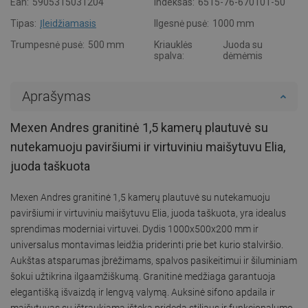
Ean:
5905315031204
Indeksas:
6515-76-670101-50
Tipas:
Įleidžiamasis
Ilgesnė pusė:
1000 mm
Trumpesnė pusė:
500 mm
Kriauklės
Juoda su
spalva:
dėmėmis
Aprašymas
Mexen Andres granitinė 1,5 kamerų plautuvė su
nutekamuoju paviršiumi ir virtuviniu maišytuvu Elia,
juoda taškuota
Mexen Andres granitinė 1,5 kamerų plautuvė su nutekamuoju
paviršiumi ir virtuviniu maišytuvu Elia, juoda taškuota, yra idealus
sprendimas moderniai virtuvei. Dydis 1000x500x200 mm ir
universalus montavimas leidžia priderinti prie bet kurio stalviršio.
Aukštas atsparumas įbrėžimams, spalvos pasikeitimui ir šiluminiam
šokui užtikrina ilgaamžiškumą. Granitinė medžiaga garantuoja
elegantišką išvaizdą ir lengvą valymą. Auksinė sifono apdaila ir
maišytuvas su ištraukiama išteka prideda stiliaus ir funkcionalumo.