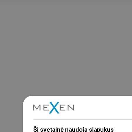
Ši svetainė naudoja slapukus