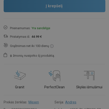
Į krepšelį
Prieinamumas:
Yra sandėlyje
Pristatymas iš:
44.99 €
Grąžinimas net iki 100 dienų
žmonių
nusipirko šį produktą.
0
Granit
PerfectClean
Skylės išmušimui
Prekės ženklas:
Mexen
Serija:
Andres