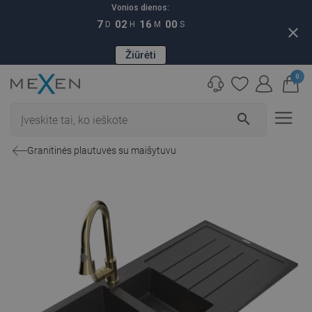
Vonios dienos:
7
02
15
59
D
H
M
S
close
Žiūrėti
0
search
Granitinės plautuvės su maišytuvu