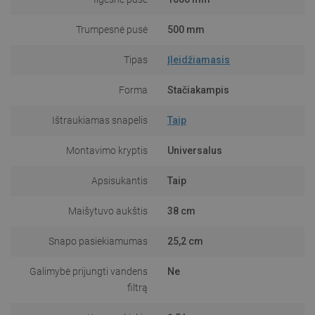
Trumpesnė pusė
500 mm
Tipas
Įleidžiamasis
Forma
Stačiakampis
Ištraukiamas snapelis
Taip
Montavimo kryptis
Universalus
Apsisukantis
Taip
Maišytuvo aukštis
38 cm
Snapo pasiekiamumas
25,2 cm
Galimybė prijungti vandens
Ne
filtrą