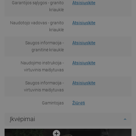
Garantijos sąlygos - granito
Atsisiųskite
kriauklė
Naudotojo vadovas - granito
Atsisiųskite
kriauklė
Saugos informacija -
Atsisiųskite
granitinė kriauklė
Naudojimo instrukcija -
Atsisiųskite
virtuvinis maišytuvas
Saugos informacija -
Atsisiųskite
virtuvinis maišytuvas
Gamintojas
Žiūrėti
Įkvėpimai