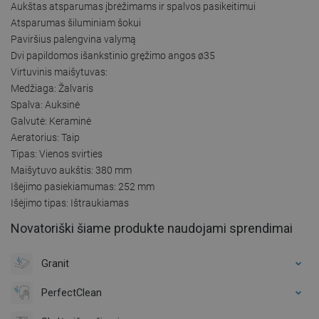
Aukštas atsparumas įbrėžimams ir spalvos pasikeitimui
Atsparumas šiluminiam šokui
Paviršius palengvina valymą
Dvi papildomos išankstinio gręžimo angos ø35
Virtuvinis maišytuvas:
Medžiaga: Žalvaris
Spalva: Auksinė
Galvutė: Keraminė
Aeratorius: Taip
Tipas: Vienos svirties
Maišytuvo aukštis: 380 mm
Išėjimo pasiekiamumas: 252 mm
Išėjimo tipas: Ištraukiamas
Novatoriški šiame produkte naudojami sprendimai
Granit
PerfectClean