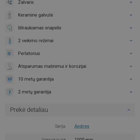
Žalvaris
Keraminė galvutė
Ištraukiamas snapelis
2 veikimo režimai
Perlatorius
Atsparumas matinimui ir korozijai
10 metų garantija
2 metų garantija
Prekė detaliau
Serija
Andres
Ilgesnė pusė
1000 mm