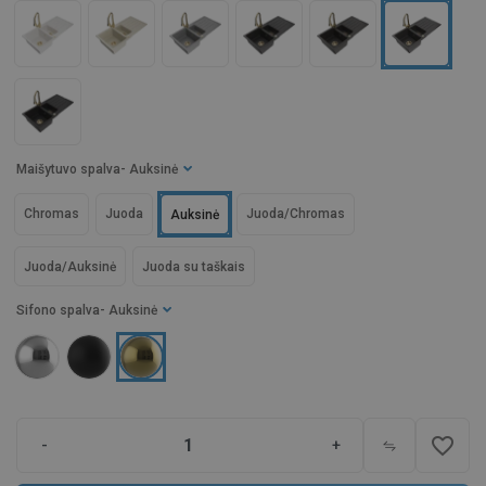
Maišytuvo spalva
- Auksinė
Chromas
Juoda
Juoda/Chromas
Auksinė
Juoda/Auksinė
Juoda su taškais
Sifono spalva
- Auksinė
favorite_border
-
+