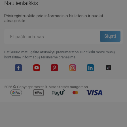
Naujienlaiškis
Prisiregistruokite prie informacinio biuletenio ir nuolat
atnaujinkite.
Bet kuriuo metu galite atsisakyti prenumeratos.Tuo tikslu rasite mūsų
kontaktinę informaciją teisiniame pranešime.
Facebook
YouTube
Pinterest
Instagram
LinkedIn
TikTok
2026 © Copyright mexen.lt. Visos teisės saugomos.