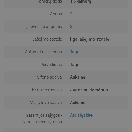
Kamerų kiekis
1,5 kamerų
Angos
2
Įpjovos po angomis
2
Lašėjimo stotelė
Ilga lašėjimo stotelė
Automatinis sifonas
Taip
Pervedimas
Taip
Sifono spalva
Auksinė
Kriauklės spalva
Juoda su dėmėmis
Maišytuvo spalva
Auksinė
Garantijos sąlygos -
Atsisiųskite
virtuvinis maišytuvas