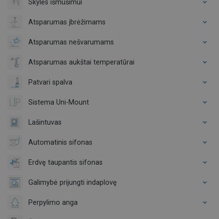
Skylės išmušimui
Atsparumas įbrėžimams
Atsparumas nešvarumams
Atsparumas aukštai temperatūrai
Patvari spalva
Sistema Uni-Mount
Lašintuvas
Automatinis sifonas
Erdvę taupantis sifonas
Galimybė prijungti indaplovę
Perpylimo anga