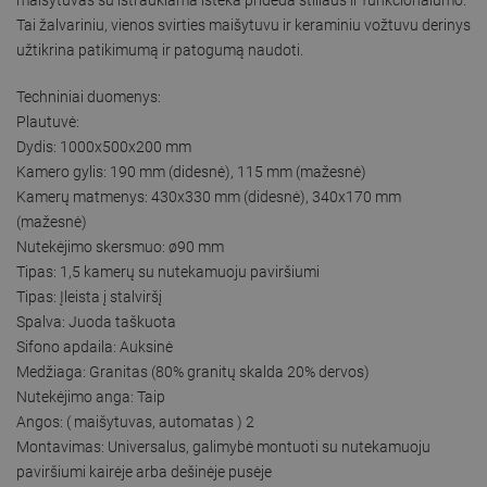
Tai žalvariniu, vienos svirties maišytuvu ir keraminiu vožtuvu derinys
užtikrina patikimumą ir patogumą naudoti.
Techniniai duomenys:
Plautuvė:
Dydis: 1000x500x200 mm
Kamero gylis: 190 mm (didesnė), 115 mm (mažesnė)
Kamerų matmenys: 430x330 mm (didesnė), 340x170 mm
(mažesnė)
Nutekėjimo skersmuo: ø90 mm
Tipas: 1,5 kamerų su nutekamuoju paviršiumi
Tipas: Įleista į stalviršį
Spalva: Juoda taškuota
Sifono apdaila: Auksinė
Medžiaga: Granitas (80% granitų skalda 20% dervos)
Nutekėjimo anga: Taip
Angos: ( maišytuvas, automatas ) 2
Montavimas: Universalus, galimybė montuoti su nutekamuoju
paviršiumi kairėje arba dešinėje pusėje