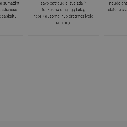
žia sumažinti
savo patrauklią išvaizdą ir
naudojant
asdienėse
funkcionalumą ilgą laiką,
telefonu s
e sąskaitų
nepriklausomai nuo drėgmės lygio
patalpoje.