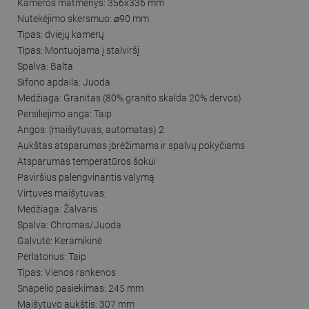
Kameros matmenys: 356x336 mm
Nutekėjimo skersmuo: ⌀90 mm
Tipas: dviejų kamerų
Tipas: Montuojama į stalviršį
Spalva: Balta
Sifono apdaila: Juoda
Medžiaga: Granitas (80% granito skalda 20% dervos)
Persiliejimo anga: Taip
Angos: (maišytuvas, automatas) 2
Aukštas atsparumas įbrėžimams ir spalvų pokyčiams
Atsparumas temperatūros šokui
Paviršius palengvinantis valymą
Virtuvės maišytuvas:
Medžiaga: Žalvaris
Spalva: Chromas/Juoda
Galvutė: Keramikinė
Perlatorius: Taip
Tipas: Vienos rankenos
Snapelio pasiekimas: 245 mm
Maišytuvo aukštis: 307 mm