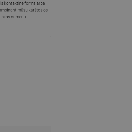
is kontaktine forma arba
kambinant mūsų karštosios
linijos numeriu.