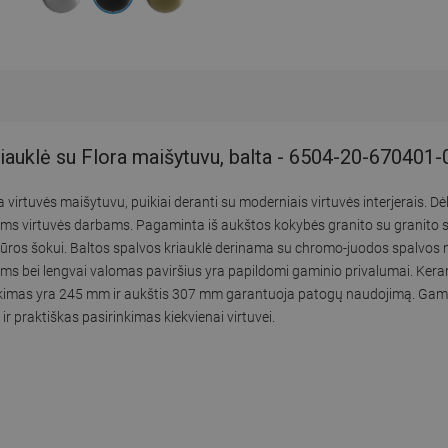
iauklė su Flora maišytuvu, balta - 6504-20-670401
a virtuvės maišytuvu, puikiai deranti su moderniais virtuvės interjerais
ams virtuvės darbams. Pagaminta iš aukštos kokybės granito su granito 
ūros šokui. Baltos spalvos kriauklė derinama su chromo-juodos spalvos 
 bei lengvai valomas paviršius yra papildomi gaminio privalumai. Kerami
ekimas yra 245 mm ir aukštis 307 mm garantuoja patogų naudojimą. Gaminy
 ir praktiškas pasirinkimas kiekvienai virtuvei.