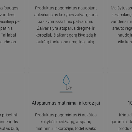
ma "saugos
Produktas pagamintas naudojant
Maišytuvas 
a vandens
aukščiausios kokybės žalvarį, kuris
keramikinę 
išsilieja per
pasižymi išskirtiniu patvarumu.
vandens mai
apatinis
Žalvaris yra atsparus drėgmei ir
srauto reg
Tai labai
korozijai, išlaikant gerą išvaizdą ir
naudoji
rendimas.
aukštą funkcionalumą ilgą laiką.
išlaika
Atsparumas matinimui ir korozijai
10
 prisotinti
Produktas pagamintas iš aukštos
Kriauk
andenį. Jis
kokybės medžiagų, atsparių
garantija. J
rautas būtų
matinimui ir korozijai, todėl išlaiko
produkt