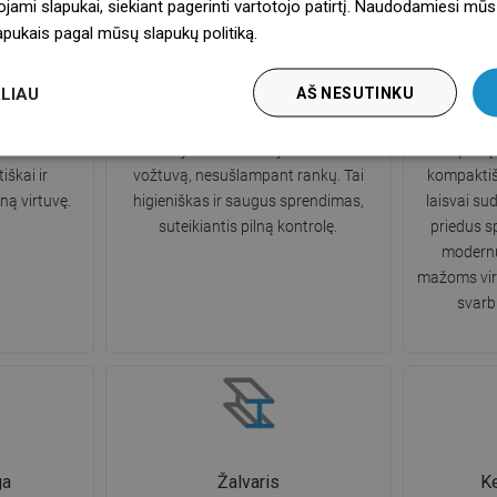
ojami slapukai, siekiant pagerinti vartotojo patirtį. Naudodamiesi mūs
lapukais pagal mūsų slapukų politiką.
Dowiedz się więcej
a
Automatinis sifonas
Erdvę
LIAU
AŠ NESUTINKU
 atsparus
Komplekte yra automatinis sifonas –
Erdvę taupa
ms, todėl jį
turi rankenėlę, kuria galime patogiai
kad maksim
šlaiko savo
atidaryti arba uždaryti išleidimo
plotą
iškai ir
vožtuvą, nesušlampant rankų. Tai
kompaktiš
ną virtuvę.
higieniškas ir saugus sprendimas,
laisvai sud
suteikiantis pilną kontrolę.
priedus sp
modernu
mažoms virt
svarb
ga
Žalvaris
K