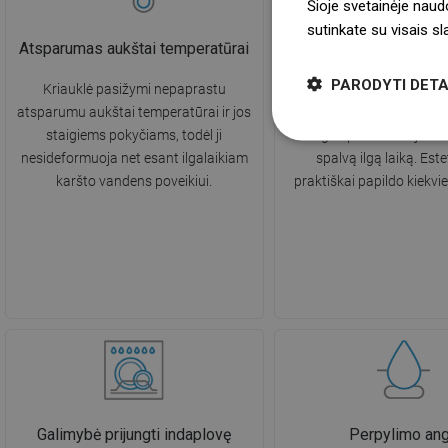
Šioje svetainėje naud
sutinkate su visais s
Atsparumas aukštai temperatūrai
Patvari spalv
PARODYTI DETA
Kriauklė pasižymi nepaprastu
Kriauklės paviršius yra
atsparumu aukštai temperatūrai ir jos
dėmėms ir spalvos pokyčia
staigiems pokyčiams, todėl ji
lengva prižiūrėti ir jis i
nesideformuoja net esant ilgalaikiam
spalvą ilgą laiką. Estet
karšto vandens poveikiui.
praktiškai papildo kiekvie
Galimybė prijungti indaplovę
Perpylimo an