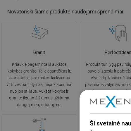
Novatoriški šiame produkte naudojami sprendimai
Granit
PerfectClea
Kriauklė pagaminta iš aukštos
Produkt turi lygų paviršių
kokybės granito. Tai elegantiškas ir,
savo blizgesiu ir pabrėži
svarbiausia, praktiškas kiekvienos
išvaizdą. Kasdienė prie
virtuvės papildymas, nepriklausomai
paviršiaus valymas nuo s
nuo jos stiliaus. Aukšta kokybė ir
nešvarumų yra daug len
granito ilgaamžiškumas užtikrina
nereikalauja stiprių valikl
daugelį metų naudojimo.
Ši svetainė na