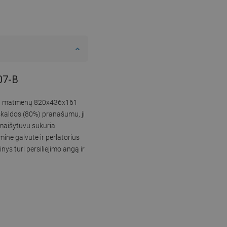
-07-B
. Dėl matmenų 820x436x161
skaldos (80%) pranašumu, ji
maišytuvu sukuria
nė galvutė ir perlatorius
s turi persiliejimo angą ir