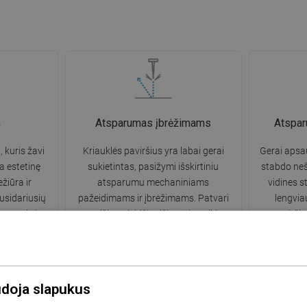
n
Atsparumas įbrėžimams
Atspa
, kuris žavi
Kriauklės paviršius yra labai gerai
Gerai apsa
a estetinę
sukietintas, pasižymi išskirtiniu
stabdo neš
žiūra ir
atsparumu mechaniniams
vidines s
usidariusių
pažeidimams ir įbrėžimams. Patvari
lengviau
gvesnis ir
medžiaga leidžia džiaugtis puikia
paviršiu
ių naudojimo.
kriauklės išvaizda daugelį naudojimo
metų.
udoja slapukus