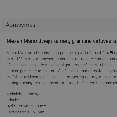
Aprašymas
Mexen Mario dviejų kamerų granitinė virtuvės kr
Mexen Mario yra elegantiška dviejų kamerų granitinė kriauklė su Flor
mm ir 151 mm gylio kameros, ji suteikia pakankamai vietos kasdieni
užtikrina ypatingą patvarumą bei atsparumą įbrėžimams ir temperat
harmoniją estetinę kompoziciją. Aukštas atsparumas spalvų pokyčiams
maišytuve užtikrina sklandų vandens srovės reguliavimą, o jos pasi
dvi angas maišytuvui ir automatiniai įtaisui, todėl jis yra funkcionalus
Techniniai duomenys:
Kriauklė:
Dydis: 820x436x161 mm
Kameros gylis: 151 mm