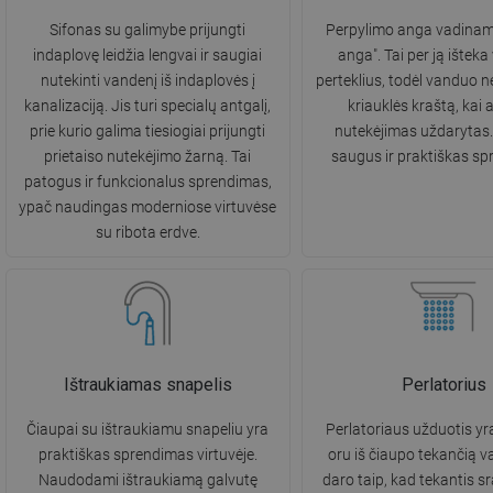
Sifonas su galimybe prijungti
Perpylimo anga vadina
indaplovę leidžia lengvai ir saugiai
anga". Tai per ją ištek
nutekinti vandenį iš indaplovės į
perteklius, todėl vanduo ne
kanalizaciją. Jis turi specialų antgalį,
kriauklės kraštą, kai 
prie kurio galima tiesiogiai prijungti
nutekėjimas uždarytas. 
prietaiso nutekėjimo žarną. Tai
saugus ir praktiškas sp
patogus ir funkcionalus sprendimas,
ypač naudingas moderniose virtuvėse
su ribota erdve.
Ištraukiamas snapelis
Perlatorius
Čiaupai su ištraukiamu snapeliu yra
Perlatoriaus užduotis yra
praktiškas sprendimas virtuvėje.
oru iš čiaupo tekančią v
Naudodami ištraukiamą galvutę
daro taip, kad tekantis s