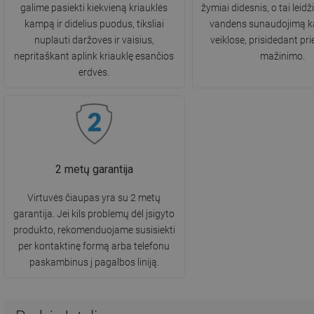
galime pasiekti kiekvieną kriauklės
žymiai didesnis, o tai leid
kampą ir didelius puodus, tiksliai
vandens sunaudojimą k
nuplauti daržoves ir vaisius,
veiklose, prisidedant pri
nepritaškant aplink kriauklę esančios
mažinimo.
erdvės.
2 metų garantija
Virtuvės čiaupas yra su 2 metų
garantija. Jei kils problemų dėl įsigyto
produkto, rekomenduojame susisiekti
per kontaktinę formą arba telefonu
paskambinus į pagalbos liniją.