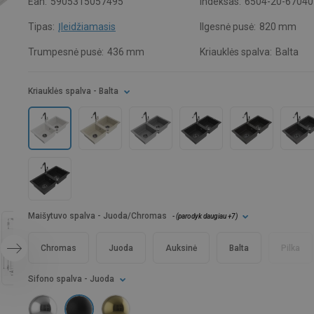
Ean:
5905315057495
Indeksas:
6504-20-67040
Tipas:
Įleidžiamasis
Ilgesnė pusė:
820 mm
Trumpesnė pusė:
436 mm
Kriauklės spalva:
Balta
Kriauklės spalva
- Balta
Maišytuvo spalva
- Juoda/Chromas
- (
parodyk daugiau
+7
)
Chromas
Juoda
Auksinė
Balta
Pilka
Sifono spalva
- Juoda