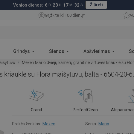
Žiūrėti
6
23
17
31
Vonios dienos:
D
H
M
S
Grįžkite iki 100 dienų*
Au
Grindys
Sienos
Apšvietimas
S
aišytuvu
Mexen Mario dviejų kamerų granitinė virtuvės kriauklė su Fl
s kriauklė su Flora maišytuvu, balta - 6504-20-
Granit
PerfectClean
Atsparumas
Prekės ženklas:
Mexen
Serija:
Mario