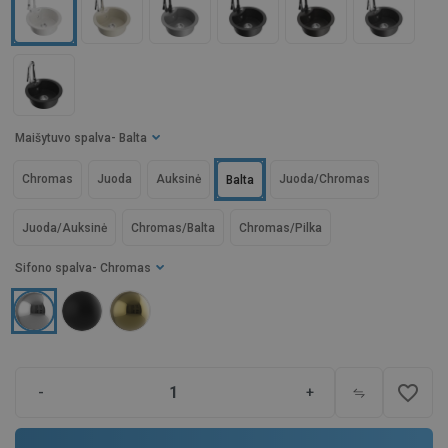
Maišytuvo spalva
- Balta
Chromas
Juoda
Auksinė
Juoda/Chromas
Balta
Juoda/Auksinė
Chromas/Balta
Chromas/Pilka
Sifono spalva
- Chromas
favorite_border
-
+