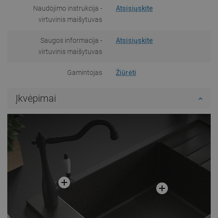
Naudojimo instrukcija -
Atsisiųskite
virtuvinis maišytuvas
Saugos informacija -
Atsisiųskite
virtuvinis maišytuvas
Gamintojas
Žiūrėti
Įkvėpimai