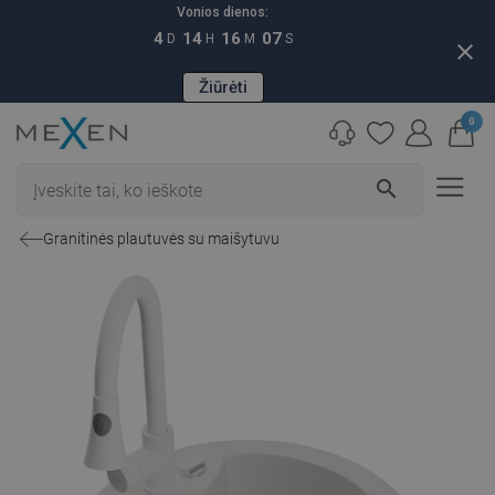
Vonios dienos:
4
14
16
06
D
H
M
S
close
Žiūrėti
0
search
Granitinės plautuvės su maišytuvu