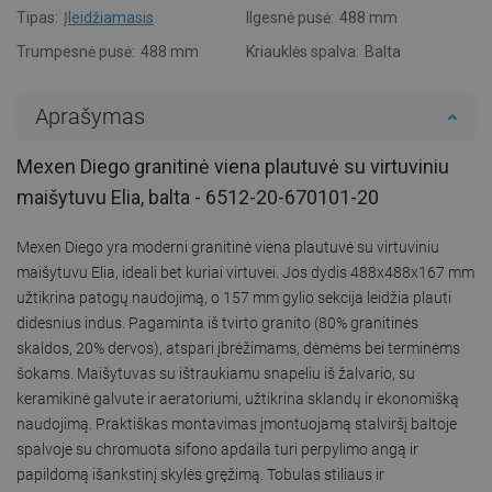
Tipas:
Įleidžiamasis
Ilgesnė pusė:
488 mm
Trumpesnė pusė:
488 mm
Kriauklės spalva:
Balta
Aprašymas
Mexen Diego granitinė viena plautuvė su virtuviniu
maišytuvu Elia, balta - 6512-20-670101-20
Mexen Diego yra moderni granitinė viena plautuvė su virtuviniu
maišytuvu Elia, ideali bet kuriai virtuvei. Jos dydis 488x488x167 mm
užtikrina patogų naudojimą, o 157 mm gylio sekcija leidžia plauti
didesnius indus. Pagaminta iš tvirto granito (80% granitinės
skaldos, 20% dervos), atspari įbrėžimams, dėmėms bei terminėms
šokams. Maišytuvas su ištraukiamu snapeliu iš žalvario, su
keramikinė galvute ir aeratoriumi, užtikrina sklandų ir ekonomišką
naudojimą. Praktiškas montavimas įmontuojamą stalviršį baltoje
spalvoje su chromuota sifono apdaila turi perpylimo angą ir
papildomą išankstinį skylės gręžimą. Tobulas stiliaus ir