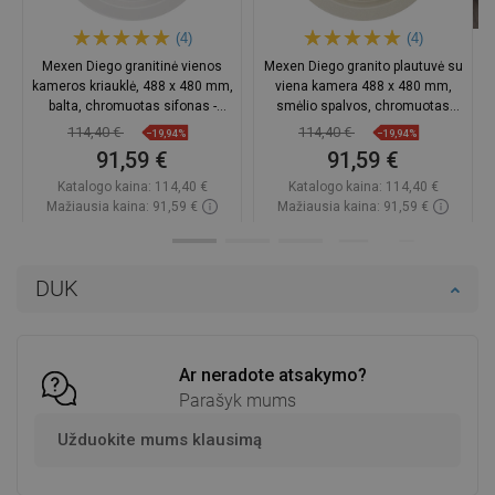
(4)
(4)
Mexen Diego granitinė vienos
Mexen Diego granito plautuvė su
kameros kriauklė, 488 x 480 mm,
viena kamera 488 x 480 mm,
balta, chromuotas sifonas -
smėlio spalvos, chromuotas
6512481000-20
sifonas - 6512481000-69
114,40 €
114,40 €
−19,94%
−19,94%
91,59 €
91,59 €
Katalogo kaina:
114,40 €
Katalogo kaina:
114,40 €
Mažiausia kaina: 91,59 €
Mažiausia kaina: 91,59 €
Prieinamumas:
Yra sandėlyje
Prieinamumas:
Yra sandėlyje
Į krepšelį
Į krepšelį
DUK
Palyginti
favorite_border
Mėgstami
Palyginti
favorite_border
Mėgstami
Ar neradote atsakymo?
Parašyk mums
Užduokite mums klausimą