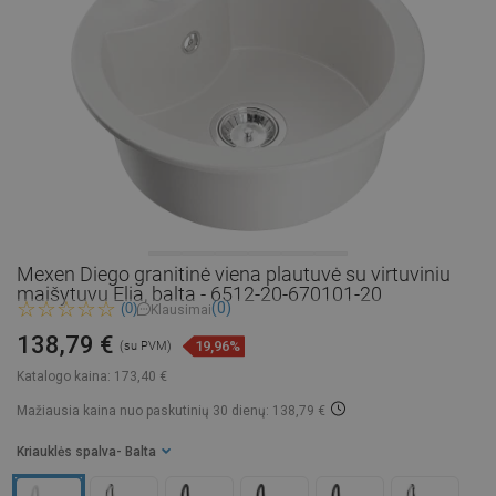
Mexen Diego granitinė viena plautuvė su virtuviniu
maišytuvu Elia, balta - 6512-20-670101-20
(0)
(0)
Klausimai
138,79 €
19,96%
(su PVM)
Katalogo kaina:
173,40 €
Mažiausia kaina nuo paskutinių 30 dienų: 138,79 €
Kriauklės spalva
- Balta