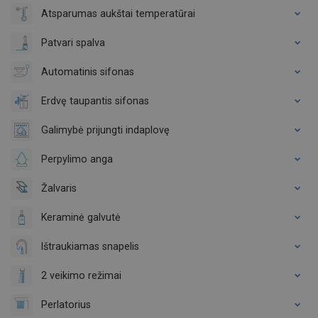
Atsparumas aukštai temperatūrai
Patvari spalva
Automatinis sifonas
Erdvę taupantis sifonas
Galimybė prijungti indaplovę
Perpylimo anga
Žalvaris
Keraminė galvutė
Ištraukiamas snapelis
2 veikimo režimai
Perlatorius