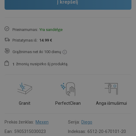
Į krepšelį
Prieinamumas:
Yra sandėlyje
Pristatymas iš:
14.99 €
Grąžinimas net iki 100 dienų
žmonių
nusipirko šį produktą.
1
Granit
PerfectClean
Anga išmušimui
Prekės ženklas:
Mexen
Serija:
Diego
Ean:
5905315030023
Indeksas:
6512-20-670101-20