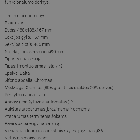
funkcionalumo derinys.
Techniniai duomenys:
Plautuvas:
Dydis: 488x488x167 mm
Sekcijos gylis: 157 mm
Sekcijos plotis: 406 mm
Nutekėjimo skersmuo: ø90 mm
Tipas: viena sekcija
Tipas: Įmontuojamas į stalviršį
Spalva: Balta
Sifono apdaila: Chromas
Medžiaga: Granitas (80% granitinės skaldos 20% dervos)
Perpylimo anga: Taip
Angos: ( maišytuvas, automatas ) 2
Aukštas atsparumas įbrėžimams ir dėmėms
Atsparumas terminėms šokams
Paviršius palengvina valymą
Vienas papildomas išankstinis skylės gręžimas ø35
Virtuvinis maišytuvas: