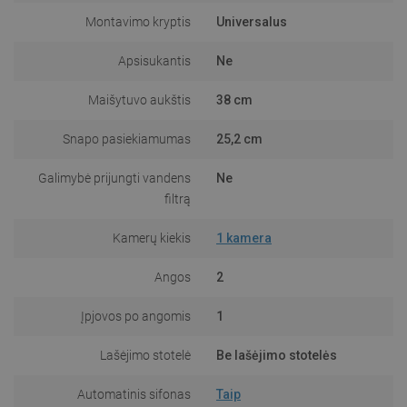
Montavimo kryptis
Universalus
Apsisukantis
Ne
Maišytuvo aukštis
38 cm
Snapo pasiekiamumas
25,2 cm
Galimybė prijungti vandens
Ne
filtrą
Kamerų kiekis
1 kamera
Angos
2
Įpjovos po angomis
1
Lašėjimo stotelė
Be lašėjimo stotelės
Automatinis sifonas
Taip