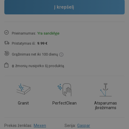
Į krepšelį
Prieinamumas:
Yra sandėlyje
Pristatymas iš:
9.99 €
Grąžinimas net iki 100 dienų
žmonių
nusipirko šį produktą.
0
Granit
PerfectClean
Atsparumas
įbrėžimams
Prekės ženklas:
Mexen
Serija:
Gaspar