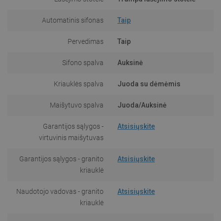
Automatinis sifonas
Taip
Pervedimas
Taip
Sifono spalva
Auksinė
Kriauklės spalva
Juoda su dėmėmis
Maišytuvo spalva
Juoda/Auksinė
Garantijos sąlygos -
Atsisiųskite
virtuvinis maišytuvas
Garantijos sąlygos - granito
Atsisiųskite
kriauklė
Naudotojo vadovas - granito
Atsisiųskite
kriauklė