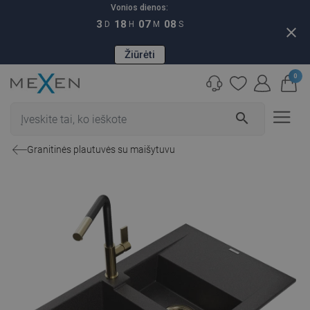
Vonios dienos:
3
18
07
07
D
H
M
S
close
Žiūrėti
0
search
Granitinės plautuvės su maišytuvu