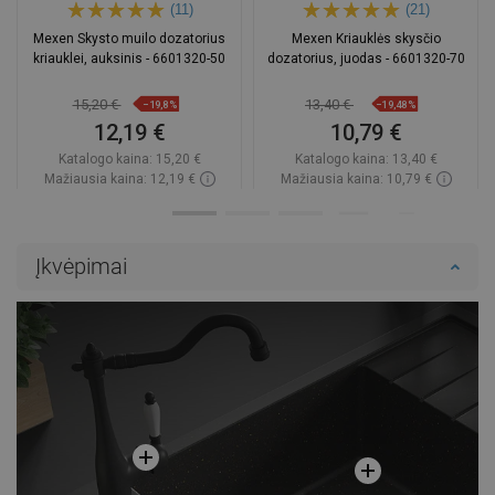
(11)
(21)
Mexen Skysto muilo dozatorius
Mexen Kriauklės skysčio
kriauklei, auksinis - 6601320-50
dozatorius, juodas - 6601320-70
15,20 €
13,40 €
−19,8%
−19,48%
12,19 €
10,79 €
Katalogo kaina:
15,20 €
Katalogo kaina:
13,40 €
Mažiausia kaina: 12,19 €
Mažiausia kaina: 10,79 €
Prieinamumas:
Yra sandėlyje
Prieinamumas:
Yra sandėlyje
Į krepšelį
Į krepšelį
Įkvėpimai
Palyginti
favorite_border
Mėgstami
Palyginti
favorite_border
Mėgstami