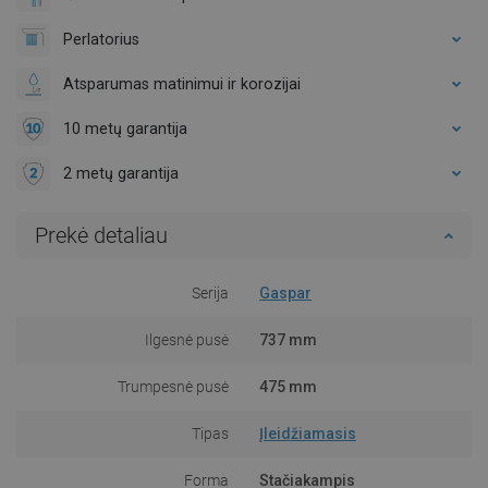
Perlatorius
Atsparumas matinimui ir korozijai
10 metų garantija
2 metų garantija
Prekė detaliau
Serija
Gaspar
Ilgesnė pusė
737 mm
Trumpesnė pusė
475 mm
Tipas
Įleidžiamasis
Forma
Stačiakampis