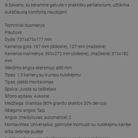
iš žalvario, su keramine galvute ir praktišku perliatoriumi, užtikrina
aukščiausią komfortą naudojant.
Techniniai duomenys:
Plautuvė:
Dydis: 737x475x177 mm
Kameros gylis: 167 mm (didesnė), 107 mm (mažesnė)
Kameros matmenys: 395x272 mm (didesnė), (mažesnė) 375x182
mm
Išleidimo angos skersmuo: ø90 mm
Tipas: 1,5 kamerų su trumpu nutekėjimu
Tipas: Įdėklo montavimas
Spalva: Juoda su taškeliais
Sifono apdaila: Auksinė
Medžiaga: Granitas (80% granito skaldos 20% dervos)
Išbėgimo angos: Taip
Angos: (maišytuvas, automatinė) 2
Montavimas: Universalus, galimybė montuoti su nutekėjimu kairėje
arba dešinėje pusėje