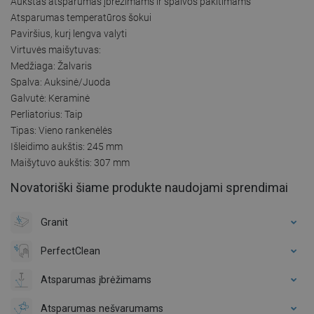
Aukštas atsparumas įbrėžimams ir spalvos pakitimams
Atsparumas temperatūros šokui
Paviršius, kurį lengva valyti
Virtuvės maišytuvas:
Medžiaga: Žalvaris
Spalva: Auksinė/Juoda
Galvutė: Keraminė
Perliatorius: Taip
Tipas: Vieno rankenėlės
Išleidimo aukštis: 245 mm
Maišytuvo aukštis: 307 mm
Novatoriški šiame produkte naudojami sprendimai
Granit
PerfectClean
Atsparumas įbrėžimams
Atsparumas nešvarumams