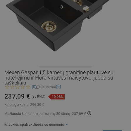
Mexen Gaspar 1,5 kamerų granitinė plautuvė su
nutekėjimu ir Flora virtuvės maišytuvu, juoda su
taškeliais
(0)
(0)
Klausimai
237,09 €
19,98%
(su PVM)
Katalogo kaina:
296,30 €
Mažiausia kaina nuo paskutinių 30 dienų: 237,09 €
Kriauklės spalva
- Juoda su dėmėmis