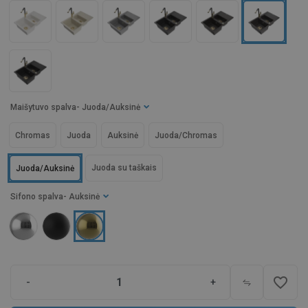
Maišytuvo spalva
- Juoda/Auksinė
Chromas
Juoda
Auksinė
Juoda/Chromas
Juoda su taškais
Juoda/Auksinė
Sifono spalva
- Auksinė
favorite_border
-
+