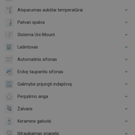
Atsparumas aukštai temperatūrai
Patvari spalva
Sistema Uni-Mount
Lašintuvas
Automatinis sifonas
Erdvę taupantis sifonas
Galimybė prijungti indaplovę
Perpylimo anga
Žalvaris
Keraminė galvutė
Ištraukiamas snapelis