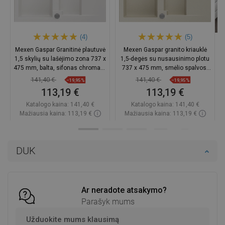
(4)
(5)
Mexen Gaspar Granitinė plautuvė
Mexen Gaspar granito kriauklė
1,5 skylių su lašėjimo zona 737 x
1,5-degės su nusausinimo plotu
475 mm, balta, sifonas chromas -
737 x 475 mm, smėlio spalvos,
6507731505-20
chromuotas sifonas -
141,40 €
141,40 €
−19,95%
−19,95%
6507731505-69
113,19 €
113,19 €
Katalogo kaina:
141,40 €
Katalogo kaina:
141,40 €
Mažiausia kaina: 113,19 €
Mažiausia kaina: 113,19 €
Prieinamumas:
Yra sandėlyje
Prieinamumas:
Yra sandėlyje
Į krepšelį
Į krepšelį
DUK
Palyginti
favorite_border
Mėgstami
Palyginti
favorite_border
Mėgstami
Ar neradote atsakymo?
Parašyk mums
Užduokite mums klausimą