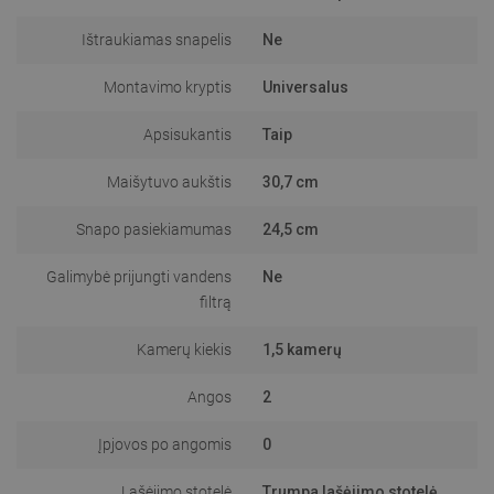
Ištraukiamas snapelis
Ne
Montavimo kryptis
Universalus
Apsisukantis
Taip
Maišytuvo aukštis
30,7 cm
Snapo pasiekiamumas
24,5 cm
Galimybė prijungti vandens
Ne
filtrą
Kamerų kiekis
1,5 kamerų
Angos
2
Įpjovos po angomis
0
Lašėjimo stotelė
Trumpa lašėjimo stotelė