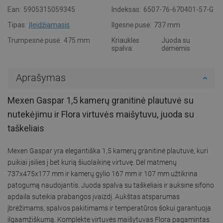
Ean:
5905315059345
Indeksas:
6507-76-670401-57-G
Tipas:
Įleidžiamasis
Ilgesnė pusė:
737 mm
Trumpesnė pusė:
475 mm
Kriauklės
Juoda su
spalva:
dėmėmis
Aprašymas
Mexen Gaspar 1,5 kamerų granitinė plautuvė su
nutekėjimu ir Flora virtuvės maišytuvu, juoda su
taškeliais
Mexen Gaspar yra elegantiška 1,5 kamerų granitinė plautuvė, kuri
puikiai įsilies į bet kurią šiuolaikinę virtuvę. Dėl matmenų
737x475x177 mm ir kamerų gylio 167 mm ir 107 mm užtikrina
patogumą naudojantis. Juoda spalva su taškeliais ir auksine sifono
apdaila suteikia prabangos įvaizdį. Aukštas atsparumas
įbrėžimams, spalvos pakitimams ir temperatūros šokui garantuoja
ilgaamžiškumą. Komplekte virtuvės maišytuvas Flora pagamintas